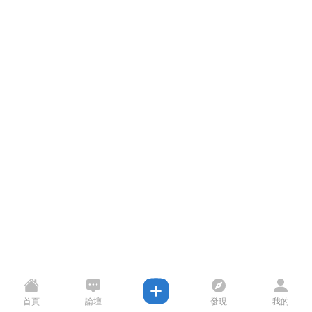
首頁
論壇
發現
我的