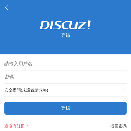
登錄
安全提問(未設置請忽略)
登錄
還沒有註冊？
找回密碼