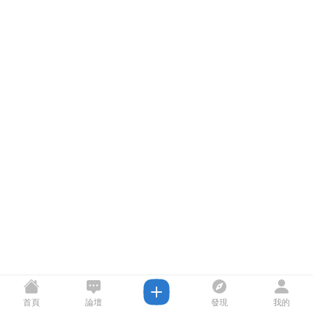
首頁
論壇
發現
我的