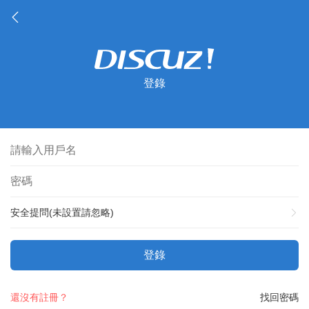
登錄
安全提問(未設置請忽略)
登錄
還沒有註冊？
找回密碼