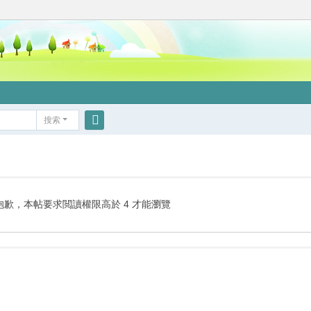
搜索
搜
索
抱歉，本帖要求閲讀權限高於 4 才能瀏覽