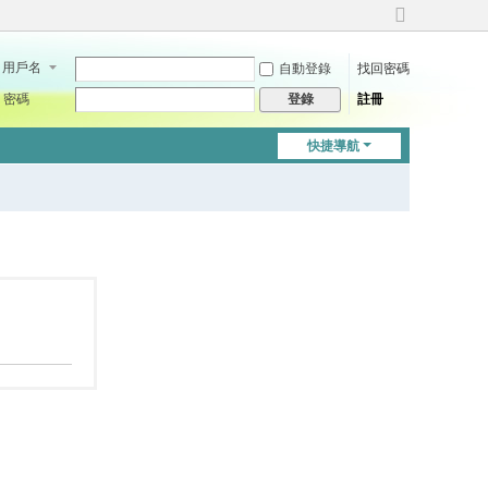
切
換
用戶名
自動登錄
找回密碼
到
寬
密碼
註冊
登錄
版
快捷導航