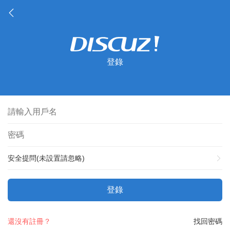
登錄
安全提問(未設置請忽略)
登錄
還沒有註冊？
找回密碼