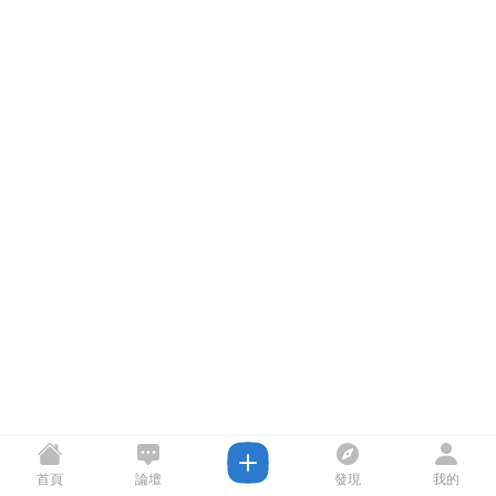
首頁
論壇
發現
我的