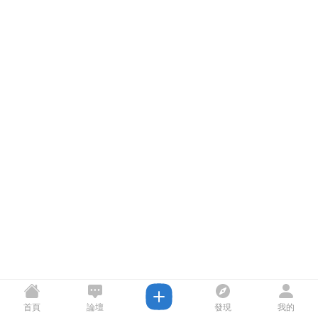
首頁
論壇
發現
我的