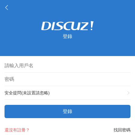
登錄
安全提問(未設置請忽略)
登錄
還沒有註冊？
找回密碼