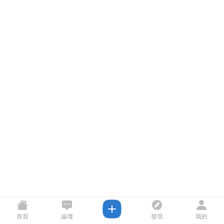
首頁
論壇
發現
我的