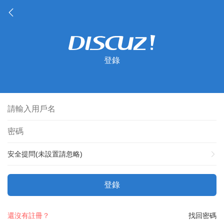
登錄
安全提問(未設置請忽略)
登錄
還沒有註冊？
找回密碼