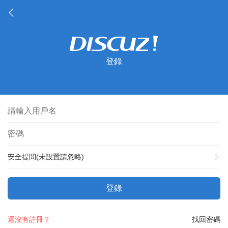
登錄
安全提問(未設置請忽略)
登錄
還沒有註冊？
找回密碼