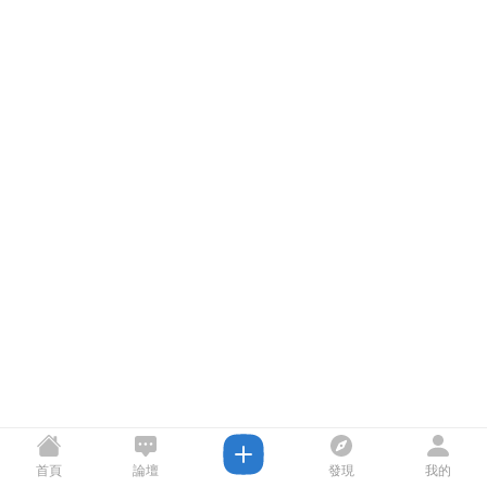
首頁
論壇
發現
我的