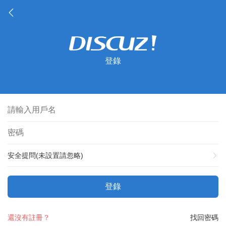
登錄
安全提問(未設置請忽略)
登錄
還沒有註冊？
找回密碼