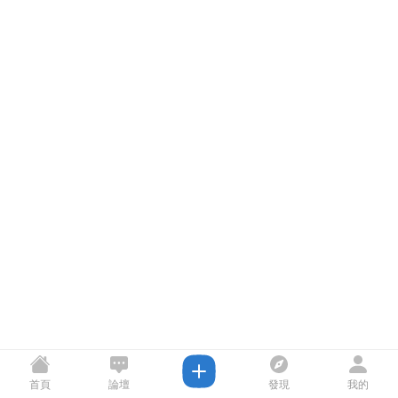
首頁
論壇
發現
我的