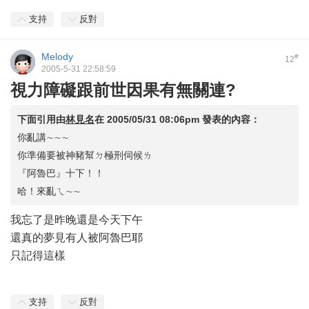
支持
反對
Melody
#
12
2005-5-31 22:58:59
視力障礙跟前世因果有無關連?
下面引用由
林見名
在
2005/05/31 08:06pm
發表的內容：
你亂講∼∼∼
你準備要被神豬幫ㄉ極刑伺候ㄌ
『阿魯巴』十下！！
哈！來亂ㄟ∼∼
我忘了是昨晚還是今天下午
還真的夢見有人被阿魯巴耶
只記得這樣
支持
反對