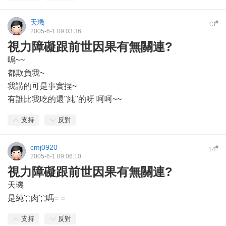
天璣
#
13
2005-6-1 09:03:36
視力障礙跟前世因果有無關連?
嗚~~
都欺負我~
我講的可是事實捏~
有誰比我吃的還"純"的呀 呵呵~~
支持
反對
cmj0920
#
14
2005-6-1 09:06:10
視力障礙跟前世因果有無關連?
天璣
是純';';肉';';嗎= =
支持
反對