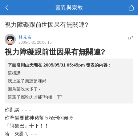
靈異與宗教
視力障礙跟前世因果有無關連?
林見名
#
11
2005-5-31 20:06:15
視力障礙跟前世因果有無關連?
下面引用由
天璣
在
2005/05/31 05:45pm
發表的內容：
這樣講
我上輩子應該是和尚
因為菜吃太多了~
這輩子都吃肉才能"均衡一下"
你亂講∼∼∼
你準備要被神豬幫ㄉ極刑伺候ㄌ
『阿魯巴』十下！！
哈！來亂ㄟ∼∼