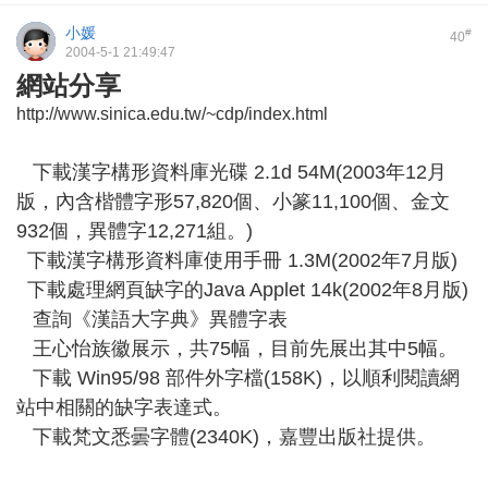
小媛
#
40
2004-5-1 21:49:47
網站分享
http://www.sinica.edu.tw/~cdp/index.html
下載漢字構形資料庫光碟 2.1d 54M(2003年12月
版，內含楷體字形57,820個、小篆11,100個、金文
932個，異體字12,271組。)
下載漢字構形資料庫使用手冊 1.3M(2002年7月版)
下載處理網頁缺字的Java Applet 14k(2002年8月版)
查詢《漢語大字典》異體字表
王心怡族徽展示，共75幅，目前先展出其中5幅。
下載 Win95/98 部件外字檔(158K)，以順利閱讀網
站中相關的缺字表達式。
下載梵文悉曇字體(2340K)，嘉豐出版社提供。