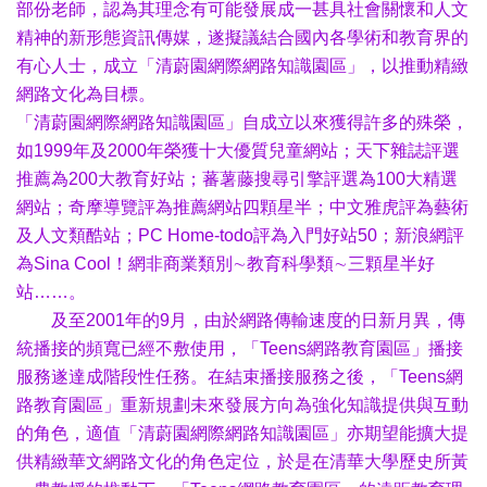
部份老師，認為其理念有可能發展成一甚具社會關懷和人文
精神的新形態資訊傳媒，遂擬議結合國內各學術和教育界的
有心人士，成立「清蔚園網際網路知識園區」，以推動精緻
網路文化為目標。
「清蔚園網際網路知識園區」自成立以來獲得許多的殊榮，
如1999年及2000年榮獲十大優質兒童網站；天下雜誌評選
推薦為200大教育好站；蕃薯藤搜尋引擎評選為100大精選
網站；奇摩導覽評為推薦網站四顆星半；中文雅虎評為藝術
及人文類酷站；PC Home-todo評為入門好站50；新浪網評
為Sina Cool！網非商業類別∼教育科學類∼三顆星半好
站……。
及至2001年的9月，由於網路傳輸速度的日新月異，傳
統播接的頻寬已經不敷使用，「Teens網路教育園區」播接
服務遂達成階段性任務。在結束播接服務之後，「Teens網
路教育園區」重新規劃未來發展方向為強化知識提供與互動
的角色，適值「清蔚園網際網路知識園區」亦期望能擴大提
供精緻華文網路文化的角色定位，於是在清華大學歷史所黃