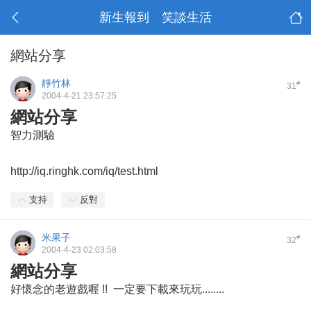
新生報到 笑談生活
網站分享
靜竹林
#
31
2004-4-21 23:57:25
網站分享
智力測驗
http://iq.ringhk.com/iq/test.html
支持
反對
米果子
#
32
2004-4-23 02:03:58
網站分享
好懷念的老遊戲喔 !! 一定要下載來玩玩........