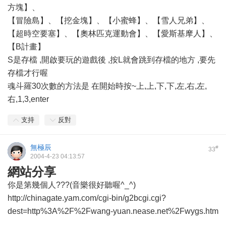
方塊】、
【冒險島】、【挖金塊】、【小蜜蜂】、【雪人兄弟】、
【超時空要塞】、【奧林匹克運動會】、【愛斯基摩人】、
【B計畫】
S是存檔 ,開啟要玩的遊戲後 ,按L就會跳到存檔的地方 ,要先
存檔才行喔
魂斗羅30次數的方法是 在開始時按~上,上,下,下,左,右,左,
右,1,3,enter
支持
反對
無極辰
#
33
2004-4-23 04:13:57
網站分享
你是第幾個人???(音樂很好聽喔^_^)
http://chinagate.yam.com/cgi-bin/g2bcgi.cgi?
dest=http%3A%2F%2Fwang-yuan.nease.net%2Fwygs.htm