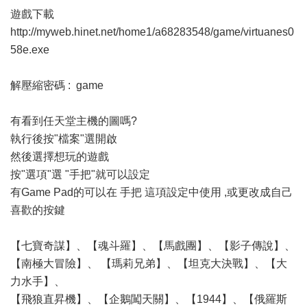
遊戲下載
http://myweb.hinet.net/home1/a68283548/game/virtuanes0
58e.exe
解壓縮密碼 : game
有看到任天堂主機的圖嗎?
執行後按"檔案"選開啟
然後選擇想玩的遊戲
按"選項"選 "手把"就可以設定
有Game Pad的可以在 手把 這項設定中使用 ,或更改成自己
喜歡的按鍵
【七寶奇謀】、【魂斗羅】、【馬戲團】、【影子傳說】、
【南極大冒險】、 【瑪莉兄弟】、【坦克大決戰】、【大
力水手】、
【飛狼直昇機】、【企鵝闖天關】、【1944】、【俄羅斯