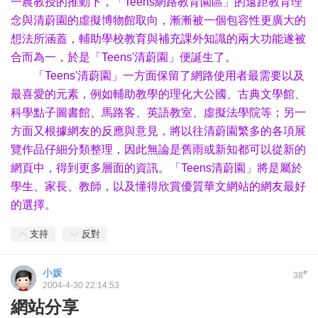
一農教授的推動下，「Teens網路教育園區」的遠距教育理
念與清蔚園的虛擬博物館取向，漸漸被一個包容性更廣大的
想法所涵蓋，輔助學校教育與補充課外知識的兩大功能遂被
合而為一，於是「Teens'清蔚園」便誕生了。
「Teens'清蔚園」一方面保留了網路使用者最需要以及
最喜愛的元素，例如輔助教學的理化大公國、古典文學館、
科學點子圖書館、馬路客、英語教室、虛擬法學院等；另一
方面又根據網友的反應與意見，將以往清蔚園繁多的各項展
覽作品仔細分類整理，因此無論是舊雨或新知都可以從新的
網頁中，得到更多層面的資訊。「Teens清蔚園」將是屬於
學生、家長、教師，以及懂得欣賞優質華文網站的網友最好
的選擇。
支持
反對
小媛
#
38
2004-4-30 22:14:53
網站分享