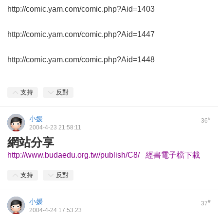
http://comic.yam.com/comic.php?Aid=1403
http://comic.yam.com/comic.php?Aid=1447
http://comic.yam.com/comic.php?Aid=1448
支持
反對
小媛
#
36
2004-4-23 21:58:11
網站分享
http://www.budaedu.org.tw/publish/C8/ 經書電子檔下載
支持
反對
小媛
#
37
2004-4-24 17:53:23