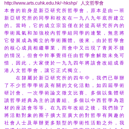
http://www.arts.cuhk.edu.hk/~hkshp/ 人文哲學會
本 會 的 前 身 是 新 亞 研 究 所 哲 學 會 ， 原 本 是 由 一 班
新 亞 研 究 所 的 同 學 和 校 友 在 一 九 八 九 年 底 所 建 立
的 。 當 時 ， 它 的 成 立 宗 旨 僅 在 於 提 高 研 究 所 內 的
學 術 風 氣 和 加 強 校 內 哲 學 組 同 學 的 連 繫 ， 無 意 將
它 發 展 成 為 獨 立 的 學 術 團 體 。 後 來 ， 由 於 哲 學 會
的 核 心 成 員 相 繼 畢 業 ， 而 會 中 又 出 現 了 青 黃 不 接
的 情 況 ， 但 會 中 幹 事 覺 得 任 由 哲 學 會 解 散 未 免 可
惜 ， 因 此 ， 大 家 便 於 一 九 九 四 年 將 該 會 改 組 成 香
港 人 文 哲 學 會 ， 讓 它 正 式 獨 立 。
在 隸 屬 於 新 亞 研 究 所 的 四 年 中 ， 我 們 已 舉 辦
了 不 少 哲 學 學 術 及 有 關 的 文 化 活 動 ， 如 四 屆 學 術
研 討 會 、 一 次 學 術 論 文 徵 文 比 賽 、 多 個 以 集 體 研
讀 哲 學 經 典 為 主 的 讀 書 組 、 多 個 以 中 西 哲 學 為 題
材 的 座 談 會 等 等 。 在 九 四 年 改 組 之 後 ， 我 們 除 了
將 活 動 對 象 的 圈 子 擴 大 至 廣 大 的 對 哲 學 有 興 趣 的
社 會 人 士 及 舉 辦 更 多 類 型 的 學 術 性 活 動 之 外 ， 我