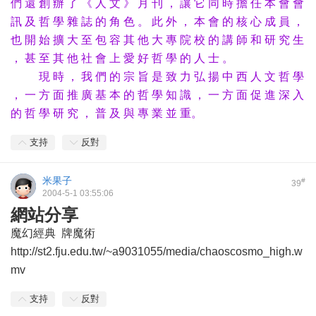
們 還 創 辦 了 《 人 文 》 月 刊 ， 讓 它 同 時 擔 任 本 會 會
訊 及 哲 學 雜 誌 的 角 色 。 此 外 ， 本 會 的 核 心 成 員 ，
也 開 始 擴 大 至 包 容 其 他 大 專 院 校 的 講 師 和 研 究 生
， 甚 至 其 他 社 會 上 愛 好 哲 學 的 人 士 。
現 時 ， 我 們 的 宗 旨 是 致 力 弘 揚 中 西 人 文 哲 學
， 一 方 面 推 廣 基 本 的 哲 學 知 識 ， 一 方 面 促 進 深 入
的 哲 學 研 究 ， 普 及 與 專 業 並 重。
支持
反對
米果子
#
39
2004-5-1 03:55:06
網站分享
魔幻經典 牌魔術
http://st2.fju.edu.tw/~a9031055/media/chaoscosmo_high.w
mv
支持
反對