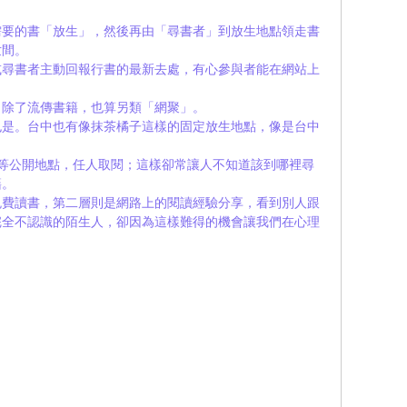
需要的書「放生」，然後再由「尋書者」到放生地點領走書
世間。
或尋書者主動回報行書的最新去處，有心參與者能在網站上
，除了流傳書籍，也算另類「網聚」。
也是。台中也有像抹茶橘子這樣的固定放生地點，像是台中
運站等公開地點，任人取閱；這樣卻常讓人不知道該到哪裡尋
籍。
免費讀書，第二層則是網路上的閱讀經驗分享，看到別人跟
完全不認識的陌生人，卻因為這樣難得的機會讓我們在心理