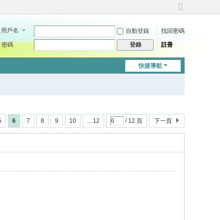
切
換
用戶名
自動登錄
找回密碼
到
寬
密碼
註冊
登錄
版
快捷導航
5
6
7
8
9
10
... 12
/ 12 頁
下一頁