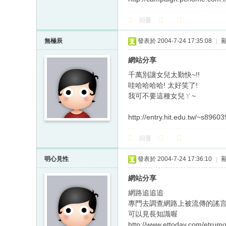
回覆
無極辰
發表於 2004-7-24 17:35:08
|
網站分享
千萬別讓女兒太勤快~!!
哇哈哈哈哈! 太好笑了!
我可不要這種女兒ㄚ~
http://entry.hit.edu.tw/~s896039
回覆
明心見性
發表於 2004-7-24 17:36:10
|
網站分享
網路追追追
專門去調查網路上被流傳的謠
可以見長知識喔
http://www.ettoday.com/etrumo