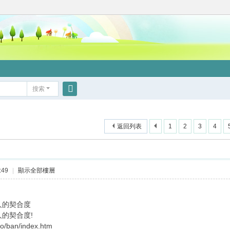
搜索
搜
索
返回列表
1
2
3
4
:49
|
顯示全部樓層
人的契合度
人的契合度!
no/ban/index.htm