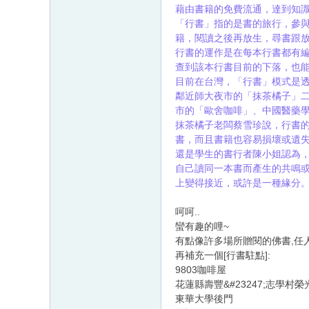
藉由書籍的免費流通，達到知
「行書」指的是書的旅行，參
籍，閱讀之後再放生，尋書跟
行書的運作是在每本行書都有編
查到該本行書目前的下落，也
目前在台灣，「行書」模式是
鄰近師大夜市的「抹茶橘子」
市的「歐舍咖啡」、中國醫藥學院附近
抹茶橘子老闆蔡雪珍說，行書的概
書，而且書籍也容易損壞或遺
還是學生的書行者陳小姐認為
自己讀同一本書而產生的共鳴
上變得接近，或許是一種緣分
呵呵..
蠻有趣的哩~
有點像許多場所贈閱的佛書,任
再補充一個[行書駐點]:
9803咖啡屋
花蓮縣壽豐&#23247;志學村榮
東華大學後門