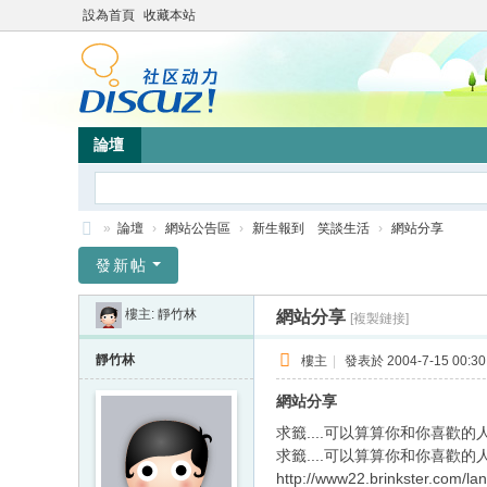
設為首頁
收藏本站
論壇
»
論壇
›
網站公告區
›
新生報到 笑談生活
›
網站分享
靜
發新帖
竹
樓主:
靜竹林
網站分享
[複製鏈接]
林
心
靜竹林
樓主
|
發表於 2004-7-15 00:30
靈
網站分享
網
求籤....可以算算你和你喜歡的
站
求籤....可以算算你和你喜歡的
http://www22.brinkster.com/la