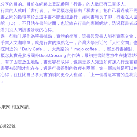
識分享的目的。目前在網路上登記參與「行書」的人數已有二百多人。
與行書的人就叫「書行者」。主要概念是藉由「釋書者」把自己看過或不
放書之間的循環等於是這本書不斷重複旅行，如同書籍長了腳，行走在人
號（ID），不只貼在書的封面，也記錄在行書的專屬網站，透過釋書者
能看到別人閱讀後發表的心得。
透過一些咖啡屋作為釋書據點，實體的坐落，讓書與愛書人能有實際交會
二手書人文咖啡屋，就是行書的據點之一，台灣大學附近的「人性空間」
的「Daily Cafe 」、大業路的「 mojo coffee 」，都是行書據點。
念其實是參考國外BookCrossing 的作法，最初把書隨意放生在捷
失。有了固定放生地點，書更容易取得，也讓更多人知道如何加入行走書
，書要被閱讀才能存在，透過行書得到的收穫有兩層，第一層當然是可以
或心得，往往比自己拿到書的瞬間更令人雀躍，「上一個看這本書的是我
。」
人取閱,相互閱讀。
光街22號