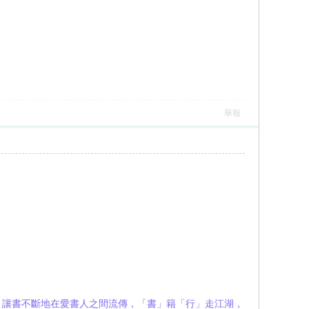
舉報
）」，讓書不斷地在愛書人之間流傳，「書」籍「行」走江湖，