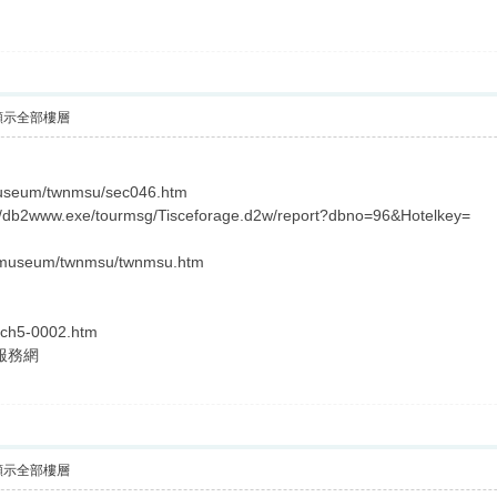
顯示全部樓層
/museum/twnmsu/sec046.htm
in/db2www.exe/tourmsg/Tisceforage.d2w/report?dbno=96&Hotelkey=
re/museum/twnmsu/twnmsu.htm
arch5-0002.htm
服務網
顯示全部樓層