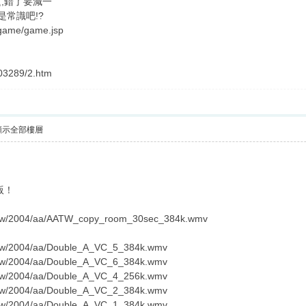
,錯了要減一
是常識吧!?
/game/game.jsp
03289/2.htm
顯示全部樓層
笑版！
.tw/2004/aa/AATW_copy_room_30sec_384k.wmv
.tw/2004/aa/Double_A_VC_5_384k.wmv
.tw/2004/aa/Double_A_VC_6_384k.wmv
.tw/2004/aa/Double_A_VC_4_256k.wmv
.tw/2004/aa/Double_A_VC_2_384k.wmv
.tw/2004/aa/Double_A_VC_1_384k.wmv