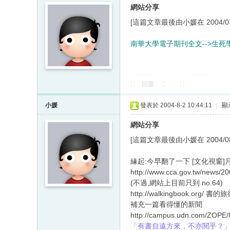
網站分享
[這篇文章最後由小媛在 2004/07/2
南華大學電子期刊全文-->生
回覆
小媛
發表於 2004-8-2 10:44:11
|
顯
網站分享
[這篇文章最後由小媛在 2004/08/0
緣起:今早翻了一下 [文化視窗]月刊
http://www.cca.gov.tw/n
(不過,網站上目前只到 no.64)
http://walkingbook.org/
補充一篇看得懂的新聞
http://campus.udn.com/ZOP
「有書自遠方來，不亦閱乎？」三