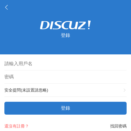
登錄
安全提問(未設置請忽略)
登錄
還沒有註冊？
找回密碼