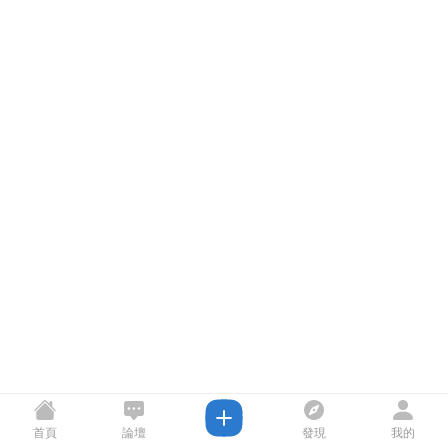
首頁
論壇
發現
我的