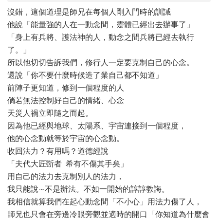
沒錯，這個道理是師兄在每個人剛入門時的訓誡
他說「能量強的人在一動念間，靈體已經出去辦事了」
「身上有兵將、護法神的人，動念之間兵將已經去執行
了。」
所以他切切告訴我們，修行人一定要克制自己的心念。
還說「你不要什麼時候造了業自己都不知道」
前陣子更知道，修到一個程度的人
倘若無法控制好自己的情緒、心念
天災人禍立即隨之而起。
因為他已經與地球、太陽系、宇宙連接到一個程度，
他的心念動就等於宇宙的心念動。
收回法力？有用嗎？道德經說
「夫代大匠斲者 希有不傷其手矣」
用自己的法力去克制別人的法力，
我只能說∼不是辦法。不如一開始的諄諄教誨。
我相信就算我們在起心動念間「不小心」用法力傷了人，
師兄也只會在旁邊冷眼旁觀並適時的開口「你知道為什麼會