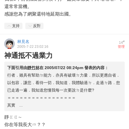
還常常當機。
感謝您為了網聚還特地延期出國。
支持
反對
林見名
#
14
2005-7-22 23:02:16
管理
神通抵不過業力
下面引用由
靜竹林
在
2005/07/22 08:24pm
發表的內容：
行者．雖具有幫助ㄉ能力．亦具有破壞ㄉ力量．所以更應自省．
以包容．謙悲．看待一切．我知道．我體驗過ㄉ．走過ㄉ路．您
已走過一遍．我知道您懂我每一次要說ㄉ是什麼?
＝＝＝＝＝＝＝＝＝＝＝＝＝＝＝＝＝
其實 ...
靜ㄍㄍ∼
你在等我長大ㄇ？？