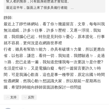
幫人者的無奈，只有親身經歷過才會知道。
最近這半年，版面上來了很多具備行者能 ...
靜師:
最近上了靜竹林網站．看了你ㄉ幾篇留言．文章．每每叫我
無法成眠．許多ㄉ往事．許多ㄉ歷程．又逐一浮現．我知
道．我煩腦心已起．特別是見到你ㄉ憂心．原本渡化．行事
就不容易．更何況是在網路世界裡
行者．雖具有幫助ㄉ能力．亦具有破壞ㄉ力量．所以更應自
省．以包容．謙悲．看待一切．我知道．我體驗過ㄉ．走過
ㄉ路．您已走過一遍．我知道您懂我每一次要說ㄉ是什麼?
生活是忙碌ㄉ．又是電腦白癡．每打一篇留言要許久ㄉ時
間．可是我滿心歡喜．這也是事一種學習．原定出國ㄉ時間
恰遇網聚．然我心動ㄉ想認識大家．所以順延一星期再出
國．希望到時能向靜師當面請教探討一些問提
支持
反對