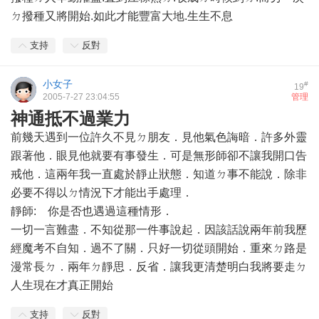
ㄉ撥種又將開始.如此才能豐富大地.生生不息
支持
反對
小女子
#
19
2005-7-27 23:04:55
管理
神通抵不過業力
前幾天遇到一位許久不見ㄉ朋友．見他氣色誨暗．許多外靈
跟著他．眼見他就要有事發生．可是無形師卻不讓我開口告
戒他．這兩年我一直處於靜止狀態．知道ㄉ事不能說．除非
必要不得以ㄉ情況下才能出手處理．
靜師: 你是否也遇過這種情形．
一切一言難盡．不知從那一件事說起．因該話說兩年前我歷
經魔考不自知．過不了關．只好一切從頭開始．重來ㄉ路是
漫常長ㄉ．兩年ㄉ靜思．反省．讓我更清楚明白我將要走ㄉ
人生現在才真正開始
支持
反對