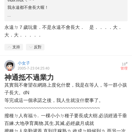
我永遠都不會長大喔！
...
永遠ㄉ７歲玩童．不是永遠不會長大． 是．．．．大．
大．大．．．．．
支持
反對
小女子
#
18
2005-7-23 04:25:40
管理
神通抵不過業力
其實我不奢望在網路上度化什麼，我是在等人，等一群小孩
子長大。dN
等完成這一個承諾之後，我人生就沒什麼事了。
~~~~~~~~~~~~~~~~~~~~~~~~~~~~~~~~~~~~
撥種ㄉ人有福ㄌ. 一棵小小ㄉ種子要長成大樹.必須經過千垂
百練.大地孕育萬物.其生.其滅.必經歲月成就
撥種ㄉ人辛勤灌蓋.直到庄稼熟ㄌ.收成ㄉ時候到ㄌ.而另一次