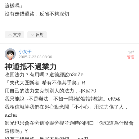
這樣嗎」
沒有走錯過路，反省不夠深切
支持
反對
小女子
#
16
2005-7-23 03:08:36
管理
神通抵不過業力
收回法力？有用嗎？道德經說n3dZe
「夫代大匠斲者 希有不傷其手矣」R
用自己的法力去克制別人的法力，-}K@?0
我只能說∼不是辦法。不如一開始的諄諄教誨。eK5&
我相信就算我們在起心動念間「不小心」用法力傷了人，
az;ha
師兄也只會在旁邊冷眼旁觀並適時的開口「你知道為什麼會
這樣嗎」Y