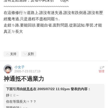
沒有走錯過路，反省不夠深切 cq{R
~~~~~~~~~~~~~~~~~~~~~~~~~~~~~~
在這條修行ㄉ道路上.誰沒有迷失過.誰沒有跌倒過.誰沒有歷
經魔考過.只是過程不盡相同罷ㄌ.
走錯ㄌ路.要能回頭.要能自省.面對問題.從新認知.學習.才能
真正ㄉ長大
支持
反對
小女子
#
17
2005-7-23 03:17:19
管理
神通抵不過業力
下面引用由
林見名
在
2005/07/22 11:02pm
發表的內容：
靜ㄍㄍ∼
你在等我長大ㄇ？？
我跟你說ㄟ∼∼