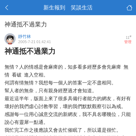
新生報到 笑談生活
神通抵不過業力
靜竹林
#
11
2005-7-21 01:42:41
管理
神通抵不過業力
無情？人的情感是會麻痺的，知多看多經歷多會先麻痺 無
情 看破 進入空相。
何謂有情無情？我想每一個人的答案一定不盡相同。
幫人者的無奈，只有親身經歷過才會知道。
最近這半年，版面上來了很多具備行者能力的網友，有好有
壞好的我們虛心討教學習，壞的我們默默觀察引以為戒。
感謝每一位用心誠意交流的新網友，我不具名哪幾位，只能
說心有靈犀一點通。
我忙完工作之後應該又會去忙催眠了，所以還是很忙。