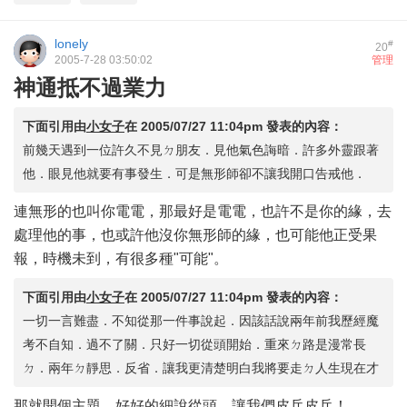
lonely
#
20
2005-7-28 03:50:02
管理
神通抵不過業力
下面引用由
小女子
在
2005/07/27 11:04pm
發表的內容：
前幾天遇到一位許久不見ㄉ朋友．見他氣色誨暗．許多外靈跟著
他．眼見他就要有事發生．可是無形師卻不讓我開口告戒他．
連無形的也叫你電電，那最好是電電，也許不是你的緣，去
處理他的事，也或許他沒你無形師的緣，也可能他正受果
報，時機未到，有很多種"可能"。
下面引用由
小女子
在
2005/07/27 11:04pm
發表的內容：
一切一言難盡．不知從那一件事說起．因該話說兩年前我歷經魔
考不自知．過不了關．只好一切從頭開始．重來ㄉ路是漫常長
ㄉ．兩年ㄉ靜思．反省．讓我更清楚明白我將要走ㄉ人生現在才
那就開個主題，好好的細說從頭，讓我們皮乓皮乓！