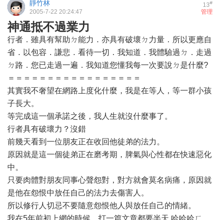
靜竹林
#
13
2005-7-22 20:24:47
管理
神通抵不過業力
行者．雖具有幫助ㄉ能力．亦具有破壞ㄉ力量．所以更應自
省．以包容．謙悲．看待一切．我知道．我體驗過ㄉ．走過
ㄉ路．您已走過一遍．我知道您懂我每一次要說ㄉ是什麼?
＝＝＝＝＝＝＝＝＝＝＝＝＝＝＝＝＝
其實我不奢望在網路上度化什麼，我是在等人，等一群小孩
子長大。
等完成這一個承諾之後，我人生就沒什麼事了。
行者具有破壞力？沒錯
前幾天看到一位朋友正在收回他徒弟的法力。
原因就是這一個徒弟正在磨考期，脾氣與心性都在快速惡化
中。
只要肉體對朋友同事心聲怨對，對方就會莫名病痛，原因就
是他在怨恨中放任自己的法力去傷害人。
所以修行人切忌不要隨意怨恨他人與放任自己的情緒。
我在5年前初上網的時候，打一篇文章都要半天 哈哈哈ㄏ，