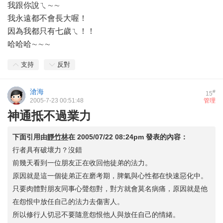
我跟你說ㄟ∼∼
我永遠都不會長大喔！
因為我都只有七歲ㄟ！！
哈哈哈∼∼∼
支持
反對
滄海
#
15
2005-7-23 00:51:48
管理
神通抵不過業力
下面引用由
靜竹林
在
2005/07/22 08:24pm
發表的內容：
行者具有破壞力？沒錯
前幾天看到一位朋友正在收回他徒弟的法力。
原因就是這一個徒弟正在磨考期，脾氣與心性都在快速惡化中。
只要肉體對朋友同事心聲怨對，對方就會莫名病痛，原因就是他
在怨恨中放任自己的法力去傷害人。
所以修行人切忌不要隨意怨恨他人與放任自己的情緒。