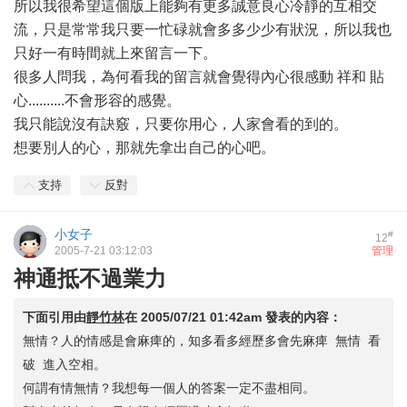
所以我很希望這個版上能夠有更多誠意良心冷靜的互相交
流，只是常常我只要一忙碌就會多多少少有狀況，所以我也
只好一有時間就上來留言一下。
很多人問我，為何看我的留言就會覺得內心很感動 祥和 貼
心..........不會形容的感覺。
我只能說沒有訣竅，只要你用心，人家會看的到的。
想要別人的心，那就先拿出自己的心吧。
支持
反對
小女子
#
12
2005-7-21 03:12:03
管理
神通抵不過業力
下面引用由
靜竹林
在
2005/07/21 01:42am
發表的內容：
無情？人的情感是會麻痺的，知多看多經歷多會先麻痺 無情 看
破 進入空相。
何謂有情無情？我想每一個人的答案一定不盡相同。