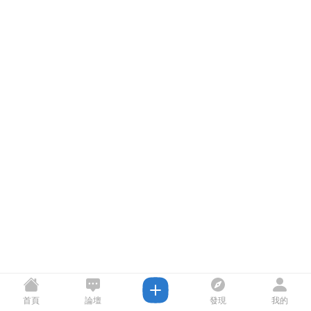
首頁
論壇
發現
我的