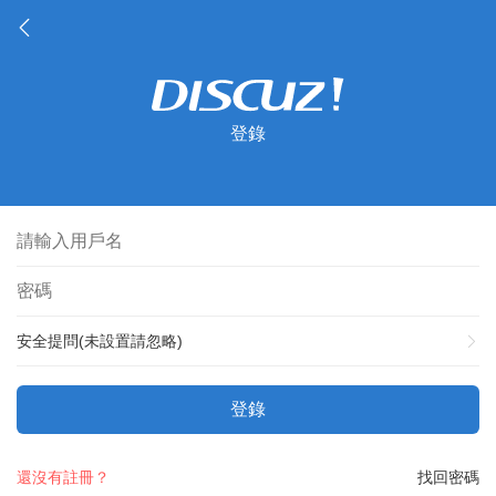
登錄
安全提問(未設置請忽略)
登錄
還沒有註冊？
找回密碼