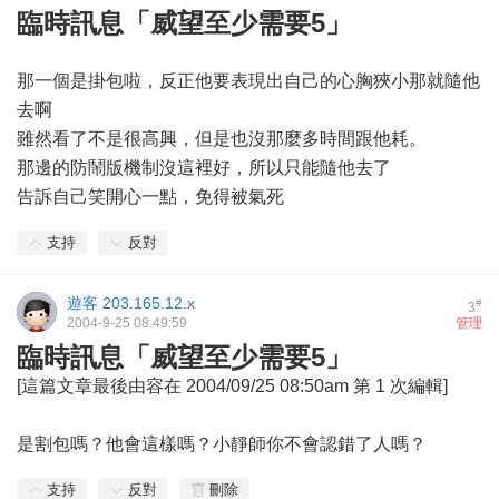
臨時訊息「威望至少需要5」
那一個是掛包啦，反正他要表現出自己的心胸狹小那就隨他
去啊
雖然看了不是很高興，但是也沒那麼多時間跟他耗。
那邊的防鬧版機制沒這裡好，所以只能隨他去了
告訴自己笑開心一點，免得被氣死
支持
反對
遊客
203.165.12.x
#
3
2004-9-25 08:49:59
管理
臨時訊息「威望至少需要5」
[這篇文章最後由容在 2004/09/25 08:50am 第 1 次編輯]
是割包嗎？他會這樣嗎？小靜師你不會認錯了人嗎？
支持
反對
刪除