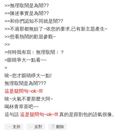
>>無理取鬧是為鬧??
>>陳述事實是為鬧??
>>和你們認知不同就是鬧??
>>不過那都無妨了~依您的要求,已有新主題產生~
>>想看熱鬧的歡迎參觀~
>>
>何時我有寫﹝無理取鬧﹞？
>眼睛爭大一點看~~
>
唉~您才眼睛睜大一點!
無理取鬧是為鬧???
這是疑問句~ok~!!!
唉~火氣不要那麼大阿~
喝杯青草茶吧~~
這句話
這是疑問句~ok~!!!
真的是跟割包的語氣很像。
支持
反對
刪除