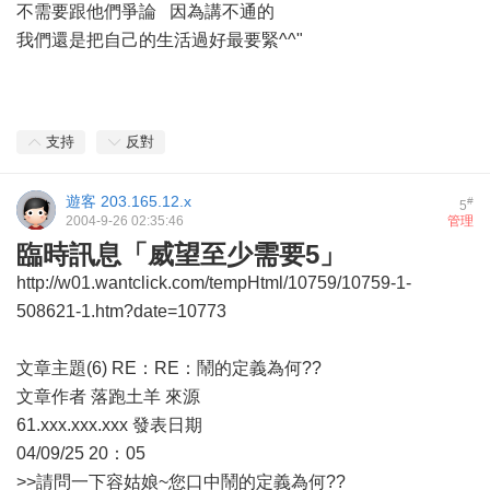
不需要跟他們爭論 因為講不通的
我們還是把自己的生活過好最要緊^^"
支持
反對
遊客
203.165.12.x
#
5
2004-9-26 02:35:46
管理
臨時訊息「威望至少需要5」
http://w01.wantclick.com/tempHtml/10759/10759-1-
508621-1.htm?date=10773
文章主題(6) RE：RE：鬧的定義為何??
文章作者 落跑土羊 來源
61.xxx.xxx.xxx 發表日期
04/09/25 20：05
>>請問一下容姑娘~您口中鬧的定義為何??