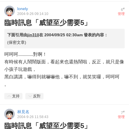
lonely
#
6
2004-9-26 09:14:10
管理
臨時訊息「威望至少需要5」
下面引用由
jin310
在
2004/09/25 02:30am
發表的內容：
(保密文章)
呵呵呵.............對啊！
有時候有人鬧鬧版面，看起來也還熱鬧啦，反正，就只是像
小孩子玩遊戲，
黑白講講，嚇得到就嚇嚇他，嚇不到，就笑笑囉，呵呵呵
。
支持
反對
林見名
#
7
2004-9-26 11:58:43
管理
臨時訊息「威望至少需要5」