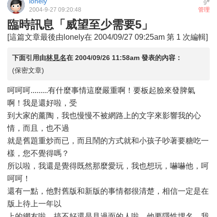
lonely
#
9
2004-9-27 09:20:48
管理
臨時訊息「威望至少需要5」
[這篇文章最後由lonely在 2004/09/27 09:25am 第 1 次編輯]
下面引用由
林見名
在
2004/09/26 11:58am
發表的內容：
(保密文章)
呵呵呵.........有什麼事情這麼嚴重啊！要板起臉來發脾氣
啊！我是還好啦，受
到大家的薰陶，我也慢慢不被網路上的文字來影響我的心
情，而且，也不過
就是舊題重炒而已，而且鬧的方式就和小孩子吵著要糖吃一
樣，您不覺得嗎？
所以啦，我還是覺得既然那麼愛玩，我也想玩，嚇嚇他，呵
呵呵！
還有一點，他對舊版和新版的事情都很清楚，相信一定是在
版上待上一年以
上的網友啦，搞不好還是見過面的人啦，他要隱性埋名，我