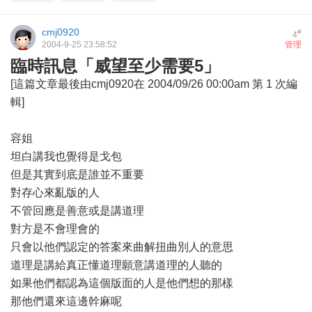
cmj0920
#
4
2004-9-25 23:58:52
管理
臨時訊息「威望至少需要5」
[這篇文章最後由cmj0920在 2004/09/26 00:00am 第 1 次編
輯]
容姐
坦白講我也覺得是戈包
但是其實到底是誰並不重要
對存心來亂版的人
不管回應是善意或是講道理
對方是不會理會的
只會以他們認定的答案來曲解扭曲別人的意思
道理是講給真正懂道理願意講道理的人聽的
如果他們都認為這個版面的人是他們想的那樣
那他們還來這邊幹麻呢