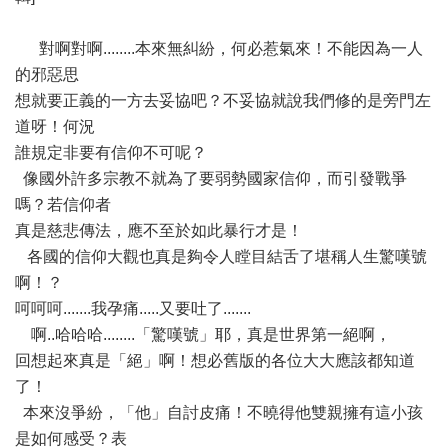
對啊對啊........本來無糾紛，何必惹氣來！不能因為一人
的邪惡思
想就要正義的一方去妥協吧？不妥協就說我們修的是旁門左
道呀！何況
誰規定非要有信仰不可呢？
像國外許多宗教不就為了要弱勢國家信仰，而引發戰爭
嗎？若信仰者
真是慈悲傳法，應不至於如此暴行才是！
各國的信仰大觀也真是夠令人瞠目結舌了堪稱人生驚嘆號
啊！？
呵呵呵.......我孕痛.....又要吐了.......
啊..哈哈哈........「驚嘆號」耶，真是世界第一絕啊，
回想起來真是「絕」啊！想必舊版的各位大大應該都知道
了！
本來沒爭紛，「他」自討皮痛！不曉得他雙親擁有這小孩
是如何感受？表