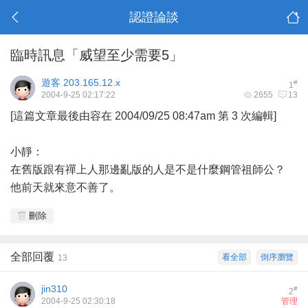
認證論談
臨時訊息「威望至少需要5」
遊客
203.165.12.x
#
1
2004-9-25 02:17:22
2655
13
[這篇文章最後由容在 2004/09/25 08:47am 第 3 次編輯]
小靜：
在舊版跟有禪上人那邊亂版的人是不是什麼鋼管祖師公？
他前天就來意不善了。
刪除
全部回覆
看全部
倒序瀏覽
13
jin310
#
2
2004-9-25 02:30:18
管理