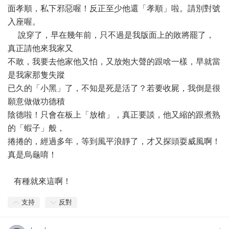
面孝順，私下邪惡喔！反正至少他還「孝順」啦。請別對號
入座喔。
說穿了，早在幾年前，只不過是我版面上的敗將罷了，
真正請他來我家又
不敢，我要去他家他又怕，又放炮大聲的跟啥一樣，早就當
是我家那隻失蹤
已久的「小黑」了，不知是死是活了？若要收屍，我倒是很
願意做做功德積
陰德啦！只會在板上「放槍」，真正要談，他又縮的跟煮熟
的「蝦子」般，
捲捲的，經過多年，等到風平浪靜了，才又探頭耍威風啊！
真是烏龜唷！
有種就來這啊！
支持
反對