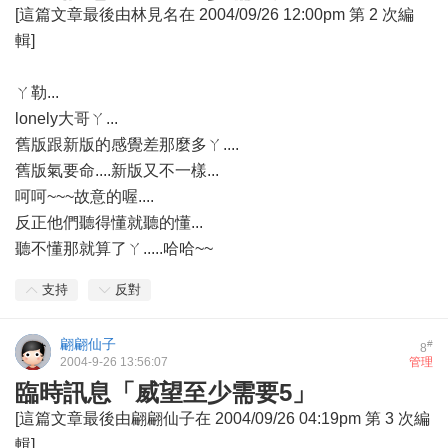
[這篇文章最後由林見名在 2004/09/26 12:00pm 第 2 次編
輯]
ㄚ勒...
lonely大哥ㄚ...
舊版跟新版的感覺差那麼多ㄚ....
舊版氣要命....新版又不一樣...
呵呵~~~故意的喔....
反正他們聽得懂就聽的懂...
聽不懂那就算了ㄚ.....哈哈~~
支持
反對
翩翩仙子
#
8
2004-9-26 13:56:07
管理
臨時訊息「威望至少需要5」
[這篇文章最後由翩翩仙子在 2004/09/26 04:19pm 第 3 次編
輯]