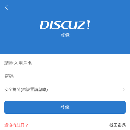
登錄
安全提問(未設置請忽略)
登錄
還沒有註冊？
找回密碼