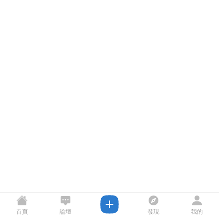
首頁
論壇
發現
我的