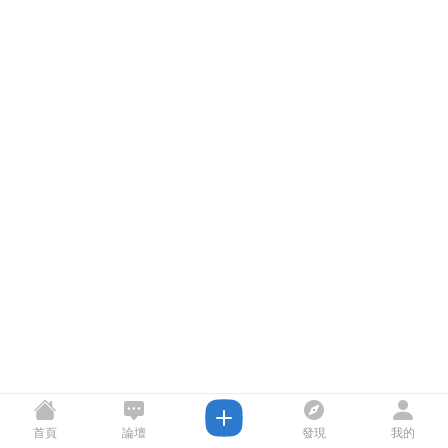
首頁
論壇
發現
我的