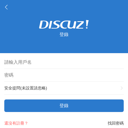
登錄
安全提問(未設置請忽略)
登錄
還沒有註冊？
找回密碼