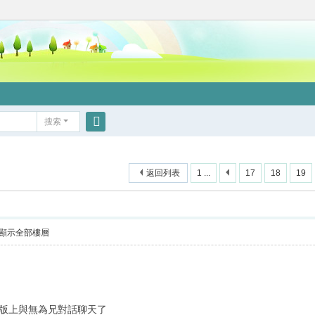
搜索
搜
索
返回列表
1 ...
17
18
19
顯示全部樓層
在版上與無為兄對話聊天了