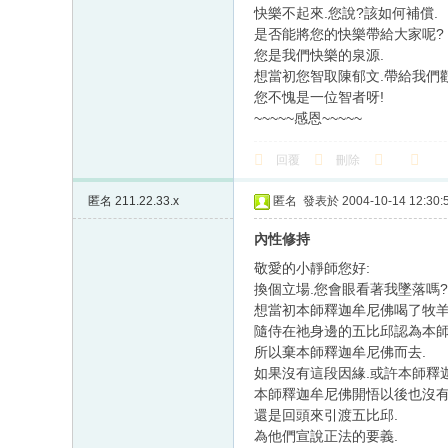
快樂不起來.您說?該如何補償.
是否能將您的快樂帶給大家呢?
您是我們快樂的泉源.
想當初您智取陳郁文.帶給我們歡
您不愧是一位智者呀!
~~~~~感恩~~~~~
回覆
刪除
匿名
211.22.33.x
匿名
發表於 2004-10-14 12:30:
內性修持
敬愛的小靜師您好:
換個立場.您會眼看著我墜落嗎?
想當初本師釋迦牟尼佛喝了牧羊
隨侍在祂身邊的五比邱認為本師
所以棄本師釋迦牟尼佛而去.
如果沒有這段因緣.或許本師釋
本師釋迦牟尼佛開悟以後也沒有
還是回頭來引渡五比邱.
為他們宣說正法的要義.