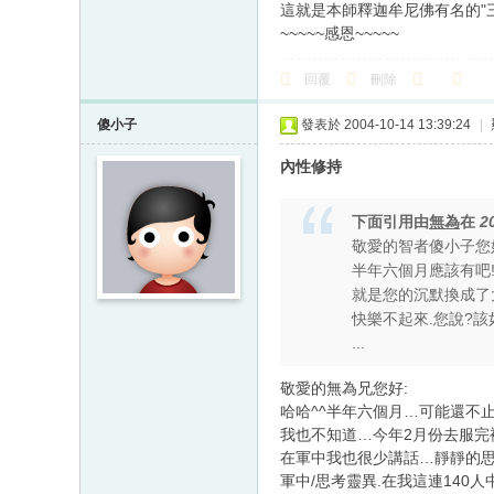
這就是本師釋迦牟尼佛有名的"三
~~~~~感恩~~~~~
回覆
刪除
傻小子
發表於 2004-10-14 13:39:24
|
內性修持
下面引用由
無為
在
2
敬愛的智者傻小子您
半年六個月應該有吧!
就是您的沉默換成了
快樂不起來.您說?該
...
敬愛的無為兄您好:
哈哈^^半年六個月…可能還不止
我也不知道…今年2月份去服完
在軍中我也很少講話…靜靜的
軍中/思考靈異.在我這連140人