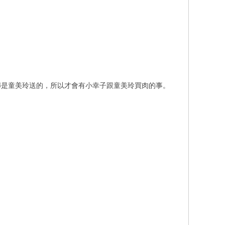
傳是童美玲送的，所以才會有小幸子跟童美玲買肉的事。