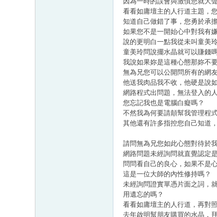
因為一時的誤會與激憤您就大
看看如庸壇主的人行道主題，
知道自己做錯了事，您勇於承
如果您不是一開始心中對我有
說的更明白一點我從未叫童美
童美玲問說擺水晶就可以賺錢
我說如果妳是這種心態那妳不
無為兄您可以公開問所有的網
他送我肉品我不收，他硬是說
網路程式出問題，無法登入的
您忘記我也是電腦白癡嗎？
不然我為何要請顛幫我管理程
其他還有許多指控您自己知道
請問無為兄您如此心態對待於
網路問題未經詢問就直覺認定
問問看自己的良心，如果不是
這是一位大師的內性修持嗎？
未經詢問證實單憑片面之詞，
用遺忘的嗎？
看看如庸壇主的人行道，再對
去年啟明幫朋友購買的水晶，