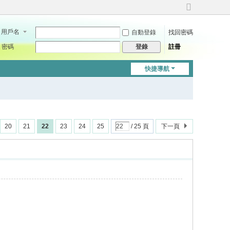
切
換
用戶名
自動登錄
找回密碼
到
寬
密碼
註冊
登錄
版
快捷導航
20
21
22
23
24
25
/ 25 頁
下一頁