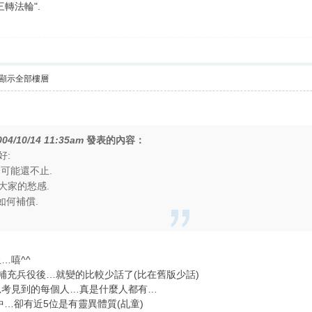
轉法輪".
顯示全部樓層
004/10/14 11:35am
發表的內容：
好:
可能還不止.
大家的愁感.
如何補償.
…嘻^^
補充兵役後…就變的比較少話了(比在舊版少話)
思考見到的每個人…真是什麼人都有…
中…卻有近5位是有靈異體質(乩童)