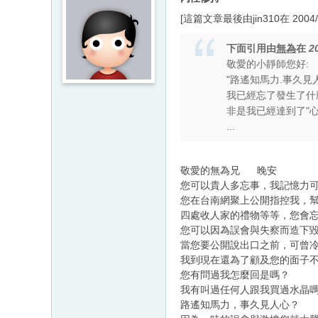
[這篇文章最後由jin310在 2004/1
下面引用由
無為
在
2
敬愛的小靜師您好:
"路遙知馬力.事久見人
我已經忘了發生了什
非是我已經達到了"心
...
敬愛的無為兄 晚安
您可以貴人多忘事，我記憶力
您在台南網聚上公開指控我，
四處收人家的禮物等等，您會
您可以因為誤會與失察而造下
當您要公開說出口之前，可曾
我到現在還為了顧及您的面子
您有問過我怎麼回是嗎？
我有叫過任何人跟我買過水晶
路遙知馬力，事久見人心？