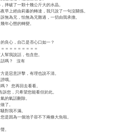
心，摔破了一顆十幾公斤大的水晶。
隔夜早上經由莉蓁的轉達，我只說了一句沒關係。
告訴無為兄，怕無為兄難過，一切由我承擔。
這幾年心態的轉變。
己的良心，自己是否心口如一？
＝＝＝＝＝＝＝＝＝＝
何人幫我說話，包含您。
過話嗎？ 沒有
對方是惡意評擊，有理也說不清。
毀謗哦。
嗎？ 您再回去看看。
下告訴您，只希望您能看但於此。
生氣的氣話刪除。
您做了。
牢騷對我不滿。
對您是因為一個池子容不下兩條大魚啦。
作聲。