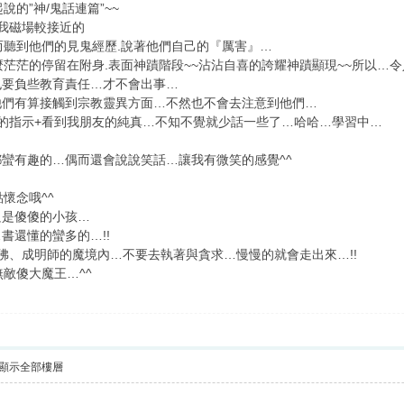
的”神/鬼話連篇”~~
跟我磁場較接近的
而聽到他們的見鬼經歷.說著他們自己的『厲害』…
麼茫茫的停留在附身.表面神蹟階段~~沾沾自喜的誇耀神蹟顯現~~所以…
也要負些教育責任…才不會出事…
他們有算接觸到宗教靈異方面…不然也不會去注意到他們…
的指示+看到我朋友的純真…不知不覺就少話一些了…哈哈…學習中…
蠻有趣的…偶而還會說說笑話…讓我有微笑的感覺^^
懷念哦^^
只是傻傻的小孩…
書還懂的蠻多的…!!
成佛、成明師的魔境內…不要去執著與貪求…慢慢的就會走出來…!!
無敵傻大魔王…^^
顯示全部樓層