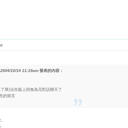
38
在
2004/10/14 11:19am
發表的內容：
年了厚)沒在版上與無為兄對話聊天了
兄的留言
.
.