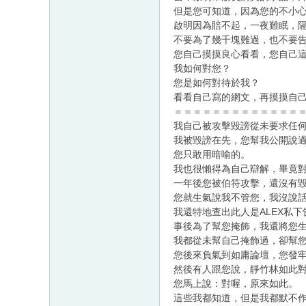
但是您可知道，因為您的不小
啟明因為賠不起，一夜難眠，
不要為了幾千塊難過，也不要
您自己摸摸良心看看，您自己
我如何對您？
您是如何對待於我？
看看自己寫的網文，再摸摸自
＝＝＝＝＝＝＝＝＝＝＝＝＝
我自己被攻擊毀謗從未要求任
我被毀謗在先，您幫我公開說
您只敢用暗喻的。
我也很懶得為自己辯解，畢竟
一年後您被伯符攻擊，還沒有
您就生氣說我不管您，我沒說話
我還特地查出此人是ALEX私
事後為了幫您掩飾，我還將您
我都從未幫自己掩飾過，卻幫
您後來負氣到如庸論壇，您發
然後有人跟您說，靜竹林如此
您馬上說：對喔，原來如此。
這些我都知道，但是我都默不