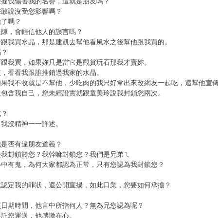
聲撻伐傷害我的名譽，這就是朋友嗎？
您敢說沒受您影響嗎？
擔了嗎？
嫌隙，會輕信他人的誤言嗎？
玲跟我買水晶，那是建凱去幫他看風水之後幫他跟我買的。
嗎？
要跟我買，如果妳只是當它是觀賞玩石那我才賣妳。
友，看看我跟誰推銷過我家的水晶。
如果我不收就是不幫他，少吃肉的我只好拿出來改網友一起吃，還幫他宣
人包含我自己，您未經證實就跟童美玲說我封鎖您兩次。
式？
，我沒精神一一詳述。
我是否有違朋友道義？
是我封鎖於您？我幹嘛封鎖您？我們是兄弟ㄟ
心中有鬼，為何大家都認為正常，只有您認為我封鎖您？
就認定我的罪狀，還公開宣揚，如此口業，您要如何承擔？
照日期時間，他言中所指何人？無為兄您認為呢？
拜託您運送，他感激在心。