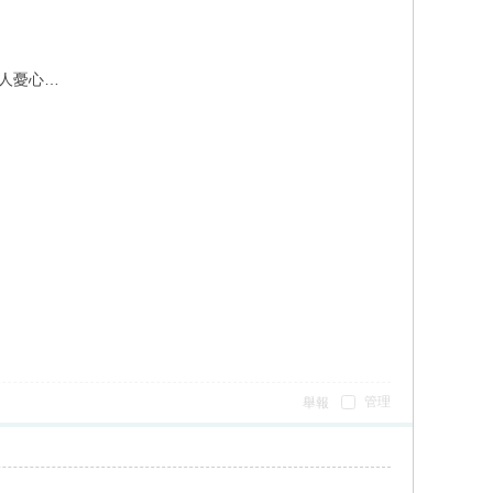
令人憂心…
管理
舉報