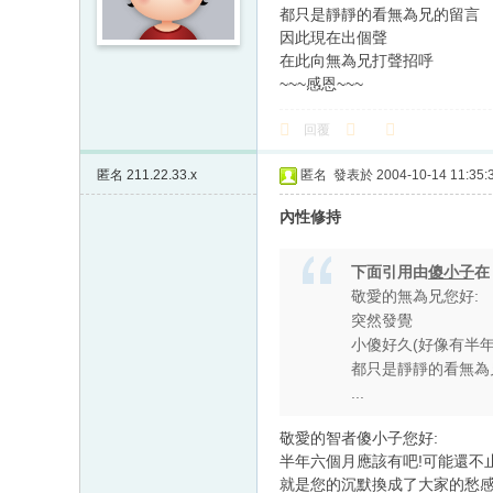
都只是靜靜的看無為兄的留言
因此現在出個聲
在此向無為兄打聲招呼
~~~感恩~~~
回覆
匿名
211.22.33.x
匿名
發表於 2004-10-14 11:35:
內性修持
下面引用由
傻小子
敬愛的無為兄您好:
突然發覺
小傻好久(好像有半
都只是靜靜的看無為
...
敬愛的智者傻小子您好:
半年六個月應該有吧!可能還不止
就是您的沉默換成了大家的愁感