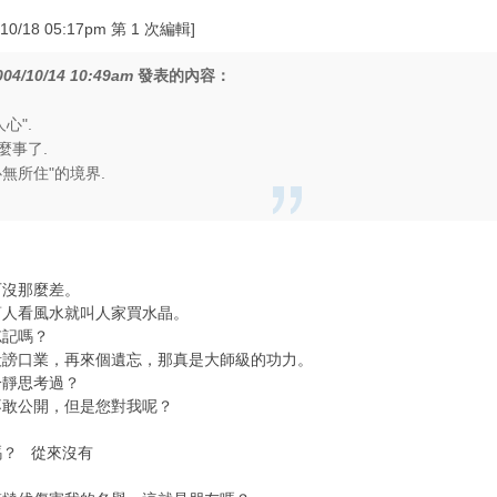
0/18 05:17pm 第 1 次編輯]
004/10/14 10:49am
發表的內容：
心".
麼事了.
無所住"的境界.
可沒那麼差。
幫人看風水就叫人家買水晶。
忘記嗎？
毀謗口業，再來個遺忘，那真是大師級的功力。
冷靜思考過？
不敢公開，但是您對我呢？
嗎？ 從來沒有