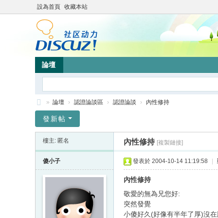
設為首頁
收藏本站
論壇
»
論壇
›
認證論談區
›
認證論談
›
內性修持
靜
發新帖
竹
樓主: 匿名
內性修持
[複製鏈接]
林
心
傻小子
發表於 2004-10-14 11:19:58
|
靈
內性修持
網
敬愛的無為兄您好:
站
突然發覺
小傻好久(好像有半年了厚)沒