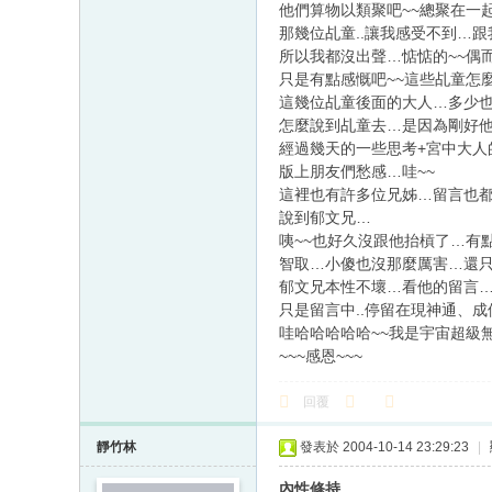
他們算物以類聚吧~~總聚在一起說
那幾位乩童..讓我感受不到…
所以我都沒出聲…惦惦的~~偶
只是有點感慨吧~~這些乩童怎
這幾位乩童後面的大人…多少
怎麼說到乩童去…是因為剛好
經過幾天的一些思考+宮中大人
版上朋友們愁感…哇~~
這裡也有許多位兄姊…留言也都
說到郁文兄…
咦~~也好久沒跟他抬槓了…有點
智取…小傻也沒那麼厲害…還
郁文兄本性不壞…看他的留言…
只是留言中..停留在現神通、
哇哈哈哈哈哈~~我是宇宙超級
~~~感恩~~~
回覆
靜竹林
發表於 2004-10-14 23:29:23
|
內性修持