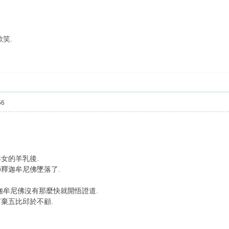
笑.
56
女的羊乳後.
釋迦牟尼佛墜落了.
迦牟尼佛沒有那麼快就開悟證道.
棄五比邱於不顧.