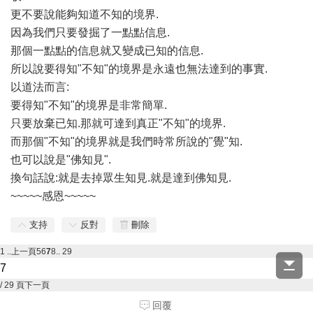
更不要說能夠知道不知的境界.
因為我們只要發掘了一點點信息.
那個一點點的信息就又變成已知的信息.
所以說要得知"不知"的境界是永遠也無法達到的事實.
以道法而言:
要得知"不知"的境界是非常簡單.
只要放棄已知.那就可達到真正"不知"的境界.
而那個"不知"的境界就是我們時常所說的"覺"知.
也可以說是"佛知見".
換句話說:就是去掉眾生知見.就是達到佛知見.
~~~~~感恩~~~~~
支持
反對
刪除
1 ..
上一頁
5
6
7
8
.. 29
/ 29 頁
下一頁
回覆