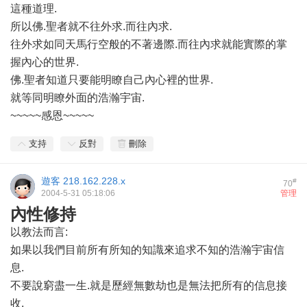
這種道理.
所以佛.聖者就不往外求.而往內求.
往外求如同天馬行空般的不著邊際.而往內求就能實際的掌
握內心的世界.
佛.聖者知道只要能明瞭自己內心裡的世界.
就等同明瞭外面的浩瀚宇宙.
~~~~~感恩~~~~~
支持
反對
刪除
遊客
218.162.228.x
#
70
2004-5-31 05:18:06
管理
內性修持
以教法而言:
如果以我們目前所有所知的知識來追求不知的浩瀚宇宙信
息.
不要說窮盡一生.就是歷經無數劫也是無法把所有的信息接
收.