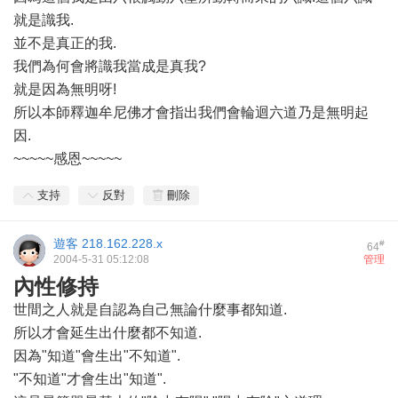
就是識我.
並不是真正的我.
我們為何會將識我當成是真我?
就是因為無明呀!
所以本師釋迦牟尼佛才會指出我們會輪迴六道乃是無明起
因.
~~~~~感恩~~~~~
支持
反對
刪除
遊客
218.162.228.x
#
64
2004-5-31 05:12:08
管理
內性修持
世間之人就是自認為自己無論什麼事都知道.
所以才會延生出什麼都不知道.
因為"知道"會生出"不知道".
"不知道"才會生出"知道".