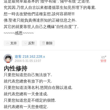
這是最簡單最基本的"陰中有陽"."陽中有陰"之道理.
究其因.乃世人自古以來都遵循眾生知見所埋下的毒素.
想一時去改變他們這種妄想.談何容易呀!!!
佛.聖者只能負責傳達所知的正確信息之外.
其它的就要靠世人自己之機緣"自性自度"了.
~~~~~感恩~~~~~
支持
反對
刪除
遊客
218.162.228.x
#
65
2004-5-31 05:13:07
管理
內性修持
只要您知道您自己無法放下.
就代表您總會有放下的一天.
只要您知道淡薄名利.悠閒自在難以達成.
就代表您總有一天會達成.
只要您知道您是不穩定的個體.
就代表總有一天您會穩定.