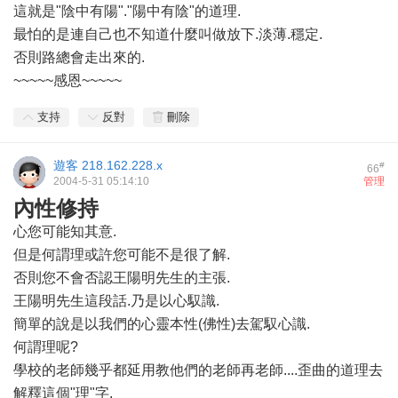
這就是"陰中有陽"."陽中有陰"的道理.
最怕的是連自己也不知道什麼叫做放下.淡薄.穩定.
否則路總會走出來的.
~~~~~感恩~~~~~
支持
反對
刪除
遊客
218.162.228.x
#
66
2004-5-31 05:14:10
管理
內性修持
心您可能知其意.
但是何謂理或許您可能不是很了解.
否則您不會否認王陽明先生的主張.
王陽明先生這段話.乃是以心馭識.
簡單的說是以我們的心靈本性(佛性)去駕馭心識.
何謂理呢?
學校的老師幾乎都延用教他們的老師再老師....歪曲的道理去
解釋這個"理"字.