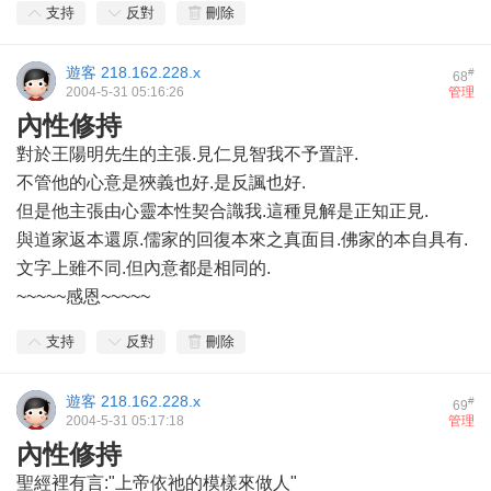
支持
反對
刪除
遊客
218.162.228.x
#
68
2004-5-31 05:16:26
管理
內性修持
對於王陽明先生的主張.見仁見智我不予置評.
不管他的心意是狹義也好.是反諷也好.
但是他主張由心靈本性契合識我.這種見解是正知正見.
與道家返本還原.儒家的回復本來之真面目.佛家的本自具有.
文字上雖不同.但內意都是相同的.
~~~~~感恩~~~~~
支持
反對
刪除
遊客
218.162.228.x
#
69
2004-5-31 05:17:18
管理
內性修持
聖經裡有言:"上帝依祂的模樣來做人"