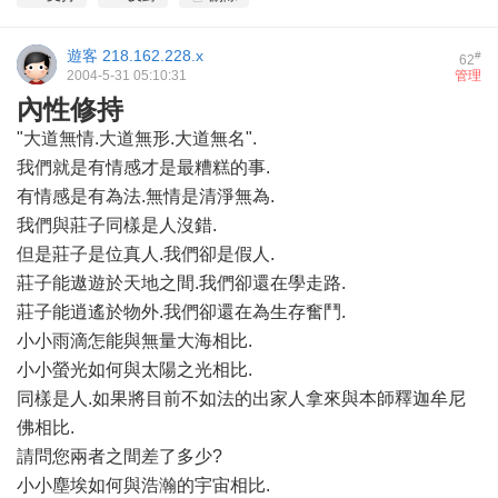
遊客
218.162.228.x
#
62
2004-5-31 05:10:31
管理
內性修持
"大道無情.大道無形.大道無名".
我們就是有情感才是最糟糕的事.
有情感是有為法.無情是清淨無為.
我們與莊子同樣是人沒錯.
但是莊子是位真人.我們卻是假人.
莊子能遨遊於天地之間.我們卻還在學走路.
莊子能逍遙於物外.我們卻還在為生存奮鬥.
小小雨滴怎能與無量大海相比.
小小螢光如何與太陽之光相比.
同樣是人.如果將目前不如法的出家人拿來與本師釋迦牟尼
佛相比.
請問您兩者之間差了多少?
小小塵埃如何與浩瀚的宇宙相比.