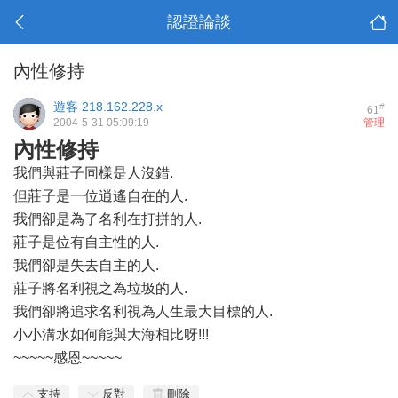
認證論談
內性修持
遊客
218.162.228.x
#
61
2004-5-31 05:09:19
管理
內性修持
我們與莊子同樣是人沒錯.
但莊子是一位逍遙自在的人.
我們卻是為了名利在打拼的人.
莊子是位有自主性的人.
我們卻是失去自主的人.
莊子將名利視之為垃圾的人.
我們卻將追求名利視為人生最大目標的人.
小小溝水如何能與大海相比呀!!!
~~~~~感恩~~~~~
支持
反對
刪除