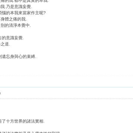
痛的我.都不是真實的本我.
我.乃是意識妄覺.
煩惱的本我來當家作主呢?
身體之痛的我.
別的清淨本覺中.
妄的意識妄覺.
之道.
到遺忘身與心的束縛.
0
悟了十方世界的諸法實相.