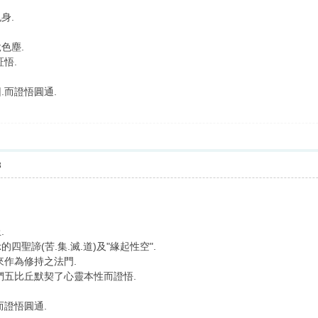
身.
色塵.
悟.
.而證悟圓通.
3
.
聖諦(苦.集.滅.道)及"緣起性空".
來作為修持之法門.
們五比丘默契了心靈本性而證悟.
而證悟圓通.