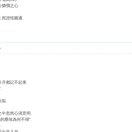
出憐憫之心.
.而證悟圓通.
9
多月都記不起來.
.
垢.
.
之中忽然心清意明.
的塵埃為何不掃".
.
子出息入息.