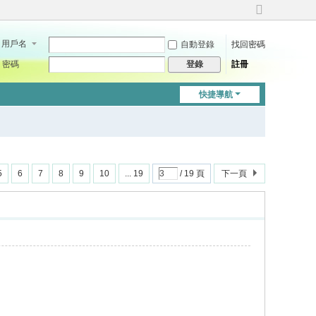
切
換
用戶名
自動登錄
找回密碼
到
寬
密碼
註冊
登錄
版
快捷導航
5
6
7
8
9
10
... 19
/ 19 頁
下一頁