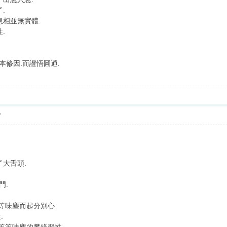
.
息相並無實體.
.
本修因.而證悟圓通.
7
了大舌頭.
門.
.等等味塵而起分別心.
.