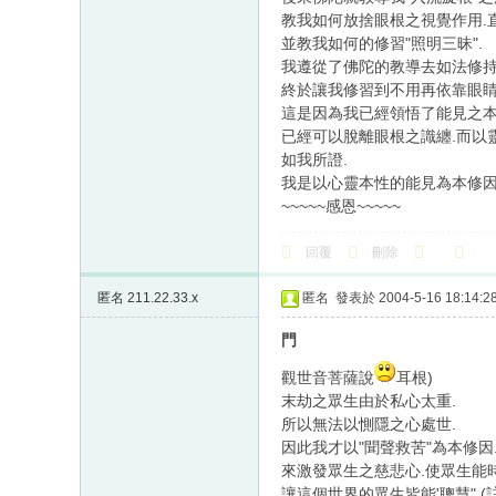
教我如何放捨眼根之視覺作用.
並教我如何的修習"照明三昧".
我遵從了佛陀的教導去如法修持
終於讓我修習到不用再依靠眼睛
這是因為我已經領悟了能見之本
已經可以脫離眼根之識纏.而以
如我所證.
我是以心靈本性的能見為本修因
~~~~~感恩~~~~~
回覆
刪除
匿名
211.22.33.x
匿名
發表於 2004-5-16 18:14:2
門
觀世音菩薩說
耳根)
末劫之眾生由於私心太重.
所以無法以惻隱之心處世.
因此我才以"聞聲救苦"為本修因
來激發眾生之慈悲心.使眾生能
讓這個世界的眾生皆能'聰慧".(註