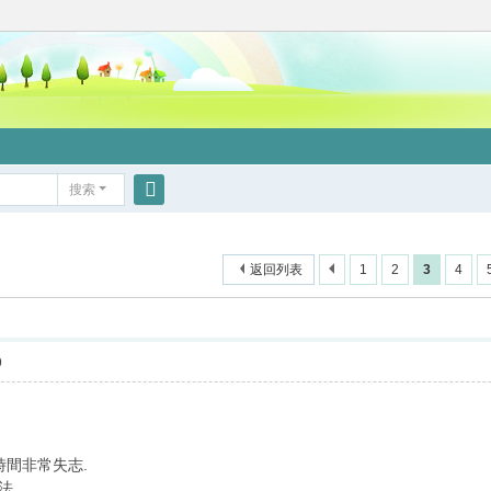
搜索
搜
索
返回列表
1
2
3
4
9
時間非常失志.
法.