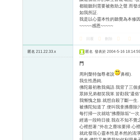
都能聽到需要被救助之聲.而發
如我所証.
我是以心靈本性的聽覺為本修因
~~~~~感恩~~~~~
回覆
刪除
匿名
211.22.33.x
匿名
發表於 2004-5-16 18:14:5
門
周利槃特伽尊者說
鼻根).
我生性愚鈍.
佛陀最初教我偈語.我背了三個
眾師兄弟都笑我笨.皆勸我"還俗"
我慚愧之餘.就想自殺了斷一生.
被佛陀知道了.便叫我拿拂塵除污
每打掃一次就唸"拂塵除垢"一次
經過一段時日後.我在不知不覺
心裡想著:"外在之塵埃要掃.心裡
就此發現心靈本性是本然的清淨
後來.佛陀又教導我如何利用鼻