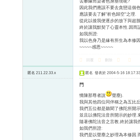
去攀緣而染著色身塵境呢?
因此我們應該不要去貪戀這個色
應該要去了解"析色歸空"之理.
從此以後我便逐步的放下與超脫
終於讓我默契了心靈本性.因而証
如我所證:
我以色身乃是緣有所生為本修因
~~~~~感恩~~~~~
回覆
刪除
匿名
211.22.33.x
匿名
發表於 2004-5-16 18:17:3
門
憍陳那尊者說
聲塵).
我與其他四位同伴稱之為五比丘
我們五位都是聽聞了佛陀所開示的四
並且以佛陀法音所開示的妙理.
隨著佛陀法音之言教.終於讓我
如我們所證:
我們是以聲塵之妙理為本修因.