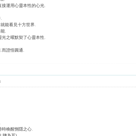
直接運用心靈本性的心光.
.
就能看見十方世界.
能.
靈光之曜默契了心靈本性.
.而證悟圓通.
8
.
時時喚醒惻隱之心.
:聰為耳).