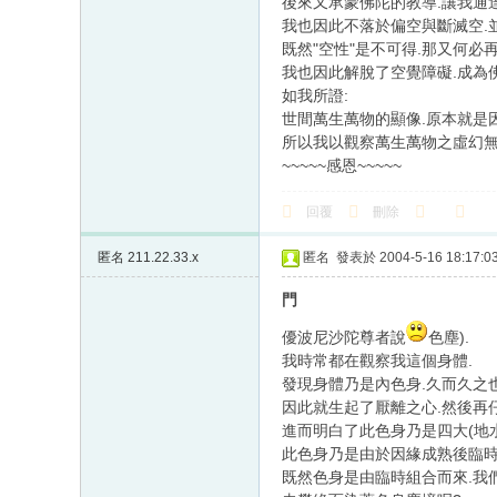
後來又承蒙佛陀的教導.讓我通
我也因此不落於偏空與斷滅空.
既然"空性"是不可得.那又何必
我也因此解脫了空覺障礙.成為佛
如我所證:
世間萬生萬物的顯像.原本就是
所以我以觀察萬生萬物之虛幻無
~~~~~感恩~~~~~
回覆
刪除
匿名
211.22.33.x
匿名
發表於 2004-5-16 18:17:0
門
優波尼沙陀尊者說
色塵).
我時常都在觀察我這個身體.
發現身體乃是內色身.久而久之
因此就生起了厭離之心.然後再
進而明白了此色身乃是四大(地水
此色身乃是由於因緣成熟後臨時
既然色身是由臨時組合而來.我