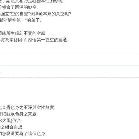
達了諸法實相乃是心靈本性的顯現.
並領會了圓滿的妙空.
再強立"空的自覺"來障礙本來的真空呢?
陀"解空第一"的弟子.
因緣所生虛幻不實的空寂.
實為本修因.而證悟第一義空的圓通.
3
也查覺色身之不淨與空性無實.
仔細觀眾色身之來處.
火風)假合.
之組合而成.
們怎麼還要為了這個色身.