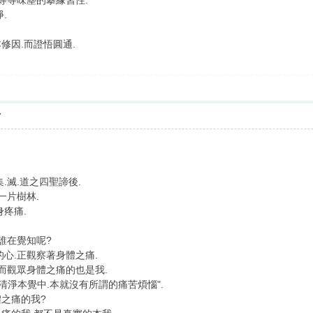
..等等味塵的攀緣習性.
.
修因.而證悟圓通.
7
.滅.道之四聖諦後.
一片樹林.
疼痛.
誰在覺知呢?
心.正觀察著身體之痛.
而觀眾身體之痛的也是我.
清淨本覺中.本就沒有所謂的痛苦煩惱".
之痛的我?