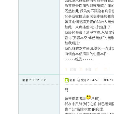
如此說來感覺疼痛與觀察身體之
原來感覺疼痛與觀察身體之痛的
既然如此.我為何不讓沒有痛苦
於是我收攝這個感覺疼痛與觀察
讓這兩個意識妄覺的我融入無分
如此一來疼痛便消失於無形了.
我終於領會了清淨本覺.永離虛
證得"妄識本空.修已無修"的無學
如我所證:
我以身體為本修因.讓其一直達
而領會本然清淨的心靈本性.
~~~~~感恩~~~~~
回覆
刪除
匿名
211.22.33.x
匿名
發表於 2004-5-16 18:16:3
門
須菩提尊者說
意根).
我在未跟隨佛陀之前.就已經領
也早知"當體即空"的真理.