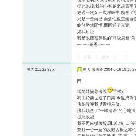
從此以後.我的心智越來越靈明了
經過一次又一次呼吸中.領會了
只是一念而已.而念性也空無自性
終於豁然開悟.而圓通了真實.
如我所証.
我是以觀察鼻根的"呼吸息相"為
~~~~~感恩~~~~~
回覆
刪除
匿名
211.22.33.x
匿名
發表於 2004-5-16 18:15:2
門
憍梵缽提尊者說
舌根).
我由於前世造了口業.今世成為
佛陀教導我以舌根為修.
讓我領會了"一味清淨"的心地法
從此以後.
我不再依循著酸.甜.苦.辣.....
並且一心一意的反觀舌根之本性