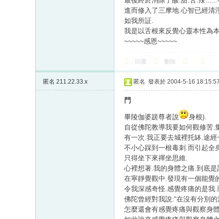
最後終於消除了酸.甜.苦.辣....
進而修入了三摩地.心智已經清淨
如我所証.
我是以舌根來反覺心靈本性為本
~~~~~感恩~~~~~
回覆
刪除
匿名
211.22.33.x
匿名
發表於 2004-5-16 18:15:5
門
畢陵伽婆蹉尊者說
身根).
自從佛陀教導我要如何觀修苦.集
有一次.我正要去城裡托缽.途經
不小心踩到一根毒刺.而引起全身
只得坐下來禪坐思維.
心裡想著.我的身體之痛.到底是
在寧靜覺觀中.發現有一個能覺的
令我深感奇怪.感覺疼痛的是我.
佛陀曾經對我說:"在沒有分別的
怎麼還會有感覺疼痛與觀察身體