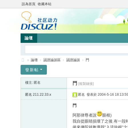
設為首頁
收藏本站
論壇
»
論壇
›
認證論談區
›
認證論談
›
門
靜
發新帖
竹
樓主: 匿名
門
[複製鏈接]
林
心
匿名
211.22.33.x
匿名
發表於 2004-5-16 18:13:5
靈
門
網
阿那律尊者說
眼根)
站
我自從眼睛損壞了之後.有一段
後來佛陀就教導我"入流旋根"之