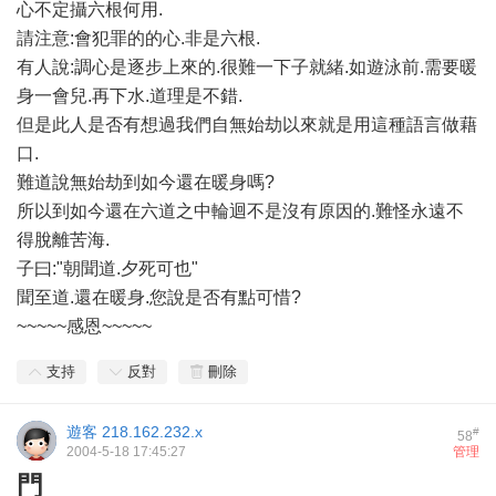
心不定攝六根何用.
請注意:會犯罪的的心.非是六根.
有人說:調心是逐步上來的.很難一下子就緒.如遊泳前.需要暖
身一會兒.再下水.道理是不錯.
但是此人是否有想過我們自無始劫以來就是用這種語言做藉
口.
難道說無始劫到如今還在暖身嗎?
所以到如今還在六道之中輪迴不是沒有原因的.難怪永遠不
得脫離苦海.
子曰:"朝聞道.夕死可也"
聞至道.還在暖身.您說是否有點可惜?
~~~~~感恩~~~~~
支持
反對
刪除
遊客
218.162.232.x
#
58
2004-5-18 17:45:27
管理
門