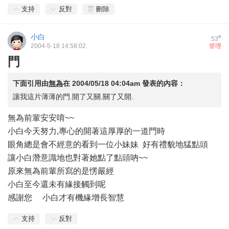
支持
反對
刪除
小白
#
53
2004-5-18 14:58:02
管理
門
下面引用由
無為
在
2004/05/18 04:04am
發表的內容：
讓我這片薄薄的門.開了又關.關了又開.
無為前輩安安唷~~
小白今天努力,專心的開著這厚厚的一道門時
眼角總是會不經意的看到一位小妹妹 好有禮貌地猛點頭
讓小白潛意識地也對著她點了點頭吶~~
原來無為前輩所寫的是愣嚴經
小白至今還未有緣接觸到呢
感謝您 小白才有機緣增長智慧
支持
反對