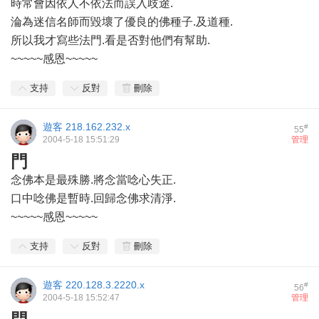
時常會因依人不依法而誤入歧途.
淪為迷信名師而毀壞了優良的佛種子.及道種.
所以我才寫些法門.看是否對他們有幫助.
~~~~~感恩~~~~~
支持
反對
刪除
遊客
218.162.232.x
#
55
2004-5-18 15:51:29
管理
門
念佛本是最殊勝.將念當唸心失正.
口中唸佛是暫時.回歸念佛求清淨.
~~~~~感恩~~~~~
支持
反對
刪除
遊客
220.128.3.2220.x
#
56
2004-5-18 15:52:47
管理