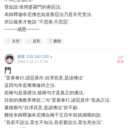
譬如說:借用婆羅門的善惡法.
本師釋迦牟尼佛也知道善惡法乃是非究竟法.
所以後來才會說:"不思善.不思惡".
~~~~~感恩~~~~~
支持
反對
刪除
遊客
218.162.232.x
#
60
2004-5-18 17:47:34
管理
門
"眾善奉行.諸惡莫作.自淨其意.是諸佛法"
這四句本是漸漸修持之法.
前兩句是基礎法.後兩句才是真正的佛法.
目前的佛教界將前二句"眾善奉行.諸惡莫作"視為正法.
棄後兩句"自淨其意.是諸佛法"於不顧.
難怪本師釋迦牟尼佛在兩千五百年前就感嘆的說:
"吾若不說法.眾生不知法.吾若要說法.眾生死在法".