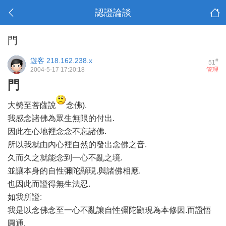
認證論談
門
遊客
218.162.238.x
#
51
2004-5-17 17:20:18
管理
門
大勢至菩薩說
念佛).
我感念諸佛為眾生無限的付出.
因此在心地裡念念不忘諸佛.
所以我就由內心裡自然的發出念佛之音.
久而久之就能念到一心不亂之境.
並讓本身的自性彌陀顯現.與諸佛相應.
也因此而證得無生法忍.
如我所證:
我是以念佛念至一心不亂讓自性彌陀顯現為本修因.而證悟
圓通.