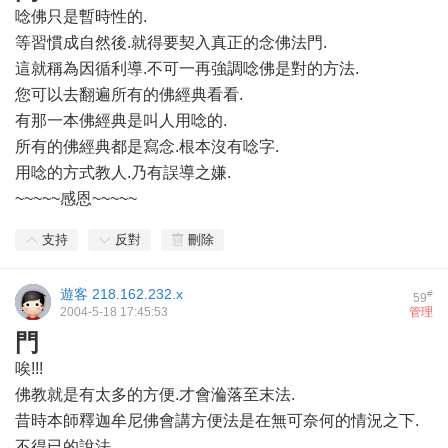
唸佛只是暫時性的.
等習慣成自然後.就得要契入真正的念佛法門.
這就稱為因循利導.不可一再強調唸佛是對的方法.
您可以去翻遍所有的佛經典看看.
有那一本佛經典是叫人用唸的.
所有的佛經典都是寫念.根本沒有唸字.
用唸的方式教人.乃有誤導之嫌.
~~~~~感恩~~~~~
支持
反對
刪除
遊客
218.162.232.x
#
59
2004-5-18 17:45:53
管理
門
唉!!!
佛教就是有太多的方便.才會溣落至末法.
昔時本師釋迦牟尼佛會講方便法是在無可奈何的情況之下.
不得已的說法.