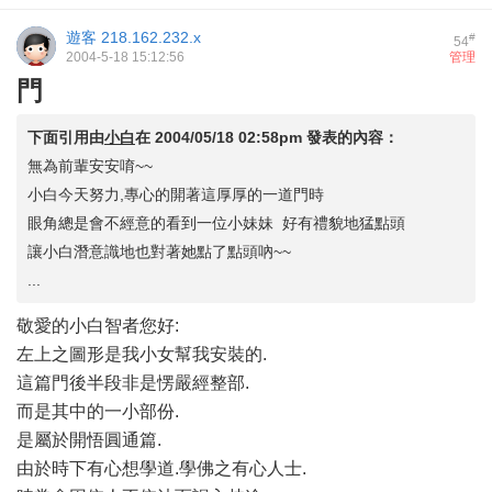
遊客
218.162.232.x
#
54
2004-5-18 15:12:56
管理
門
下面引用由
小白
在
2004/05/18 02:58pm
發表的內容：
無為前輩安安唷~~
小白今天努力,專心的開著這厚厚的一道門時
眼角總是會不經意的看到一位小妹妹 好有禮貌地猛點頭
讓小白潛意識地也對著她點了點頭吶~~
...
敬愛的小白智者您好:
左上之圖形是我小女幫我安裝的.
這篇門後半段非是愣嚴經整部.
而是其中的一小部份.
是屬於開悟圓通篇.
由於時下有心想學道.學佛之有心人士.