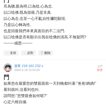
門
耳為聰.眼為明.口為唸.心為念.
以口唸佛.既為假藉.乃是非真.
以心為念.念至一心不亂自性彌陀顯現.
乃是以心轉為性.
也是回復我們本來真面目的不二法門.
以口唸佛是否有顯示出我在唸佛的清高.不無疑問?
~~~~~感恩~~~~~
支持
反對
刪除
遊客
218.162.232.x
#
57
2004-5-18 15:54:26
管理
門
如果您在最愛您的雙親面前一天到晚都叫著:"爸爸!媽媽!"
看到就叫.沒看到也叫.
請問您:"您雙親會如何呢?"
心定六根自攝.