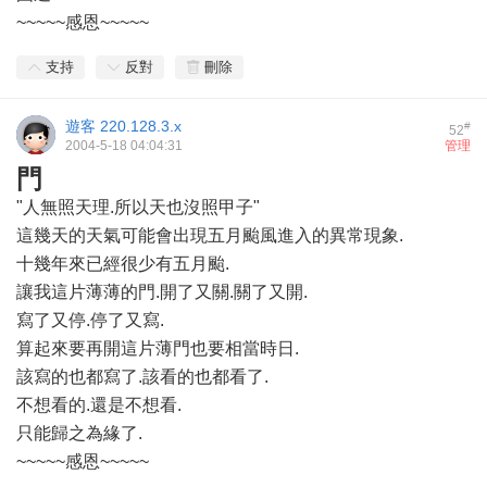
~~~~~感恩~~~~~
支持
反對
刪除
遊客
220.128.3.x
#
52
2004-5-18 04:04:31
管理
門
"人無照天理.所以天也沒照甲子"
這幾天的天氣可能會出現五月颱風進入的異常現象.
十幾年來已經很少有五月颱.
讓我這片薄薄的門.開了又關.關了又開.
寫了又停.停了又寫.
算起來要再開這片薄門也要相當時日.
該寫的也都寫了.該看的也都看了.
不想看的.還是不想看.
只能歸之為緣了.
~~~~~感恩~~~~~