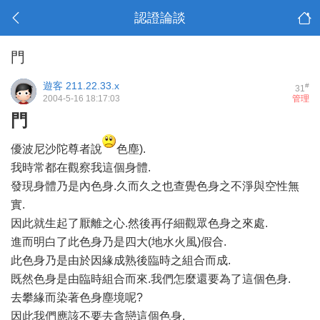
認證論談
門
遊客
211.22.33.x
#
31
2004-5-16 18:17:03
管理
門
優波尼沙陀尊者說
色塵).
我時常都在觀察我這個身體.
發現身體乃是內色身.久而久之也查覺色身之不淨與空性無
實.
因此就生起了厭離之心.然後再仔細觀眾色身之來處.
進而明白了此色身乃是四大(地水火風)假合.
此色身乃是由於因緣成熟後臨時之組合而成.
既然色身是由臨時組合而來.我們怎麼還要為了這個色身.
去攀緣而染著色身塵境呢?
因此我們應該不要去貪戀這個色身.