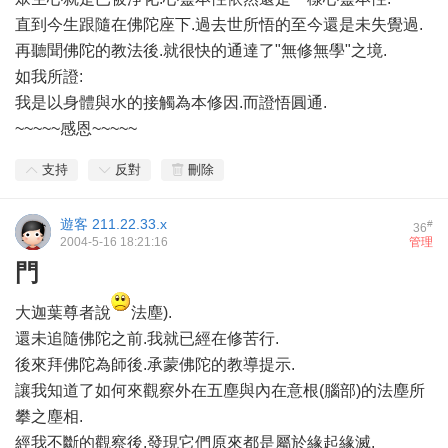
直到今生跟隨在佛陀座下.過去世所悟的至今還是未失覺過.
再聽聞佛陀的教法後.就很快的通達了"無修無學"之境.
如我所證:
我是以身體與水的接觸為本修因.而證悟圓通.
~~~~~感恩~~~~~
支持
反對
刪除
遊客
211.22.33.x
#
36
2004-5-16 18:21:16
管理
門
大迦葉尊者說
法塵).
還未追隨佛陀之前.我就已經在修苦行.
後來拜佛陀為師後.承蒙佛陀的教導提示.
讓我知道了如何來觀察外在五塵與內在意根(腦部)的法塵所
攀之塵相.
經我不斷的觀察後.發現它們原來都是屬於緣起緣滅.