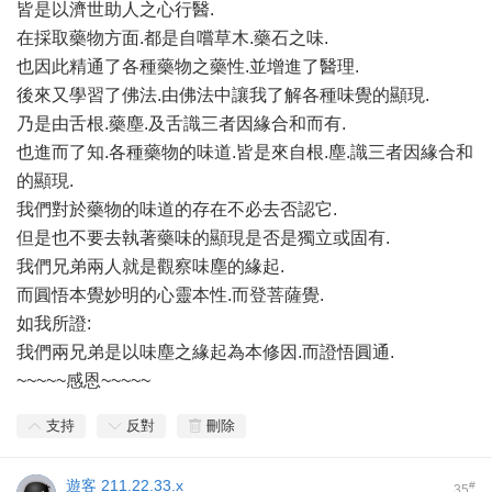
皆是以濟世助人之心行醫.
在採取藥物方面.都是自嚐草木.藥石之味.
也因此精通了各種藥物之藥性.並增進了醫理.
後來又學習了佛法.由佛法中讓我了解各種味覺的顯現.
乃是由舌根.藥塵.及舌識三者因緣合和而有.
也進而了知.各種藥物的味道.皆是來自根.塵.識三者因緣合和
的顯現.
我們對於藥物的味道的存在不必去否認它.
但是也不要去執著藥味的顯現是否是獨立或固有.
我們兄弟兩人就是觀察味塵的緣起.
而圓悟本覺妙明的心靈本性.而登菩薩覺.
如我所證:
我們兩兄弟是以味塵之緣起為本修因.而證悟圓通.
~~~~~感恩~~~~~
支持
反對
刪除
遊客
211.22.33.x
#
35