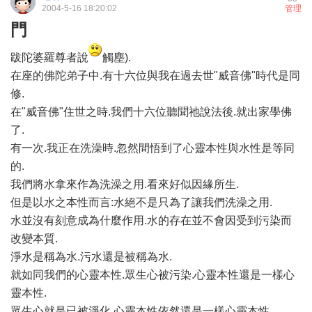
2004-5-16 18:20:02
管理
門
跋陀婆羅尊者說
觸塵).
在座的佛陀弟子中.有十六位與我在過去世"威音佛"時代是同
修.
在"威音佛"住世之時.我們十六位聽聞祂說法後.就出家學佛
了.
有一次.我正在洗澡時.忽然間悟到了心靈本性與水性是等同
的.
我們將水拿來作為洗澡之用.看來好似因緣所生.
但是以水之本性而言:水絕不是只為了讓我們洗澡之用.
水並沒有刻意成為什麼作用.水的存在並不會因受到污染而
改變本質.
淨水是稱為水.污水還是被稱為水.
就如同我們的心靈本性.眾生心被污染.心靈本性還是一樣心
靈本性.
眾生心就是已被淨化.心靈本性依然還是一樣心靈本性.