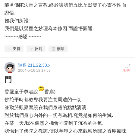
隨著佛陀法音之言教.終於讓我們五比丘默契了心靈本性而
證悟.
如我們所證:
我們是以聲塵之妙理為本修因.而證悟圓通.
~~~~~感恩~~~~~
支持
反對
刪除
遊客
211.22.33.x
#
33
2004-5-16 18:17:59
管理
門
香嚴童子尊者說
香塵).
佛陀平時都教導我要注意周遭的一切.
並勤於觀察圍繞在我們身邊的點點滴滴.
對於我們身心內外的一切有為相.究竟是如何的生滅.
在某一天.我在偶然之機會裡聞到了沉香的香氣.
我憶起了佛陀之教誨.便以寧靜之心來觀察所聞之香塵氣味.