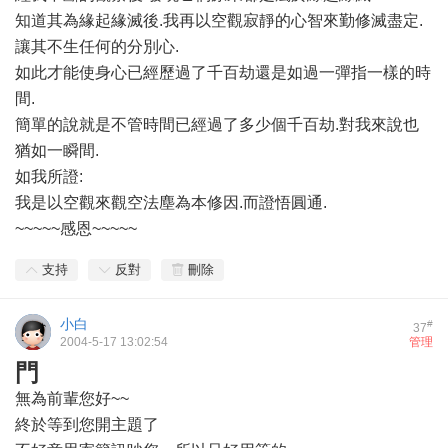
知道其為緣起緣滅後.我再以空觀寂靜的心智來勤修滅盡定.
讓其不生任何的分別心.
如此才能使身心已經歷過了千百劫還是如過一彈指一樣的時
間.
簡單的說就是不管時間已經過了多少個千百劫.對我來說也
猶如一瞬間.
如我所證:
我是以空觀來觀空法塵為本修因.而證悟圓通.
~~~~~感恩~~~~~
支持
反對
刪除
小白
#
37
2004-5-17 13:02:54
管理
門
無為前輩您好~~
終於等到您開主題了