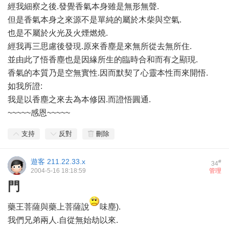
經我細察之後.發覺香氣本身雖是無形無聲.
但是香氣本身之來源不是單純的屬於木柴與空氣.
也是不屬於火光及火煙燃燒.
經我再三思慮後發現.原來香塵是來無所從去無所住.
並由此了悟香塵也是因緣所生的臨時合和而有之顯現.
香氣的本質乃是空無實性.因而默契了心靈本性而來開悟.
如我所證:
我是以香塵之來去為本修因.而證悟圓通.
~~~~~感恩~~~~~
支持
反對
刪除
遊客
211.22.33.x
#
34
2004-5-16 18:18:59
管理
門
藥王菩薩與藥上菩薩說
味塵).
我們兄弟兩人.自從無始劫以來.