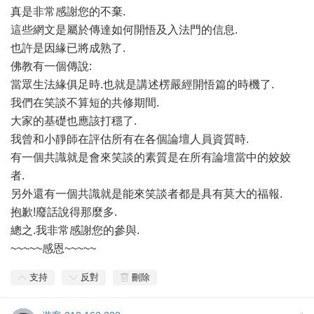
真是非常感謝您的不棄.
這些網文是屬於傳達如何開悟及入法門的信息.
也許是因緣已將成熟了.
佛教有一個傳說:
當眾生法緣俱足時.也就是講述楞嚴經開悟篇的時機了.
我們在笑談不算短的共修期間.
大家的基礎也應該打穩了.
我曾和小靜師在評估所有在各個論壇人員資質時.
有一個共識就是會來笑談的素質是在所有論壇當中的姣姣
者.
另外還有一個共識就是能來笑談者都是具有莫大的福報.
抱歉!廢話說得那麼多.
總之.我非常感謝您的參與.
~~~~~感恩~~~~~
支持
反對
刪除