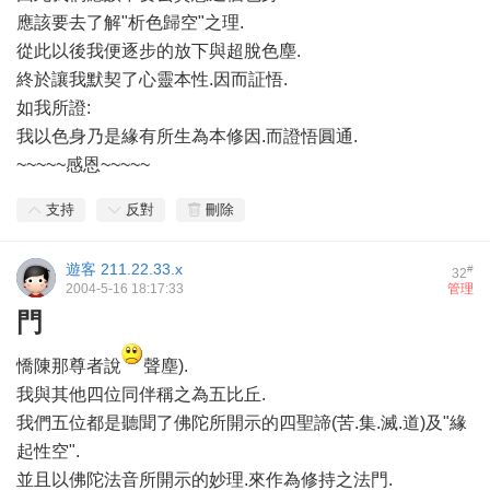
應該要去了解"析色歸空"之理.
從此以後我便逐步的放下與超脫色塵.
終於讓我默契了心靈本性.因而証悟.
如我所證:
我以色身乃是緣有所生為本修因.而證悟圓通.
~~~~~感恩~~~~~
支持
反對
刪除
遊客
211.22.33.x
#
32
2004-5-16 18:17:33
管理
門
憍陳那尊者說
聲塵).
我與其他四位同伴稱之為五比丘.
我們五位都是聽聞了佛陀所開示的四聖諦(苦.集.滅.道)及"緣
起性空".
並且以佛陀法音所開示的妙理.來作為修持之法門.