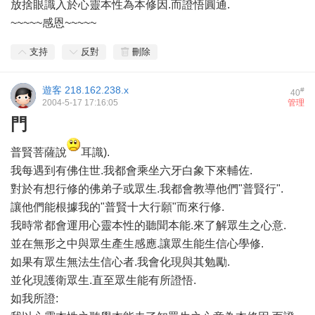
放捨眼識入於心靈本性為本修因.而證悟圓通.
~~~~~感恩~~~~~
支持
反對
刪除
遊客
218.162.238.x
#
40
2004-5-17 17:16:05
管理
門
普賢菩薩說
耳識).
我每遇到有佛住世.我都會乘坐六牙白象下來輔佐.
對於有想行修的佛弟子或眾生.我都會教導他們"普賢行".
讓他們能根據我的"普賢十大行願"而來行修.
我時常都會運用心靈本性的聽聞本能.來了解眾生之心意.
並在無形之中與眾生產生感應.讓眾生能生信心學修.
如果有眾生無法生信心者.我會化現與其勉勵.
並化現護衛眾生.直至眾生能有所證悟.
如我所證: