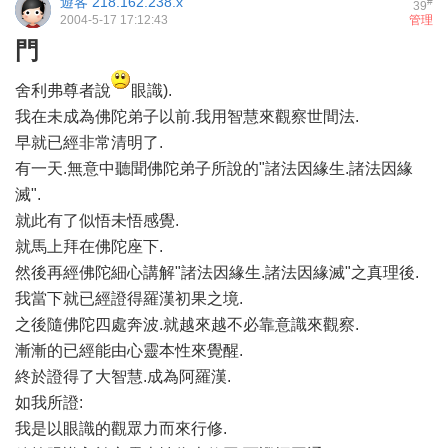
遊客
218.162.238.x
#
39
2004-5-17 17:12:43
管理
門
舍利弗尊者說
眼識).
我在未成為佛陀弟子以前.我用智慧來觀察世間法.
早就已經非常清明了.
有一天.無意中聽聞佛陀弟子所說的"諸法因緣生.諸法因緣
滅".
就此有了似悟未悟感覺.
就馬上拜在佛陀座下.
然後再經佛陀細心講解"諸法因緣生.諸法因緣滅"之真理後.
我當下就已經證得羅漢初果之境.
之後隨佛陀四處奔波.就越來越不必靠意識來觀察.
漸漸的已經能由心靈本性來覺醒.
終於證得了大智慧.成為阿羅漢.
如我所證:
我是以眼識的觀眾力而來行修.