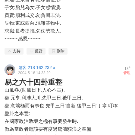
子女:胎兒為女.子女感情濃.
買賣:順利成交.勿貪圖非法.
失物:東或西向.混雜某物中.
求職:長者提攜.勿仗勢欺人.
~~~~~感恩~~~~~
支持
反對
刪除
遊客
218.162.232.x
#
18
2004-5-18 14:33:29
管理
易之六十四卦重整
山風蠱.(世風日下.人心不古) .
蠱.元亨.利涉大川.先甲三日.後甲三日.
蠱:意壞極而有事也.先甲三日:自新.後甲三日:丁寧.叮嚀.
蠱卦之本意:
在國家政治敗壞之極有事要發生時.
做為當政者應該要有度過驚濤駭浪之準備.