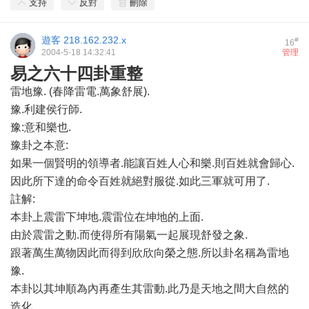
支持
反對
刪除
遊客
218.162.232.x
#
16
2004-5-18 14:32:41
管理
易之六十四卦重整
雷地豫. (春降雷電.萬象舒展).
豫.利建侯行師.
豫:意和樂也.
豫卦之本意:
如果一個賢明的領導者.能讓百姓人心和樂.則百姓就會歸心.
因此所下達的命令百姓就絕對服從.如此三軍就可用了.
註解:
本卦上震雷下坤地.震雷位在坤地的上面.
由於震雷之動.而使得所有陽氣一起展現舒發之象.
跟著萬生萬物因此而得到欣欣向榮之態.所以卦名稱為雷地
豫.
本卦以其坤順為內再產生其雷動.此乃是天地之間大自然的
造化.