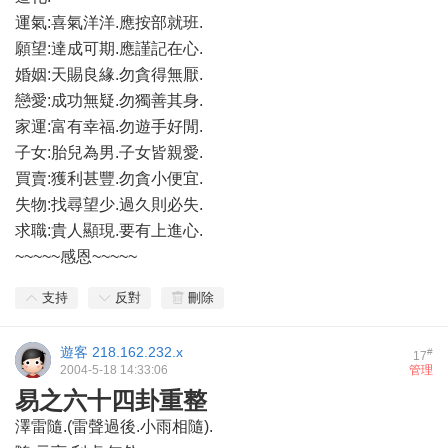
運氣:喜氣洋洋.應按部就班.
願望:達成可期.應謹記在心.
婚姻:天賜良緣.勿貪得無厭.
戀愛:成功無疑.勿獨善其身.
家運:富有幸福.勿遊手好閒.
子女:胎兒為男.子女皆親愛.
買賣:獲利甚豐.勿貪小便宜.
失物:找尋望少.過久則必失.
求職:貴人顯現.要有上進心.
~~~~~感恩~~~~~
支持
反對
刪除
遊客
218.162.232.x
#
17
2004-5-18 14:33:06
管理
易之六十四卦重整
澤雷隨.(雷聲過後.小雨相隨).