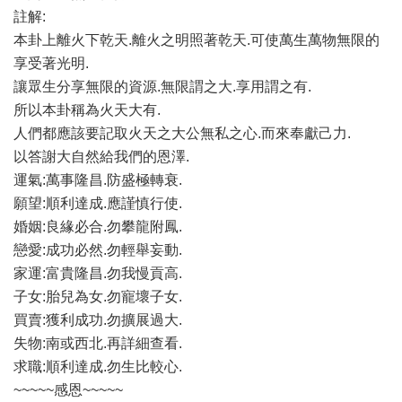
註解:
本卦上離火下乾天.離火之明照著乾天.可使萬生萬物無限的
享受著光明.
讓眾生分享無限的資源.無限謂之大.享用謂之有.
所以本卦稱為火天大有.
人們都應該要記取火天之大公無私之心.而來奉獻己力.
以答謝大自然給我們的恩澤.
運氣:萬事隆昌.防盛極轉衰.
願望:順利達成.應謹慎行使.
婚姻:良緣必合.勿攀龍附鳳.
戀愛:成功必然.勿輕舉妄動.
家運:富貴隆昌.勿我慢貢高.
子女:胎兒為女.勿寵壞子女.
買賣:獲利成功.勿擴展過大.
失物:南或西北.再詳細查看.
求職:順利達成.勿生比較心.
~~~~~感恩~~~~~