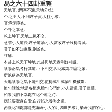
易之六十四卦重整
天地否. (閉塞不通.天地分歧).
否.之匪人.不利君子貞.大往小來.
否:意閉塞也.
否卦之本意:
乾上坤下.天地二氣不交.
意謂小人道長.君子道消.小人當政君子只得隱藏.
君子如不知進退.則凶也.
註解:
本卦上乾天下坤地.此卦與地天泰剛好相反.
陰陽兩氣各行其道.互不相交.因此成為閉塞之象.
所以稱為天地否.
天地陰陽之氣不能相交.使得萬生萬物生機被斷.
換句話說:就是各懷鬼胎勾心鬥角.小人當道.君子遠避.
如果我們不幸處在此否運之時.
應該要潔身自愛.自行韜光養晦之道.
勿讓此到處都是充滿著小人的污濁世界來污染著我們的心.