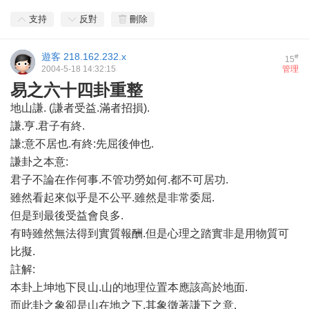
支持
反對
刪除
遊客
218.162.232.x
#
15
2004-5-18 14:32:15
管理
易之六十四卦重整
地山謙. (謙者受益.滿者招損).
謙.亨.君子有終.
謙:意不居也.有終:先屈後伸也.
謙卦之本意:
君子不論在作何事.不管功勞如何.都不可居功.
雖然看起來似乎是不公平.雖然是非常委屈.
但是到最後受益會良多.
有時雖然無法得到實質報酬.但是心理之踏實非是用物質可
比擬.
註解:
本卦上坤地下艮山.山的地理位置本應該高於地面.
而此卦之象卻是山在地之下.其象徵著謙下之意.