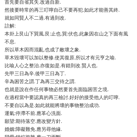
首先要自省其失.改過自新.
然後要時常的再三叮嚀自己不要再犯.如此才能善其終.
就如同賢人不二過.有過則改.
註解:
本卦上艮山下巽風.艮:止也.巽:伏也.此象因在山之下面有風
不息.
所以草木因而混亂.也成了敝壞之象.
草木毀壞可以加以整修.使其復原.所以才有元亨之喻.
比喻人心之整治.亦復如是.有錯則改.賢人也.
先甲三日為辛.後甲三日為丁.
辛為困苦之謂.丁為再三交待之謂.
也就是說在作任何事物必然要首先面臨困苦之境.
在過程當中要認真的再三檢討.好好的接受他人的叮嚀.
不要自以為是.如此就能將壞的事物整治成功.
運氣:停滯不前.應革心洗面.
願望:期待落空.應改變方針.
婚姻:障礙難免.應另尋他緣.