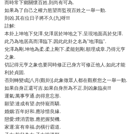
而時常下鄉關懷百姓.則尚有可為.
如果為了自己之權力慾望而監視百姓之一舉一動.
則凶.其在位日子將不久(九)呀!!!
註解:
本卦上坤地下兌澤.兌澤居於坤地之下.呈現地面高於兌澤.
此乃為地居高而澤臨下.因此此卦之名為"地澤臨".
兌澤為剛.坤地為柔.柔上剛下.柔能剋剛.順理成章.乃得元亨
之象.
切記得元亨之象也要同時修正已身方可修正他人.如此才能
利於貞固.
否則轉變成[八月(觀卦)].此象徵眾人都在觀察您之一舉一動.
如果自身正還可吉.如果自身所為不正.則凶象臨矣!!!
運氣:萬事亨通.勿得意忘形.
願望:達成有望.勿恃寵而驕.
婚姻:百年好和.應珍惜良緣.
戀愛:煙消雲散.應把握契機.
家運:富有幸福.勿橫行霸道.