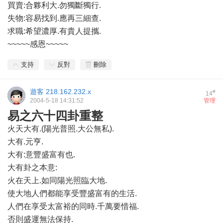
買賣:合夥利大.勿獨斷獨行.
失物:容易找到.應再三細查.
求職:希望濃厚.有貴人提攜.
~~~~~感恩~~~~~
支持
反對
刪除
遊客
218.162.232.x
#
14
2004-5-18 14:31:52
管理
易之六十四卦重整
火天大有.(陽光普照.大公無私).
大有.元亨.
大有:意豐盛富有也.
大有卦之本意:
火在天上.如同陽光照臨大地.
使大地人們都能享受豐盛富有的生活.
人們在享受太富裕的同時.千萬要惜福.
否則盛運無法保持.