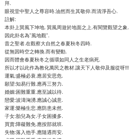
拜.
眼視堂中聖人之尊容時.油然而生其敬仰.而清淨吾心.
註解:
本卦上巽風下坤地. 巽風周遊於地面之上.有閱覽觀望之象.
因此卦名為"風地觀".
昔之聖者.在觀察大自然之春夏秋冬四時.
從無因時空之轉換.而有變動.
因而體會春夏秋冬之循環如同人之生老病死.
所以才以此作為教化萬民之教材.讓天下人敬仰及服從呀!!!
運氣:盛極必衰.應居安思危.
願望:知易行難.應再三努力.
婚姻:困難重重.應至誠以待.
戀愛:波濤洶湧.應誠心誠意.
家運:樂極生悲.應防患未然.
子女:胎兒為女.子女困擾多.
買賣:障礙難免.應按部就班.
失物:落入他手.應隨遇而安.