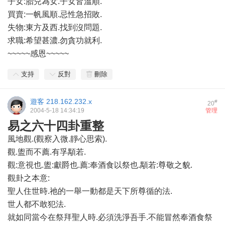
子女:胎兒為女.子女皆溫順.
買賣:一帆風順.忌性急招敗.
失物:東方及西.找到沒問題.
求職:希望甚濃.勿貪功就利.
~~~~~感恩~~~~~
支持
反對
刪除
遊客
218.162.232.x
#
20
2004-5-18 14:34:19
管理
易之六十四卦重整
風地觀.(觀察入微.靜心思索).
觀.盥而不薦.有孚顒若.
觀:意視也.盥:獻爵也.薦:奉酒食以祭也.顒若:尊敬之貌.
觀卦之本意:
聖人住世時.祂的一舉一動都是天下所尊循的法.
世人都不敢犯法.
就如同當今在祭拜聖人時.必須洗淨吾手.不能冒然奉酒食祭