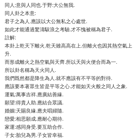
同人:意與人同也.于野:大公無我.
同人卦之本意:
君子之為人.應該以大公無私之心處世.
如此才能通過驚濤駭浪之考驗.才不愧被稱為君子.
註解:
本卦上乾天下離火.乾天雖高高在上.但離火也因其熱空氣上
升.
而形成離火之熱空氣與天齊.所以天與火便合而為一.
所以卦名稱為天火同人.
我們既然都是降生為人.就不應該有不平等的對待.
應該要本著眾生皆是平等之心.才能如天火般之同人之象.
運氣:萬事吉祥.應廣結善緣.
願望:得貴人助.應結合眾議.
婚姻:天賜良緣.應夫唱婦隨.
戀愛:相思願成.應耐心期待.
家運:感同身受.要互助合作.
子女:胎兒為男.子女皆幸福.