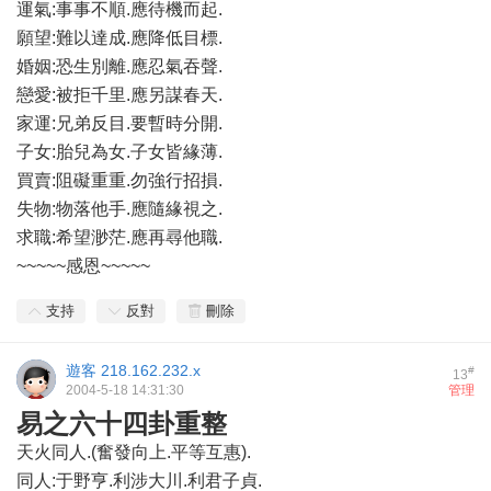
運氣:事事不順.應待機而起.
願望:難以達成.應降低目標.
婚姻:恐生別離.應忍氣吞聲.
戀愛:被拒千里.應另謀春天.
家運:兄弟反目.要暫時分開.
子女:胎兒為女.子女皆緣薄.
買賣:阻礙重重.勿強行招損.
失物:物落他手.應隨緣視之.
求職:希望渺茫.應再尋他職.
~~~~~感恩~~~~~
支持
反對
刪除
遊客
218.162.232.x
#
13
2004-5-18 14:31:30
管理
易之六十四卦重整
天火同人.(奮發向上.平等互惠).
同人:于野亨.利涉大川.利君子貞.