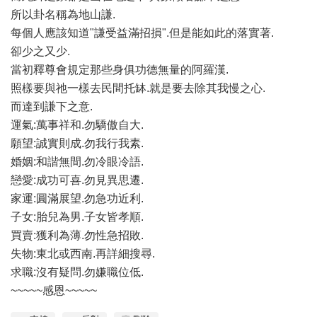
所以卦名稱為地山謙.
每個人應該知道"謙受益滿招損".但是能如此的落實著.
卻少之又少.
當初釋尊會規定那些身俱功德無量的阿羅漢.
照樣要與祂一樣去民間托缽.就是要去除其我慢之心.
而達到謙下之意.
運氣:萬事祥和.勿驕傲自大.
願望:誠實則成.勿我行我素.
婚姻:和諧無間.勿冷眼冷語.
戀愛:成功可喜.勿見異思遷.
家運:圓滿展望.勿急功近利.
子女:胎兒為男.子女皆孝順.
買賣:獲利為薄.勿性急招敗.
失物:東北或西南.再詳細搜尋.
求職:沒有疑問.勿嫌職位低.
~~~~~感恩~~~~~