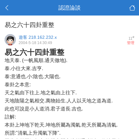
認證論談
易之六十四卦重整
遊客
218.162.232.x
#
11
2004-5-18 14:30:49
管理
易之六十四卦重整
地天泰. (一帆風順.通天徹地).
泰.小往大來.吉亨.
泰:意通也.小:陰也.大陽也.
泰卦之本意:
天之氣由下往上.地之氣由上往下.
天地陰陽之氣相交.萬物始生.人人以天地之道為道.
此也可說是小人道消.君子道長.吉也.
註解:
本卦上坤地下乾天.坤地所屬為濁氣.乾天所屬為清氣.
所謂:"清氣上升濁氣下降".