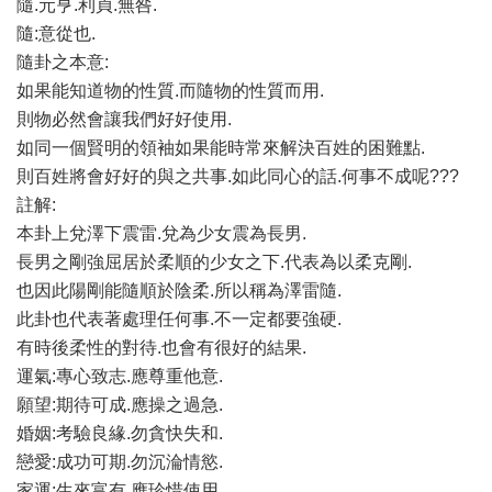
隨.元亨.利貞.無咎.
隨:意從也.
隨卦之本意:
如果能知道物的性質.而隨物的性質而用.
則物必然會讓我們好好使用.
如同一個賢明的領袖如果能時常來解決百姓的困難點.
則百姓將會好好的與之共事.如此同心的話.何事不成呢???
註解:
本卦上兌澤下震雷.兌為少女震為長男.
長男之剛強屈居於柔順的少女之下.代表為以柔克剛.
也因此陽剛能隨順於陰柔.所以稱為澤雷隨.
此卦也代表著處理任何事.不一定都要強硬.
有時後柔性的對待.也會有很好的結果.
運氣:專心致志.應尊重他意.
願望:期待可成.應操之過急.
婚姻:考驗良緣.勿貪快失和.
戀愛:成功可期.勿沉淪情慾.
家運:生來富有.應珍惜使用.