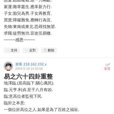
戀愛:錯綜複雜.應一刀兩斷.
家運:雜草叢生.應革新力行.
子女:胎兒為男.子女再教育.
買賣:障礙難免.應轉行為宜.
失物:東南或東北.恐尋找無望.
求職:徒勞無功.宜改弦易轍.
~~~~~感恩~~~~~
支持
反對
刪除
遊客
218.162.232.x
#
19
2004-5-18 14:33:56
管理
易之六十四卦重整
地澤臨.(居高臨下.關心萬民).
臨.元亨.利貞.至于八月有凶.
臨:意高位者監視下民.
臨卦之本意:
一個位於高位之人.如果是為了百姓之福祉.