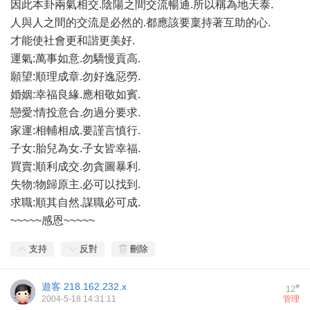
因此本卦兩氣相交.陰陽之間交流暢通.所以稱為地天泰.
人與人之間的交流是必然的.都應該要稟持著互助的心.
才能使社會更和諧更美好.
運氣:萬事如意.勿驕慢貢高.
願望:順理成章.勿好逸惡勞.
婚姻:幸福良緣.應相敬如賓.
戀愛:情投意合.勿過分要求.
家運:相輔相成.要謹言慎行.
子女:胎兒為女.子女皆幸福.
買賣:順利成交.勿貪圖暴利.
失物:物歸原主.必可以找到.
求職:順其自然.謀職必可成.
~~~~~感恩~~~~~
支持
反對
刪除
遊客
218.162.232.x
#
12
2004-5-18 14:31:11
管理