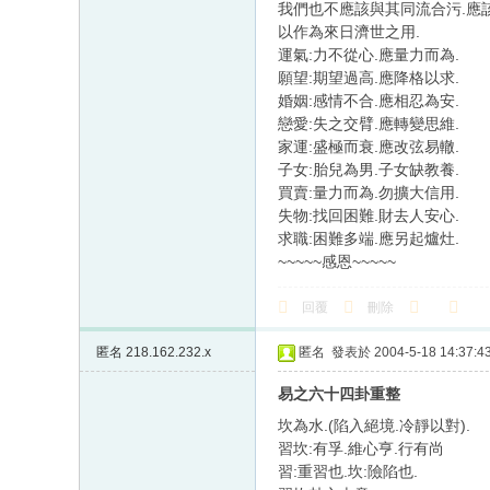
我們也不應該與其同流合污.應
以作為來日濟世之用.
運氣:力不從心.應量力而為.
願望:期望過高.應降格以求.
婚姻:感情不合.應相忍為安.
戀愛:失之交臂.應轉變思維.
家運:盛極而衰.應改弦易轍.
子女:胎兒為男.子女缺教養.
買賣:量力而為.勿擴大信用.
失物:找回困難.財去人安心.
求職:困難多端.應另起爐灶.
~~~~~感恩~~~~~
回覆
刪除
匿名
218.162.232.x
匿名
發表於 2004-5-18 14:37:4
易之六十四卦重整
坎為水.(陷入絕境.冷靜以對).
習坎:有孚.維心亨.行有尚
習:重習也.坎:險陷也.