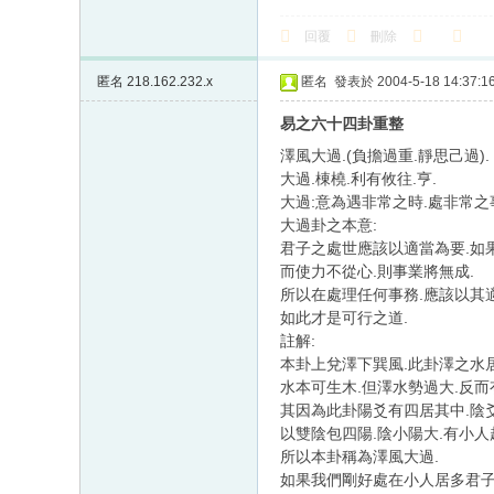
回覆
刪除
匿名
218.162.232.x
匿名
發表於 2004-5-18 14:37:1
易之六十四卦重整
澤風大過.(負擔過重.靜思己過).
大過.棟橈.利有攸往.亨.
大過:意為遇非常之時.處非常之事
大過卦之本意:
君子之處世應該以適當為要.如
而使力不從心.則事業將無成.
所以在處理任何事務.應該以其適
如此才是可行之道.
註解:
本卦上兌澤下巽風.此卦澤之水
水本可生木.但澤水勢過大.反而
其因為此卦陽爻有四居其中.陰爻
以雙陰包四陽.陰小陽大.有小人
所以本卦稱為澤風大過.
如果我們剛好處在小人居多君子