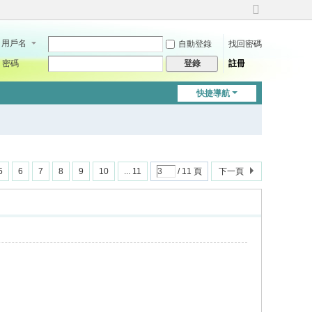
切
換
用戶名
自動登錄
找回密碼
到
寬
密碼
註冊
登錄
版
快捷導航
5
6
7
8
9
10
... 11
/ 11 頁
下一頁