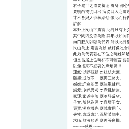
君子處世之道要養德.養身.都必
要明白禍從口出.病從口入之道理
才不會與人爭執結怨.依此而行吉
註解:
本卦上艮山下震雷.此卦只有上
其中間四爻皆為陰.其形狀如同口
而口腔又以頤為代表.所以此卦
艮山為止.震雷為動.就好像吃食
此乃為代表著在下位之時雖然是
但是當居上位時卻不可輕言.要
以免招來不必要的麻煩呀!!!
運氣:以靜觀動.勿粗枝大葉.
願望:成敗不一.應再三努力.
婚姻:詳查基因.應注重健康.
戀愛:冷靜思考.勿意亂情迷.
家運:家道中落.應冷靜反省.
子女:胎兒為男.勿寵壞子女.
買賣:洞查機先.應誠實用心.
失物:東或東北.混雜某物中.
求職:無法順遂.應再等良機.
~~~~~感恩~~~~~