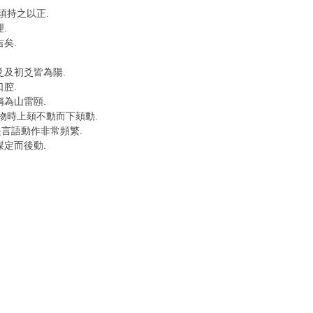
須持之以正.
.
矣.
爻及初爻皆為陽.
腔.
稱為山雷頤.
物時上頦不動而下頦動.
言語動作非常頻繁.
謀定而後動.