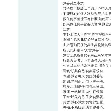
無妄卦之本意:
君子處世應該以至誠之心待人.
不能醉心於個人利益與滿足本身
做任何事都能不為什麼.如此可吉
如果做任何事都要人督導.則處
註解:
本卦上乾天下震雷.震雷發動於
陽剛之氣因此得於舒展其性.使
由於陽動而促使萬生萬物隨其動
所以此卦稱為"天雷無妄".
無妄之意就是代表萬生萬物本就俱
行真善美者天下無論多大.都可
如果是思想行為不正者.將會災禍臨
運氣:順其自然.勿刻意求功.
願望:誠者可成.勿虛與委蛇.
婚姻:光明正大.勿不擇手段.
戀愛:互相信任.勿挑三撿四.
家運:一帆風順.勿心存僥倖.
子女:胎兒為男.子女勿溺愛.
買賣:誠心誠意.勿貪得無厭.
失物:不易找尋.應無得失心.