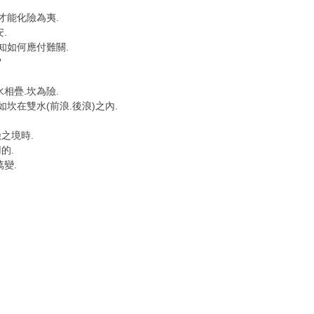
才能化險為夷.
.
知如何應付難關.
?
相疊.坎為險.
坎在雙水(前浪.後浪)之內.
之境時.
的.
變.