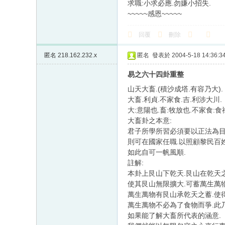
求職:小求必應.勿嫌小招失.
~~~~~感恩~~~~~
回覆
刪除
匿名
218.162.232.x
匿名
發表於 2004-5-18 14:36:3
易之六十四卦重整
山天大畜.(積沙成塔.有容乃大).
大畜.利貞.不家食.吉.利涉大川.
大:意陽也.畜:牧放也.不家食:食
大畜卦之本意:
君子所學所習必須要以正法為目
則可在國家任職.以照顧黎民百姓
如此自可一帆風順.
註解:
本卦上艮山下乾天.艮山在乾天之
使其艮山無限擴大.可蓄萬生萬
萬生萬物有艮山承乾天之蓄.使
萬生萬物不必為了食物而爭.此
如果能了解大畜所代表的涵意.