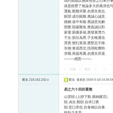
我們就能以無限包容之心來行事
就是經歷了無論多大的風浪也可迎
運氣:艱難求聚.勿遇失喪志.
願望:成功困難.應誠心誠意.
婚姻:途中有礙.應誠意化解.
戀愛:阻礙難免.應真誠以對.
家運:困擾多端.應發展潛力.
子女:胎兒為男.子女晚運佳.
買賣:變幻莫測.應堅定不移.
失物:東或西北.找尋較費時.
求職:再接再厲.勿遇失而退.
~~~~~感恩~~~~~
回覆
刪除
匿名
218.162.232.x
匿名
發表於 2004-5-18 14:36:5
易之六十四卦重整
山雷頤.(上靜下動.廣納建言).
頤.貞吉.觀頤.自求口實.
頤:意口旁也.自食物以自養.
頤卦之本意: