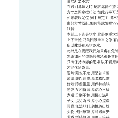
習坎卦之本意:
在遇到危險之時.應該處變不驚.
方寸之間拿捏得法.如此行事可安
如果表現驚慌.則中無定主.將不
由於方寸既亂.如何能脫險呢??
註解:
本卦上下皆是坎水.此卦兩重坎水
上下皆險.乃為困難重重之像.有如
所以此卦稱為坎為水.
此卦是在提醒我們如果處在危險
無論如何的煩惱與焦急都是無用
只有保持冷靜的思慮.以不變應萬
才能化險為夷.
運氣:飄忽不定.應堅苦卓絕.
願望:難以達成.應降格以求.
婚姻:障礙重重.應保持接觸.
戀愛:互相折磨.應信心不移.
家運:分裂不和.應恆心謀和.
子女:胎兒為男.應小心流產.
買賣:無法順利.勿性急出脫.
失物:找回無望.應隨遇而安.
求職:暫時無望.應再三等待.