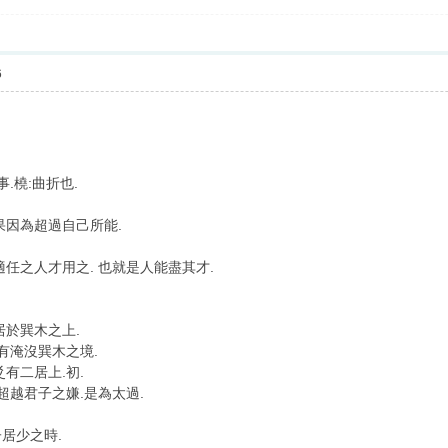
6
.橈:曲折也.
果因為超過自己所能.
任之人才用之. 也就是人能盡其才.
居於巽木之上.
有淹沒巽木之境.
有二居上.初.
超越君子之嫌.是為太過.
居少之時.