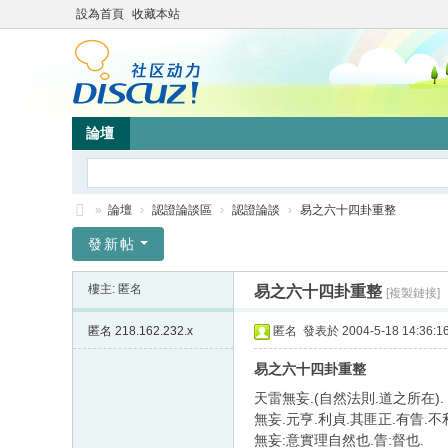
設為首頁
收藏本站
論壇
»
論壇
›
認證論談區
›
認證論談
›
易之六十四卦重整
靜
發新帖
竹
樓主: 匿名
易之六十四卦重整
[複製鏈接]
林
心
匿名
218.162.232.x
匿名
發表於 2004-5-18 14:36:1
靈
易之六十四卦重整
網
天雷無妄.(自然法則.道之所在).
站
無妄.元亨.利貞.其匪正.有眚.不
無妄:意實理自然也.眚:督也.