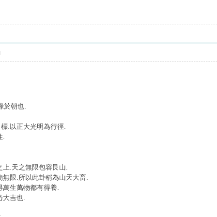
4
祿於朝也.
標.以正大光明為行徑.
.
上.天之無限包容艮山.
物無限.所以此卦稱為山天大畜.
得萬生萬物都有得養.
乃大吉也.