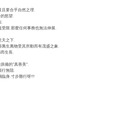
並且要合乎自然之理.
的慾望.
.
處受限.那麼任何事務也無法伸展.
乾天之下.
得萬生萬物受其所動而有茂盛之象.
而生長.
備的"真善美".
暢行無阻.
身.寸步難行呀!!!