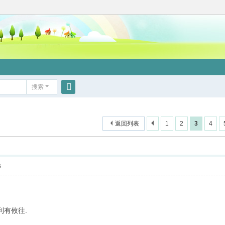
搜索
搜
索
返回列表
1
2
3
4
6
利有攸往.