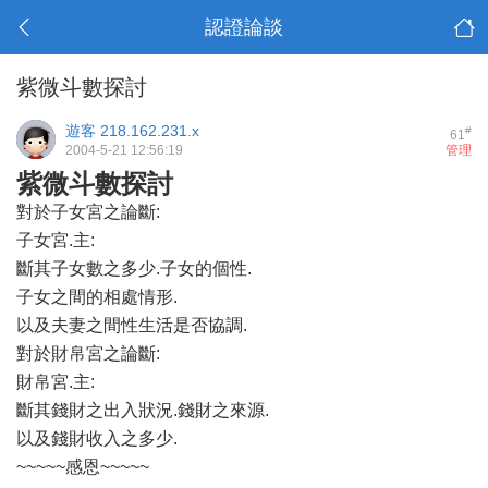
認證論談
紫微斗數探討
遊客
218.162.231.x
#
61
2004-5-21 12:56:19
管理
紫微斗數探討
對於子女宮之論斷:
子女宮.主:
斷其子女數之多少.子女的個性.
子女之間的相處情形.
以及夫妻之間性生活是否協調.
對於財帛宮之論斷:
財帛宮.主:
斷其錢財之出入狀況.錢財之來源.
以及錢財收入之多少.
~~~~~感恩~~~~~