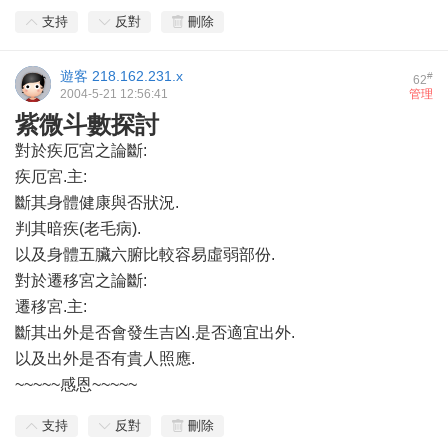
支持
反對
刪除
遊客
218.162.231.x
#
62
2004-5-21 12:56:41
管理
紫微斗數探討
對於疾厄宮之論斷:
疾厄宮.主:
斷其身體健康與否狀況.
判其暗疾(老毛病).
以及身體五臟六腑比較容易虛弱部份.
對於遷移宮之論斷:
遷移宮.主:
斷其出外是否會發生吉凶.是否適宜出外.
以及出外是否有貴人照應.
~~~~~感恩~~~~~
支持
反對
刪除