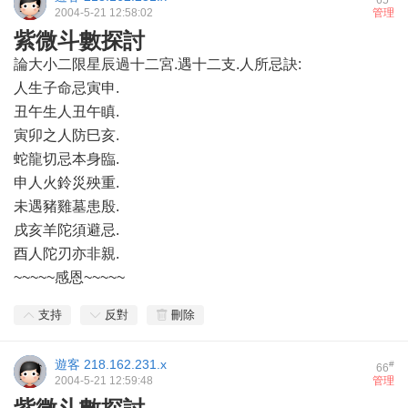
65
2004-5-21 12:58:02
管理
紫微斗數探討
論大小二限星辰過十二宮.遇十二支.人所忌訣:
人生子命忌寅申.
丑午生人丑午瞋.
寅卯之人防巳亥.
蛇龍切忌本身臨.
申人火鈴災殃重.
未遇豬雞墓患殷.
戌亥羊陀須避忌.
酉人陀刃亦非親.
~~~~~感恩~~~~~
支持
反對
刪除
遊客
218.162.231.x
#
66
2004-5-21 12:59:48
管理