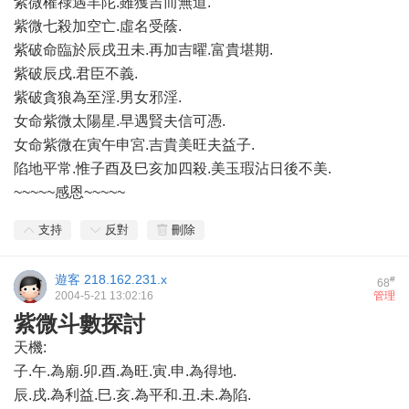
紫微權祿遇羊陀.雖獲吉而無道.
紫微七殺加空亡.虛名受蔭.
紫破命臨於辰戌丑未.再加吉曜.富貴堪期.
紫破辰戌.君臣不義.
紫破貪狼為至淫.男女邪淫.
女命紫微太陽星.早遇賢夫信可憑.
女命紫微在寅午申宮.吉貴美旺夫益子.
陷地平常.惟子酉及巳亥加四殺.美玉瑕沾日後不美.
~~~~~感恩~~~~~
支持
反對
刪除
遊客
218.162.231.x
#
68
2004-5-21 13:02:16
管理
紫微斗數探討
天機:
子.午.為廟.卯.酉.為旺.寅.申.為得地.
辰.戌.為利益.巳.亥.為平和.丑.未.為陷.