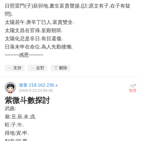
日照雷門(子)辰卯地.晝生富貴聲揚.(註:原文有子.在子有疑
問).
太陽居午.庚辛丁巳人.富貴雙全.
太陽文昌在官祿.皇殿朝班.
太陽化忌是非日.有目還傷.
日落未申在命位.為人先勤後懶.
~~~~~感恩~~~~~
支持
反對
刪除
遊客
218.162.236.x
#
70
2004-5-23 23:56:40
管理
紫微斗數探討
武曲:
廟:丑.辰.未.戌.
旺:子.午.
得地:寅.申.