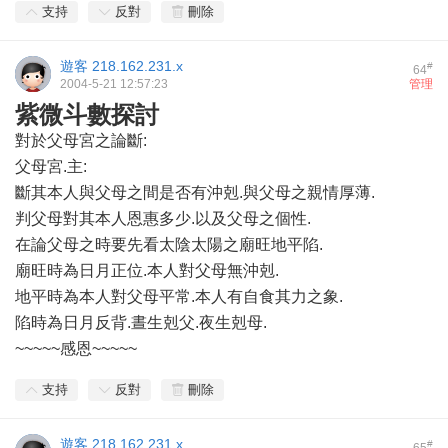
支持
反對
刪除
遊客
218.162.231.x
#
64
2004-5-21 12:57:23
管理
紫微斗數探討
對於父母宮之論斷:
父母宮.主:
斷其本人與父母之間是否有沖剋.與父母之親情厚薄.
判父母對其本人恩惠多少.以及父母之個性.
在論父母之時要先看太陰太陽之廟旺地平陷.
廟旺時為日月正位.本人對父母無沖剋.
地平時為本人對父母平常.本人有自食其力之象.
陷時為日月反背.晝生剋父.夜生剋母.
~~~~~感恩~~~~~
支持
反對
刪除
遊客
218.162.231.x
#