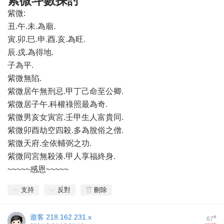
紫微斗數探討
紫微:
丑.午.未.為廟.
寅.卯.巳.申.酉.亥.為旺.
辰.戌.為得地.
子為平.
紫微無陷.
紫微居午無刑忌.甲丁己命至公卿.
紫微居子午.科權祿照最為奇.
紫微男亥女寅宮.壬甲生人富貴同.
紫微卯酉劫空四殺.多為脫俗之僧.
紫微天府.全依輔弼之功.
紫微同宮無殺湊.甲人享福終身.
~~~~~感恩~~~~~
支持
反對
刪除
遊客
218.162.231.x
#
67