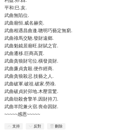
利益:卯.酉.
平和:巳.亥.
武曲無陷位.
武曲廟恒.威名赫奕.
武曲相遇昌曲逢.聰明巧藝定無窮.
武曲祿馬交馳.發財遠鄉.
武曲魁鉞居廟旺.財賦之官.
武曲遷移.巨商高賈.
武曲貪狼財宅位.橫發資財.
武曲廉貞貪殺.便作經商.
武曲貪狼殺忌.技藝之人.
武曲破軍.破祖.破家.勞祿.
武曲破貞於卯地.木壓雷驚.
武曲劫殺會擎羊.因財持刀.
武曲羊陀兼火宿.喪命因財.
~~~~~感恩~~~~~
支持
反對
刪除