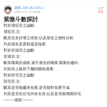
遊客
218.162.231.x
#
63
2004-5-21 12:56:58
管理
紫微斗數探討
對於僕役宮之論斷:
僕役宮.主:
斷其交友好壞之情形.以及朋友之個性分析.
判其朋友是貴助還是拖累.
對於官祿宮之論斷:
官祿宮.主:
斷其職業的成敗.適不適合的職業.職業的趨向.
判其與上級與下屬的關係適應.
對於田宅宮之論斷:
田宅宮.主:
斷其是否能繼承祖產.是否能對祖產守成.
判其是否在住宅內有名份.以及是否能增購田宅.
~~~~~感恩~~~~~