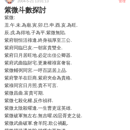
2004-5-21 13:01:13
管理
紫微斗數探討
紫微:
丑.午.未.為廟.寅.卯.巳.申.酉.亥.為旺.
辰.戌.為得地.子為平.紫微無陷.
紫府朝恒活祿逢.終身福厚至三公.
紫府同臨巳亥.一朝富貴雙全.
紫府日月居旺地.必定出佳公卿器.
紫府武曲臨財宅.更兼權祿富奢翁.
紫微輔弼同宮.一呼百諾居上品.
紫府擎羊在巨商.紫府夾命為貴格.
紫祿同宮日月照.貴不可言.
紫微昌曲.富貴可期.
紫微七殺化權.反作禎祥.
紫微太陰殺曜逢.一生曹吏逞英雄.
紫微破軍無左右.無吉曜.凶惡胥吏之徒.
紫微武曲破軍.會羊陀.欺公禍亂.