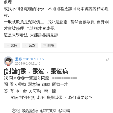
處理
或找不到會處理的緣份 不過過程應該可寫本書說說精彩過
程.
一般被欺負是冤親債主 另外是惡靈 當然會被欺負 自身弱
才會被修理 也這樣才會成長.
這是末學看法 未能詳盡請見諒....
支持
反對
刪除
遊客
218.169.67.x
#
14
2004-9-1 00:11:40
[討論]靈．靈駕．靈駕病
我 問ㄌ@@一些靈ㄉ問題 ===========
問 看人靈動 潛意識 想助 問號一堆
答 有 令 命 方可助 轉 開
如何判別有無 若有 應是以帶下 為何還要領ㄋ
忘記 喚起記憶 @在加持 @助轉