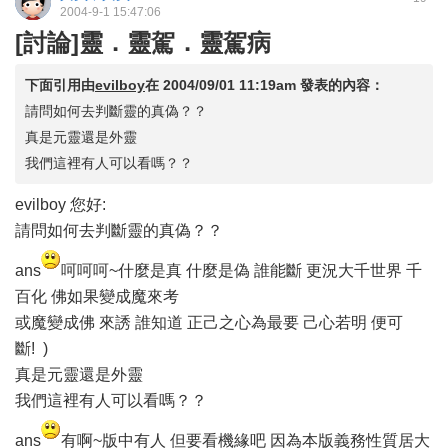
2004-9-1 15:47:06
[討論]靈．靈駕．靈駕病
下面引用由
evilboy
在
2004/09/01 11:19am
發表的內容：
請問如何去判斷靈的真偽？？
真是元靈還是外靈
我們這裡有人可以看嗎？？
evilboy 您好:
請問如何去判斷靈的真偽？？
ans
呵呵呵~什麼是真 什麼是偽 誰能斷 更況大千世界 千
百化 佛如果變成魔來考
或魔變成佛 來誘 誰知道 正己之心為最要 己心若明 便可
斷! )
真是元靈還是外靈
我們這裡有人可以看嗎？？
ans
有啊~版中有人 但要看機緣吧 因為本版義務性質居大