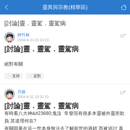
靈異與宗教(精華區)
[討論]靈．靈駕．靈駕病
靜竹林
#
11
2004-8-31 01:24:23
[討論]靈．靈駕．靈駕病
絕對有關
支持
反對
月娘
#
12
2004-8-31 10:32:10
[討論]靈．靈駕．靈駕病
有時看八大神&#23680;鬼沒 ˙常發現有很多本靈被外靈所欺
負˙其道理何在?
有關因果在這一世本身無法去了解前世的過錯˙而被追討˙真