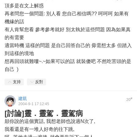
頂多是在文上解惑
再者問您一個問題: 別人看 您自己相信嗎?? 呵呵呵 如果有
機緣的話
有人肯幫您看 參考參考就好 別太執於這些問題 因為如果真
的有需要
適當時機 這樣的問題 是自己回答自己的 毋需想太多 但踏入
到這樣的境地
想再回頭就難嘍~.~如果可以的話 就裝傻吧 不然吃苦頭的是
自己
)
支持
反對
建凱
#
20
2004-9-1 17:12:45
[討論]靈．靈駕．靈駕病
顛你說的這個實話, 我想老師也說過N次了,
我看還是有一堆人好奇的往下跳,