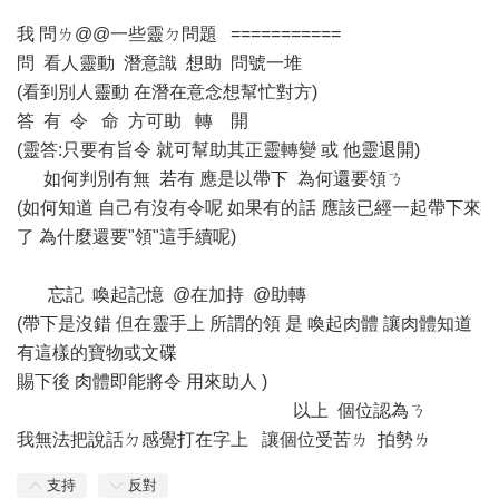
我 問ㄌ@@一些靈ㄉ問題 ===========
問 看人靈動 潛意識 想助 問號一堆
(看到別人靈動 在潛在意念想幫忙對方)
答 有 令 命 方可助 轉 開
(靈答:只要有旨令 就可幫助其正靈轉變 或 他靈退開)
如何判別有無 若有 應是以帶下 為何還要領ㄋ
(如何知道 自己有沒有令呢 如果有的話 應該已經一起帶下來
了 為什麼還要"領"這手續呢)
忘記 喚起記憶 @在加持 @助轉
(帶下是沒錯 但在靈手上 所謂的領 是 喚起肉體 讓肉體知道
有這樣的寶物或文碟
賜下後 肉體即能將令 用來助人 )
以上 個位認為ㄋ
我無法把說話ㄉ感覺打在字上 讓個位受苦ㄌ 拍勢ㄌ
支持
反對