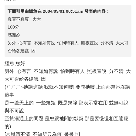
下面引用由
鱷魚
在
2004/09/01 00:51am
發表的內容：
真頁不真頁 大大
100分
感謝妳
另外 心有言 不知如何說 怕到時有人 照板宣說 分不清 大大可
否給各建議 因
鱷魚 您好
另外 心有言 不知如何說 怕到時有人 照板宣說 分不清 大
大可否給各建議 因
(ㄏㄏㄏ~祂講這話 我就不知道嘍! 要問祂嘍 上面那篇祂在講
這事
是一些天上的 一些規矩 既是規範 那表示常在用 並無可說
與不可說
至於溝通上的問題 是您跟祂間的默契 那是要慢慢相互適應
的)
[常思續不清 不知所云為何 呆呆ㄉ]