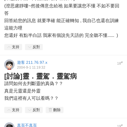
(澄思慮靜嘍~然後傳意念給祂 如果要讓您不懂 不如不要回
答
回答給您的訊息 就要準確 能正確轉知 , 我自己也還在訓練
這能力哩
您還好 有點半白話 我家有個說先天語的 完全聽不懂......
)
支持
反對
遊客
211.76.97.x
#
18
2004-9-1 11:19:32
[討論]靈．靈駕．靈駕病
請問如何去判斷靈的真偽？？
真是元靈還是外靈
我們這裡有人可以看嗎？？
支持
反對
刪除
真頁不真頁
#
19