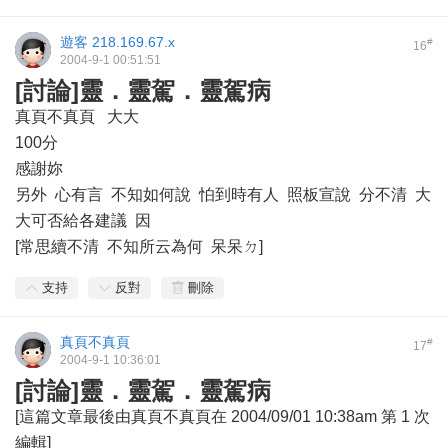
遊客
218.169.67.x
#
16
2004-9-1 00:51:51
[討論]靈．靈駕．靈駕病
真頁不真頁 大大
100分
感謝妳
另外 心有言 不知如何說 怕到時有人 照板宣說 分不清 大
大可否給各建議 因
[常思續不清 不知所云為何 呆呆ㄉ]
支持
反對
刪除
真頁不真頁
#
17
2004-9-1 10:36:01
[討論]靈．靈駕．靈駕病
[這篇文章最後由真頁不真頁在 2004/09/01 10:38am 第 1 次
編輯]