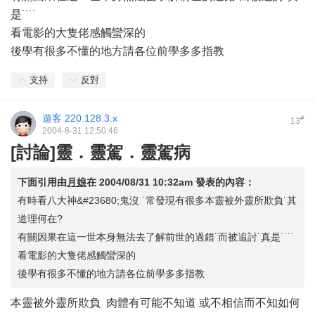
是˙˙˙˙
看電影的大隻佬感觸蠻深的
後學有很多不懂的地方請各位前學多多指教
支持
反對
遊客
220.128.3.x
#
13
2004-8-31 12:50:46
[討論]靈．靈駕．靈駕病
下面引用由
月娘
在
2004/08/31 10:32am
發表的內容：
有時看八大神&#23680;鬼沒 ˙常發現有很多本靈被外靈所欺負˙其
道理何在?
有關因果在這一世本身無法去了解前世的過錯˙而被追討˙真是˙˙˙˙
看電影的大隻佬感觸蠻深的
後學有很多不懂的地方請各位前學多多指教
本靈被外靈所欺負 肉體有可能不知道 或不相信而不知如何