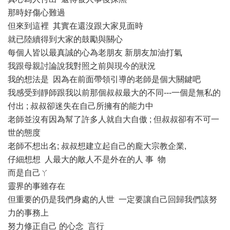
那時好傷心難過
但來到這裡 其實在還沒跟大家見面時
就已陸續得到大家的鼓勵與關心
每個人皆以最真誠的心為老朋友 新朋友加油打氣
我跟母親討論說我對照之前與現今的狀況
我的想法是 因為在前面帶領引導的老師是個大關鍵吧
我感受到靜師跟我以前那個叔叔最大的不同---一個是無私的
付出 ; 叔叔卻迷失在自己所擁有的能力中
老師並沒有因為幫了許多人就自大自傲 ; 但叔叔卻有不可一
世的態度
老師不想出名; 叔叔想建立起自己的龐大宗教企業,
仔細想想 人最大的敵人不是外在的人 事 物
而是自己ㄚ
靈界的事雖存在
但重要的仍是我們身處的人世 一定要讓自己回歸我們該努
力的事務上
努力修正自己 的心念 言行