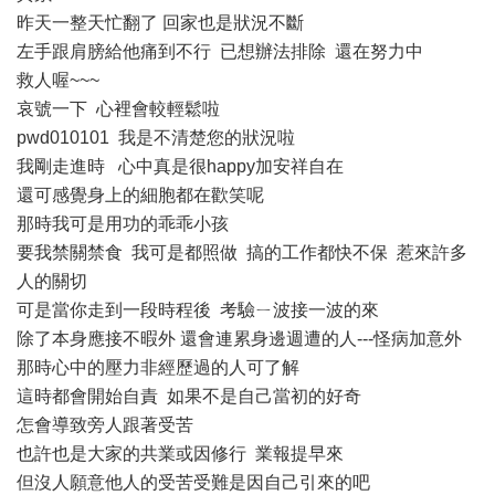
昨天一整天忙翻了 回家也是狀況不斷
左手跟肩膀給他痛到不行 已想辦法排除 還在努力中
救人喔~~~
哀號一下 心裡會較輕鬆啦
pwd010101 我是不清楚您的狀況啦
我剛走進時 心中真是很happy加安祥自在
還可感覺身上的細胞都在歡笑呢
那時我可是用功的乖乖小孩
要我禁關禁食 我可是都照做 搞的工作都快不保 惹來許多
人的關切
可是當你走到一段時程後 考驗ㄧ波接一波的來
除了本身應接不暇外 還會連累身邊週遭的人---怪病加意外
那時心中的壓力非經歷過的人可了解
這時都會開始自責 如果不是自己當初的好奇
怎會導致旁人跟著受苦
也許也是大家的共業或因修行 業報提早來
但沒人願意他人的受苦受難是因自己引來的吧