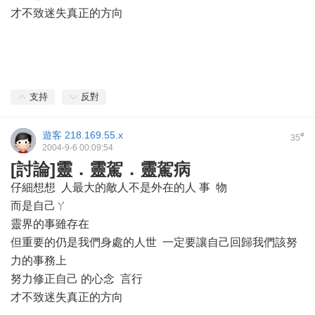
才不致迷失真正的方向
支持
反對
遊客
218.169.55.x
#
35
2004-9-6 00:09:54
[討論]靈．靈駕．靈駕病
仔細想想 人最大的敵人不是外在的人 事 物
而是自己ㄚ
靈界的事雖存在
但重要的仍是我們身處的人世 一定要讓自己回歸我們該努
力的事務上
努力修正自己 的心念 言行
才不致迷失真正的方向