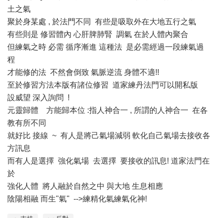
土之氣
聚於身某處 , 於法門不同 有些是吸取外在大地五行之氣
有些則是 修習體內 心肝脾肺腎 調氣 在於人體內聚合
但練氣之時 必需 循序漸進 這種法 是必需經過一段練氣過
程
才能修的法 不然會倒致 氣脈逆流 身體不適!!
至於修習方法本版有諸位修習 道家練丹法門可以開私版
設威望 深入詢問 !
元靈歸體 方能歸本位 :指人神合一 , 所謂的人神合一 在各
教有所不同
就好比 接線 ~ 有人是將己氣場減弱 軟化自己氣場去接收各
方訊息
而有人是選擇 強化氣場 去選擇 要接收的訊息! 道家法門在
於
強化人體 將人融於自然之中 與大地 生息相應
陰陽相融 而生"氣" -->練精化氣練氣化神!