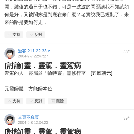
開，裝傻的過日子也不錯，可是一波波的問題讓我不知該如
何是好，又被問妳是到底在修什麼？老實說我已經亂了．未
來的路是要如何走，
支持
反對
遊客
211.22.33.x
#
38
2004-9-7 22:47:27
[討論]靈．靈駕．靈駕病
帶駕的人，靈屬於「輪轉靈」需修行至 [五氣朝元]
元靈歸體 方能歸本位
支持
反對
刪除
真頁不真頁
#
39
2004-9-8 12:34:23
[討論]靈．靈駕．靈駕病