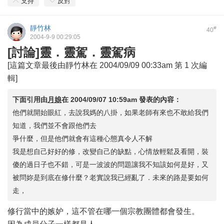
支持
反對
靜竹林
#
40
2004-9-9 00:29:05
[討論]靈．靈駕．靈駕病
[這篇文章最後由靜竹林在 2004/09/09 00:33am 第 1 次編
輯]
下面引用由
月娘
在
2004/09/07 10:59am
發表的內容：
他們就開始眼紅，去說我媽的八掛，如果老師有來也不敢給我們
知道，我們並不會跟他們去
爭什麼，但是他們就會有這種心態真令人不解
我是想自己好好的修，改變自己的缺點，心情放輕鬆及看開，裝
傻的過日子也不錯，可是一波波的問題讓我不知該如何是好，又
被問妳是到底在修什麼？老實說我已經亂了．未來的路是要如何
走，
修行當中的嫉妒，這不管在哪一個宗教團體都會發生。