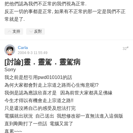
把他們認為我們不正常的我們視為正常.
反正一切的事都是正常, 如果有不正常的那一定是我們不正
常就是了.
支持
反對
Carla
#
32
2004-9-3 11:55:49
[討論]靈．靈駕．靈駕病
Sorry
我之前是想引用pwd010101的話
為何大家都會對走上宗道之路而心生悔意呢!?
我倒是認為應該欣喜才是 因為前世大家都具足佛緣
今生才得以有機會走上宗道之路!!
只是還沒將自己的感受及想法打完
電腦就出狀況 自己送出 我想修改卻一直無法進入這個版
直到剛剛打了一些話 電腦又當了
真累~~~