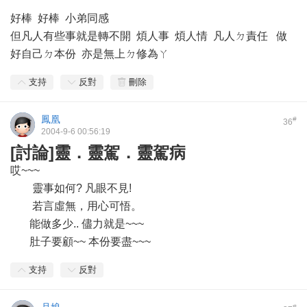
好棒 好棒 小弟同感
但凡人有些事就是轉不開 煩人事 煩人情 凡人ㄉ責任 做
好自己ㄉ本份 亦是無上ㄉ修為ㄚ
支持
反對
刪除
鳳凰
#
36
2004-9-6 00:56:19
[討論]靈．靈駕．靈駕病
哎~~~
靈事如何? 凡眼不見!
若言虛無，用心可悟。
能做多少.. 儘力就是~~~
肚子要顧~~ 本份要盡~~~
支持
反對
#