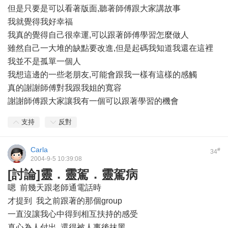
但是只要是可以看著版面,聽著師傅跟大家講故事
我就覺得我好幸福
我真的覺得自己很幸運,可以跟著師傅學習怎麼做人
雖然自己一大堆的缺點要改進,但是起碼我知道我還在這裡
我並不是孤單一個人
我想這邊的一些老朋友,可能會跟我一樣有這樣的感觸
真的謝謝師傅對我跟我姐的寬容
謝謝師傅跟大家讓我有一個可以跟著學習的機會
支持
反對
Carla
#
34
2004-9-5 10:39:08
[討論]靈．靈駕．靈駕病
嗯 前幾天跟老師通電話時
才提到 我之前跟著的那個group
一直沒讓我心中得到相互扶持的感受
真心為人付出 還得被人事後抹黑