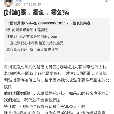
月娘
37
2004-9-7 10:59:35
[討論]靈．靈駕．靈駕病
下面引用由
Carla
在
2004/09/05 10:39am
發表的內容：
嗯 前幾天跟老師通電話時
才提到 我之前跟著的那個group
一直沒讓我心中得到相互扶持的感受
真心為人付出 還得被人事後抹黑
...
看到這篇文章真的是感同身受,我媽因別人有事帶他們去找
老師解決,一問就了解他是要修行，才會出現問題．老師就
開點指導他如何去修，後來因為我也被點化要修行且走的比
較快
他們就開始眼紅，去說我媽的八掛，如果老師有來也不敢給
我們知道，我們並不會跟他們去
爭什麼，但是他們就會有這種心態真令人不解
我是想自己好好的修，改變自己的缺點，心情放輕鬆及看