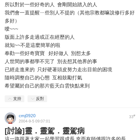
所以對於一些好奇的人 會剛開始踏入的人
我們會一直提醒ㄧ些別人不提的（其他宗教都嘛說修行多好
多好）
噯~~~
版面上許多走過或正在經歷的人
就知~~不是這麼簡單的啦
奉勸一些好奇寶寶 好好做人 別想太多
人世間的事都學不完了 別去想其他界的事
已經走進來的 只好硬著頭皮努力走出目前的困境
隨時調整自己的心態 互相鼓勵打氣
希望屬於自己的那片藍天白雲快點來到
支持
反對
cmj0920
#
33
2004-9-5 09:07:01
[討論]靈．靈駕．靈駕病
這一路跟著大家一起學習跟成長,幸而有師傅跟許多的長