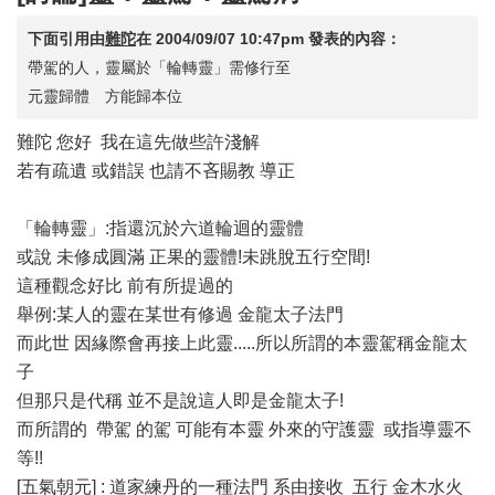
下面引用由
難陀
在
2004/09/07 10:47pm
發表的內容：
帶駕的人，靈屬於「輪轉靈」需修行至
元靈歸體 方能歸本位
難陀 您好 我在這先做些許淺解
若有疏遺 或錯誤 也請不吝賜教 導正
「輪轉靈」:指還沉於六道輪迴的靈體
或說 未修成圓滿 正果的靈體!未跳脫五行空間!
這種觀念好比 前有所提過的
舉例:某人的靈在某世有修過 金龍太子法門
而此世 因緣際會再接上此靈.....所以所謂的本靈駕稱金龍太
子
但那只是代稱 並不是說這人即是金龍太子!
而所謂的 帶駕 的駕 可能有本靈 外來的守護靈 或指導靈不
等!!
[五氣朝元] : 道家練丹的一種法門 系由接收 五行 金木水火