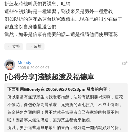
折蓮花時他叫我們要調息、吐納....
這些在初始時是一種學習，到後來又是另外一種意義
例如以折的蓮花為蓮台送冤親債主....現在已經很少在做了
都直接以自身能量送它們
當然，如果是信眾有需要的話....還是得請他們使用蓮花
支持
反對
Melody
#
36
2005-9-20 00:06:07
[心得分享]淺談超渡及福德庫
下面引用由
lonely
在
2005/09/20 06:23pm
發表的內容：
所以常常有無形眾生向我老婆抱怨，法船有破洞要補洞啊，蓮花
不像花，像包心菜高麗菜啦，元寶折的歪七扭八，不成比例啊，
黃金缺角之類的啊！再不然就是當事者自己在家燒的數量不夠
啦！因當事人無法溝通，無形眾生都會來抱怨。
所以，要折這些給無形眾生的東西，最好是一開始就好好的折，