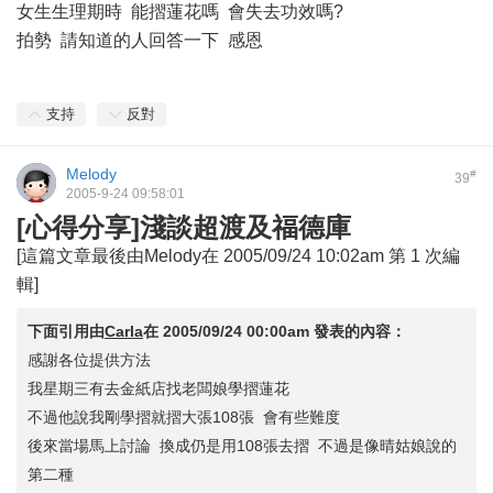
女生生理期時 能摺蓮花嗎 會失去功效嗎?
拍勢 請知道的人回答一下 感恩
支持
反對
Melody
#
39
2005-9-24 09:58:01
[心得分享]淺談超渡及福德庫
[這篇文章最後由Melody在 2005/09/24 10:02am 第 1 次編
輯]
下面引用由
Carla
在
2005/09/24 00:00am
發表的內容：
感謝各位提供方法
我星期三有去金紙店找老闆娘學摺蓮花
不過他說我剛學摺就摺大張108張 會有些難度
後來當場馬上討論 換成仍是用108張去摺 不過是像晴姑娘說的
第二種