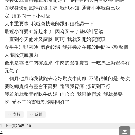
我後來就覺得那乾脆避開好了 免得有的人會有疙瘩 呵呵
在我身邊到底誰在做主喔 我也不知 通常小事我自己決
定 頂多問一下小可愛
大事重要事 我就會找老師跟師姐確認一下
最近小可愛都躲起來了 因為又來了些凶神惡煞
一直到今天他才又露臉 呵呵 我就又開始耍寶囉
女生生理期來時 氣會較弱 我好幾次在那段時間被K到整個
人虛脫無氣無力
後來是靠吃牛肉撐過來 牛肉的營養豐富 一吃馬上就覺得有
元氣了
上個月七月時我就跑去吃好幾次牛肉麵 不過很扯的是 每次
要吃總覺得有靈會不高興 還讓我胃痛 漲氣到不行
我乾脆就整天都吃牛肉湯 哈哈哈 我跟他們說 我就是要
吃 受不了的靈就乾脆離開好了
支持
反對
1 ..
上一頁
2
3
4
5
.. 10