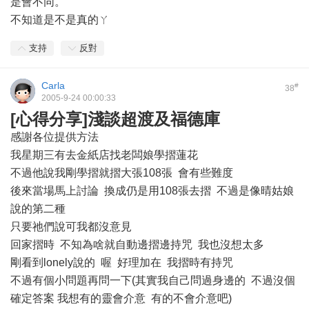
是會不同。
不知道是不是真的ㄚ
支持
反對
Carla
#
38
2005-9-24 00:00:33
[心得分享]淺談超渡及福德庫
感謝各位提供方法
我星期三有去金紙店找老闆娘學摺蓮花
不過他說我剛學摺就摺大張108張 會有些難度
後來當場馬上討論 換成仍是用108張去摺 不過是像晴姑娘
說的第二種
只要祂們說可我都沒意見
回家摺時 不知為啥就自動邊摺邊持咒 我也沒想太多
剛看到lonely說的 喔 好理加在 我摺時有持咒
不過有個小問題再問一下(其實我自己問過身邊的 不過沒個
確定答案 我想有的靈會介意 有的不會介意吧)