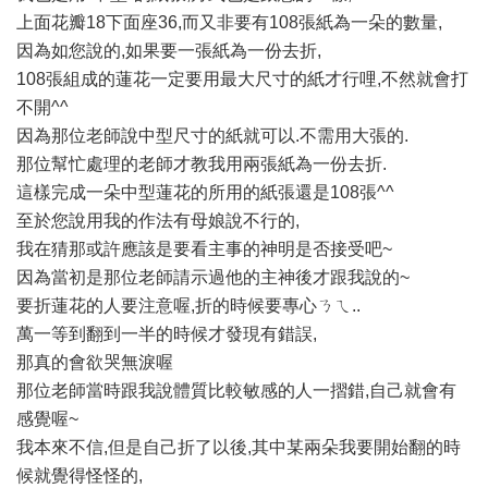
上面花瓣18下面座36,而又非要有108張紙為一朵的數量,
因為如您說的,如果要一張紙為一份去折,
108張組成的蓮花一定要用最大尺寸的紙才行哩,不然就會打
不開^^
因為那位老師說中型尺寸的紙就可以.不需用大張的.
那位幫忙處理的老師才教我用兩張紙為一份去折.
這樣完成一朵中型蓮花的所用的紙張還是108張^^
至於您說用我的作法有母娘說不行的,
我在猜那或許應該是要看主事的神明是否接受吧~
因為當初是那位老師請示過他的主神後才跟我說的~
要折蓮花的人要注意喔,折的時候要專心ㄋㄟ..
萬一等到翻到一半的時候才發現有錯誤,
那真的會欲哭無淚喔
那位老師當時跟我說體質比較敏感的人一摺錯,自己就會有
感覺喔~
我本來不信,但是自己折了以後,其中某兩朵我要開始翻的時
候就覺得怪怪的,