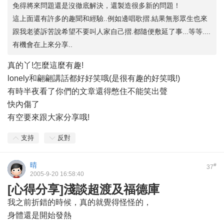
免得將來問題還是沒徹底解決，還製造很多新的問題！
這上面還有許多的趣聞和經驗..例如邊唱歌摺.結果無形眾生也來
跟我老婆訴苦說希望不要叫人家自己摺.都隨便敷延了事...等等....
有機會在上來分享..
真的丫!怎麼這麼有趣!
lonely和翩翩講話都好好笑哦(是很有趣的好笑哦!)
有時半夜看了你們的文章還得憋住不能笑出聲
快內傷了
有空要來跟大家分享哦!
支持
反對
晴
#
37
2005-9-20 16:58:40
[心得分享]淺談超渡及福德庫
我之前折錯的時候，真的就覺得怪怪的，
身體還是開始發熱