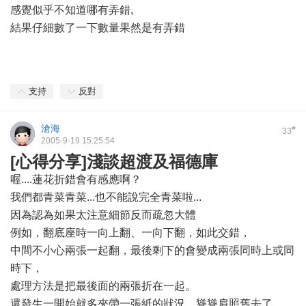
感覺似乎不知道哪有弄錯,
結果仔細數了一下數量果然是有弄錯
支持
反對
滄海
#
33
2005-9-19 15:25:54
[心得分享]淺談超渡及福德庫
喔....蓮花折錯會有感應啊？
我們都青菜青菜...也不能說完全青菜啦...
因為認為如果太注意細節反而疏忽大體
例如，翻底座時一向上翻、一向下翻，如此交錯，
中間不小心兩張一起翻，最後剩下的會變成兩張同時上或同
時下，
處理方法是把最後面的兩張折在一起。
還發生一開始就多夾帶一張紙的狀況，聳聳肩照舊去了