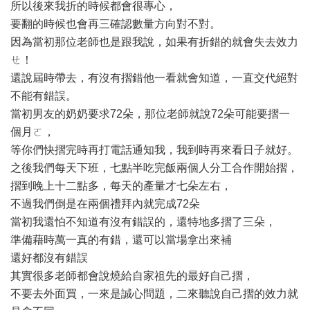
所以後來我折的時候都會很專心，
要翻的時候也會再三確認數量方向對不對。
因為當初那位老師也是跟我說，如果有折錯的就會失去效力
ㄝ！
還說屆時帶去，有沒有摺錯他一看就會知道，一直交代絕對
不能有錯誤。
當初男友的奶奶要求72朵，那位老師就說72朵可能要摺一
個月ㄛ，
等你們快摺完時再打電話通知我，我到時再來看日子就好。
之後我們每天下班，七點半吃完飯兩個人分工合作開始摺，
摺到晚上十二點多，每天的產量才七朵左右，
不過我們倒是在兩個禮拜內就完成72朵
當初我還怕不知道有沒有錯誤的，還特地多摺了三朵，
準備藉時萬一真的有錯，還可以當場拿出來補
還好都沒有錯誤
其實很多老師都會說燒給自家祖先的最好自己摺，
不要去外面買，一來是誠心問題，二來聽說自己摺的效力就