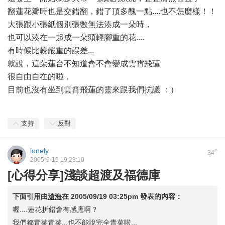
翻蓮花瓣時也是交錯翻，錯了頂多醜一點....也不怎麼樣！！
大張跟小張紙個別張數無法湊成一朵時，
也可以湊在一起成一朵頭輕腳重的花....
有時候比較嚴重的誤差...
就說，這朵蓮台不知道會不會變成雲霄飛蓮
很自由自在的啦，
目前也沒有坐到雲霄飛蓮的靈來跟我們抗議 ：）
支持
反對
lonely
#
34
2005-9-19 19:23:10
[心得分享]淺談超渡及福德庫
下面引用由
滄海
在
2005/09/19 03:25pm
發表的內容：
喔....蓮花折錯會有感應啊？
我們都青菜青菜...也不能說完全青菜啦...