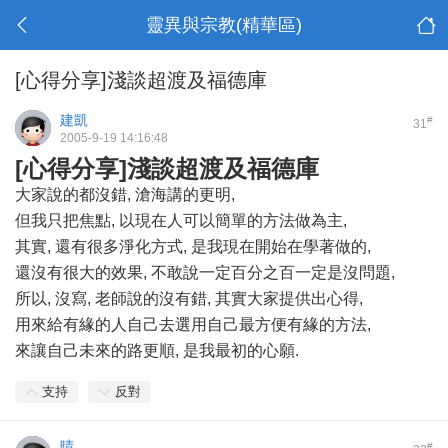
靈異與宗教(精華區)
[心得分享]淺談超渡及福德庫
建凱
#
31
2005-9-19 14:16:48
[心得分享]淺談超渡及福德庫
大家說的都沒錯, 滄海講的更明,
但我只把焦點, 以現在人可以簡單的方法做為主,
其實, 還有很多淨化方式, 是我現在開始在學著做的,
還沒有很大的效果, 不敢說一定百分之百一定是沒問題,
所以, 沒寫, 老師說的沒有錯, 其實大家提供出心得,
用來給有緣的人自己去選用自己最方便有緣的方法,
來讓自己未來的路更順, 是我最初的心願.
支持
反對
晴
#