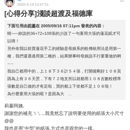
32
2005-9-19 14:47:51
[心得分享]淺談超渡及福德庫
下面引用由
莉蓁
在
2005/09/16 07:11pm
發表的內容：
晴~~~妳說的36+72=108張的少說了一句要用大張的蓮花紙才可
以唷！
另外依我以前賣蓮花手工的經驗是母娘系的較傳統用法是用第一
種，我們還遇過用第二種的，結果辦事時母娘說不行要重做的咧
∼∼
我自己都用中的，上１８下３６計５４張，打開後剛好１０８頁
因為上有３６天罡，下有７２地支所以就都用１０８吉數較標準
張數是自己做的才有足啦，買的都上下坐都不足１０８啦！
為什麼要用大張的呢？是因為大 ...
莉蓁阿姨,
謝謝您的補充ㄋㄟ...我竟然忘了說明要使用的紙張大小尺寸
@@
我也是用"中型"的紙張,方式也是跟您的一樣,