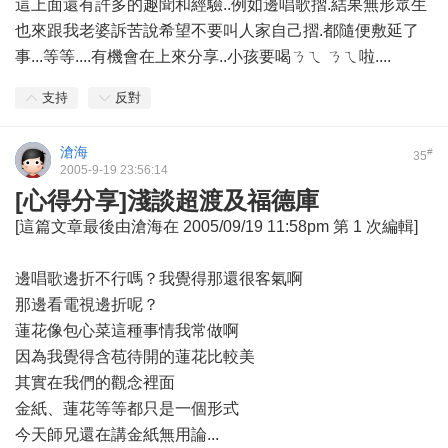
這上面還有許多的趣聞和經驗..例如邊唱歌摺.結果無形眾生
也來跟我老婆訴苦說希望不要叫人家自己摺.都隨便敷延了
事...等等....有機會在上來分享..小孩要喝ㄋㄟ ㄋㄟ啦....
支持
反對
滄海
#
35
2005-9-19 23:56:14
[心得分享]淺談超渡及福德庫
[這篇文章最後由滄海在 2005/09/19 11:58pm 第 1 次編輯]
邊唱歌邊折不行嗎？我覺得那還很客氣啊
那邊看電視邊折呢？
蓮花像包心菜這種事情我常做啊
因為我覺得含苞待開的蓮花比較美
其實在我們的觀念裡面
金紙、蓮花等等都只是一個形式
今天師兄還在講金紙無用論...