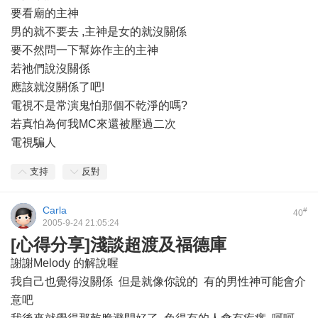
要看廟的主神
男的就不要去 ,主神是女的就沒關係
要不然問一下幫妳作主的主神
若祂們說沒關係
應該就沒關係了吧!
電視不是常演鬼怕那個不乾淨的嗎?
若真怕為何我MC來還被壓過二次
電視騙人
支持
反對
Carla
#
40
2005-9-24 21:05:24
[心得分享]淺談超渡及福德庫
謝謝Melody 的解說喔
我自己也覺得沒關係 但是就像你說的 有的男性神可能會介
意吧