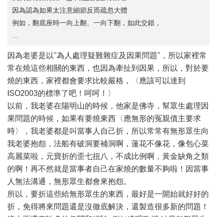
因為認為如果太注意細節反而疏忽大體
例如，翻底座時一向上翻、一向下翻，如此交錯，
...
因為老婆是以"為人處理疑難雜症及因果問題"，所以家裡常
常在燒這些相關的東西，也因為牽扯到因果，所以，對於要
燒的東西，家裡都會要求比較嚴格，〈應該可以達到
ISO2003的標準了吧！呵呵！〉
以前，我老婆在陽明山的時候，他家是佛寺，幫眾生處理因
果問題的時候，如果有要燒東西〈應無形的冤親債主要求
時〉，我老婆都是叫當事人自己折，所以常常有無形眾生向
我老婆抱怨，法船有破洞要補洞啊，蓮花不像花，像包心菜
高麗菜啦，元寶折的歪七扭八，不成比例啊，黃金缺角之類
的啊！再不然就是當事者自己在家燒的數量不夠啦！因當事
人無法溝通，無形眾生都會來抱怨。
所以，要折這些給無形眾生的東西，最好是一開始就好好的
折，免得將來問題還是沒徹底解決，還製造很多新的問題！