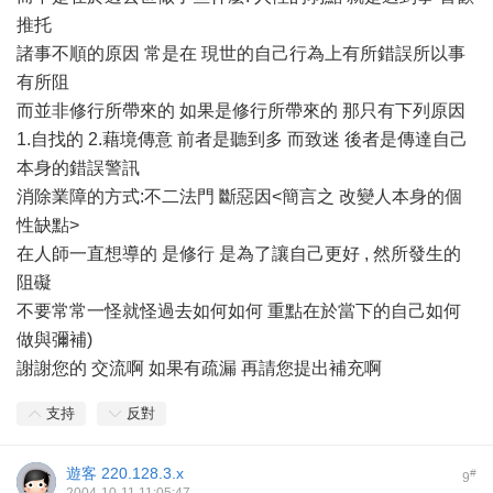
推托
諸事不順的原因 常是在 現世的自己行為上有所錯誤所以事
有所阻
而並非修行所帶來的 如果是修行所帶來的 那只有下列原因
1.自找的 2.藉境傳意 前者是聽到多 而致迷 後者是傳達自己
本身的錯誤警訊
消除業障的方式:不二法門 斷惡因<簡言之 改變人本身的個
性缺點>
在人師一直想導的 是修行 是為了讓自己更好 , 然所發生的
阻礙
不要常常一怪就怪過去如何如何 重點在於當下的自己如何
做與彌補)
謝謝您的 交流啊 如果有疏漏 再請您提出補充啊
支持
反對
遊客
220.128.3.x
#
9