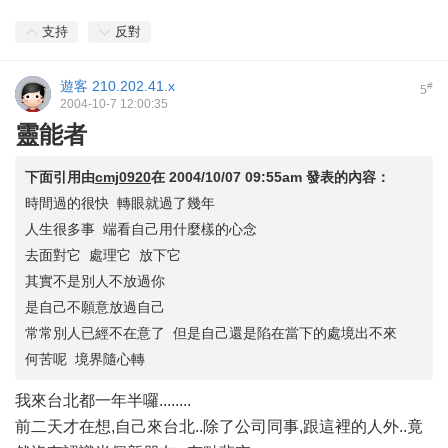
支持
反對
遊客
210.202.41.x
#
5
2004-10-7 12:00:35
靈能者
下面引用由
cmj0920
在
2004/10/07 09:55am
發表的內容：
時間過的很快 轉眼就過了幾年
人生很多事 端看自己用什麼樣的心念
去面對它 處理它 放下它
其實不是別人不放過你
是自己不願意放過自己
常常別人已經不在意了 但是自己還是陷在當下的處境出不來
何苦呢 境界隨心轉
我來台北都一年半囉........
前二天才在想,自己來台北..除了公司同事,跟這裡的人外..竟