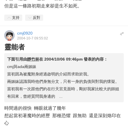
但是這一條路初期走來卻是生不如死。
支持
反對
cmj0920
#
4
2004-10-7 09:55:02
靈能者
下面引用由
靜竹林
在
2004/10/06 09:46pm
發表的內容：
cmj與ada兩姊妹
當初因為被魔附身經過啟明的介紹而求助於我。
兩姊妹認識我時他們身無分文，只有一身的負債與對我的懷疑。
當初我有一次跟他們約在行天宮見面時，剛好我家比較大的師姐
有回來，曾經質問我身邊的 ...
時間過的很快 轉眼就過了幾年
想起當初著魔時的經歷 那種恐懼 跟無助 還是深刻烙印在
心