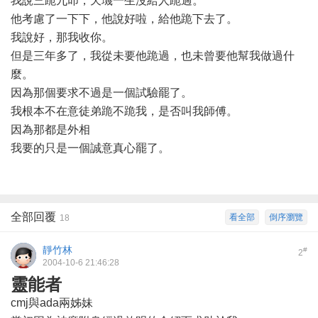
我說三跪九叩，天璣一生沒給人跪過。
他考慮了一下下，他說好啦，給他跪下去了。
我說好，那我收你。
但是三年多了，我從未要他跪過，也未曾要他幫我做過什
麼。
因為那個要求不過是一個試驗罷了。
我根本不在意徒弟跪不跪我，是否叫我師傅。
因為那都是外相
我要的只是一個誠意真心罷了。
全部回覆
看全部
倒序瀏覽
18
靜竹林
#
2
2004-10-6 21:46:28
靈能者
cmj與ada兩姊妹