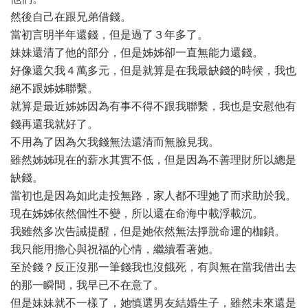
然後自己在跟兄弟借錢。
當初言明半年還錢，但是過了３年多了。
妹妹還清了他的部分，但是姊姊卻一直無能力還錢。
好像還欠我４萬多元，但是就算是在我最缺錢的時候，我也
絕不跟姊姊聯繫。
就算是最近姊姊因為有事不得不跟我聯繫，我也是安慰他有
錢再還我就好了。
不用為了因為欠我錢無法還清而無臉見我。
雖然姊姊現在的薪水其實不低，但是因為不善理財所以總是
缺錢。
當初也是因為如此走投無路，家人都不理她了而求助於我。
現在姊姊依然個性不變，所以還在命海中載浮載沉。
我雖然多次告誡提醒，但是她依然無法掙脫命運的枷鎖。
我只能用擔心與祝福的心情，繼續看著她。
至於錢？反正沒那一筆錢我也沒餓死，有與無在當我借出去
的那一瞬間，我早已不在意了。
但是妹妹就不一樣了，她慎選男友結婚生子，雖然未來還是