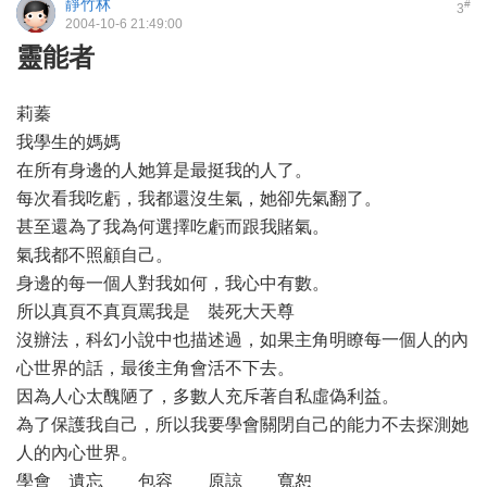
靜竹林
#
3
2004-10-6 21:49:00
靈能者
莉蓁
我學生的媽媽
在所有身邊的人她算是最挺我的人了。
每次看我吃虧，我都還沒生氣，她卻先氣翻了。
甚至還為了我為何選擇吃虧而跟我賭氣。
氣我都不照顧自己。
身邊的每一個人對我如何，我心中有數。
所以真頁不真頁罵我是 裝死大天尊
沒辦法，科幻小說中也描述過，如果主角明瞭每一個人的內
心世界的話，最後主角會活不下去。
因為人心太醜陋了，多數人充斥著自私虛偽利益。
為了保護我自己，所以我要學會關閉自己的能力不去探測她
人的內心世界。
學會 遺忘 包容 原諒 寬恕