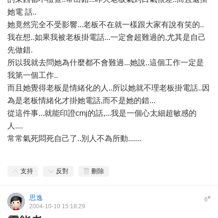
她電 話..
她竟然完全不受影響...老板不在就一樣跟大家有說有笑的..
我在想..如果我被老板掛電話...一定會超難過的,尤其是自己
先做錯.
所以我就去問她為什麼都不會難過...她說..這個工作一定是
我第一個工作..
而且她覺得老板是情緒化的人..所以她就不理老板掛電話..因
為是老板情緒化才掛她電話,而不是她的錯...
從這件事...就能印證cmj的話,...我是一個心太細超敏感的
人....
常常氣死悶死自己了..別人不為所動.......
支持
反對
刪除
思逸
#
6
2004-10-10 15:18:29