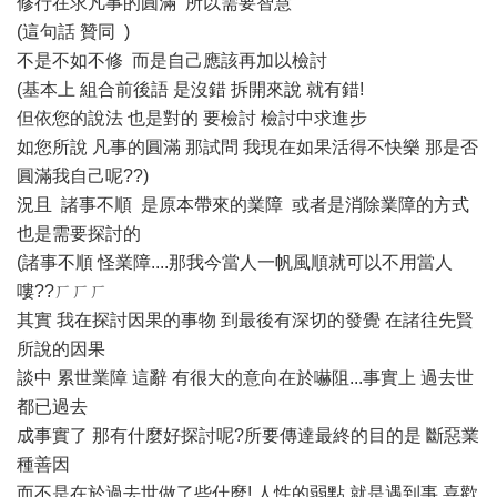
修行在求凡事的圓滿 所以需要智慧
(這句話 贊同
)
不是不如不修 而是自己應該再加以檢討
(基本上 組合前後語 是沒錯 拆開來說 就有錯!
但依您的說法 也是對的 要檢討 檢討中求進步
如您所說 凡事的圓滿 那試問 我現在如果活得不快樂 那是否
圓滿我自己呢??)
況且 諸事不順 是原本帶來的業障 或者是消除業障的方式
也是需要探討的
(諸事不順 怪業障....那我今當人一帆風順就可以不用當人
嘍??ㄏㄏㄏ
其實 我在探討因果的事物 到最後有深切的發覺 在諸往先賢
所說的因果
談中 累世業障 這辭 有很大的意向在於嚇阻...事實上 過去世
都已過去
成事實了 那有什麼好探討呢?所要傳達最終的目的是 斷惡業
種善因
而不是在於過去世做了些什麼! 人性的弱點 就是遇到事 喜歡