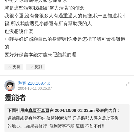
不努力你還期待人家怎樣幫你"
就是這些話幫我繼續"努力活著"的信念
我很幸運,沒有像很多人有過重過大的負擔,我一直知道我幸
福,所以我能遇見小靜還有所有幫助我的人
也沒想說什麼
小靜要好好照顧自己的身體喔!你要是怎樣了我可會很難過
的
要好好保留本錢才能來照顧我們喔
支持
反對
遊客
218.169.4.x
#
7
2004-10-11 00:25:37
靈能者
下面引用由
真頁不真頁
在
2004/10/08 01:33am
發表的內容：
道德觀或是身體不好 修習神通法門 只是將那人導入萬劫不復
的地步.....如果要修行 修到諸事不順 這樣 不如不修!!