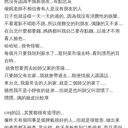
然沒有認識半個新朋友...有點悲哀
催眠老師不相信會有人是沒有朋友的人
日子也就這樣一天一天的過的...因為我沒有消費性的娛樂..
不看電影不唱歌不跳..所以很難交的到朋友..偶賺的又不多....
在台北什麼都要錢..媽媽都叫我自己要存點錢...以後才不用
看人臉色...
哈哈哈...很奇怪喔...
每個月只要我領到薪水了...逛到菜市場去時..看到漂亮的百
合時..
就會想要買去給師父家的菩薩....
只要師父有在家...我就會帶過去....順便找個人講講話..
來台北..我最常去的人的家..就是二個師父的家了.....
雖然我不是小靜收的徒弟....但就是也叫師父叫習慣了...
嘿嘿...偶的臉皮比較厚
cmj的話...其實都很有道理的...
像昨天有個同事是個脾氣很好的人...但就是很散形..做出來
的東西都不檢查..常出錯...昨天老板氣到口氣很差..而且還掛