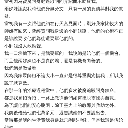
當初因為被魔附身經過啟明的介紹而求助於我。
兩姊妹認識我時他們身無分文，只有一身的負債與對我的懷
疑。
當初我有一次跟他們約在行天宮見面時，剛好我家比較大的
師姐有回來，曾經質問我身邊的小師姐說，他們的心術不正
是誰說要收他們為徒還要幫他們的。
小師姐沒人敢應聲。
我一口承擔下來，是我要幫的，我說總是給他們一個機會。
而且他兩姊妹也不是真的壞，還是有機會向善的。
我們總是做做看
因為我家眾師姐不論大小一直都是很尊重與疼惜我，所以我
說了就算數。
在那一年的治療過程當中，他們多次被魔追殺附身鎖命。
都是我見招拆招，一路上教導他們如何擺脫靈擾與自救。
為了讓他們能安心脫困，除了靈力上的教導與救助之外。
我前後借給他們七萬多元，還告誡他們不要說出去。
當時那是我的生活費我身邊就只剩那些錢，但是我還是借給
他們。