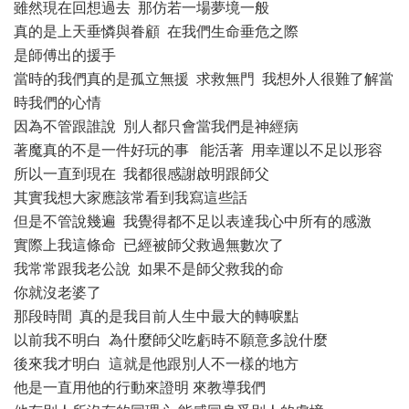
雖然現在回想過去 那仿若一場夢境一般
真的是上天垂憐與眷顧 在我們生命垂危之際
是師傅出的援手
當時的我們真的是孤立無援 求救無門 我想外人很難了解當
時我們的心情
因為不管跟誰說 別人都只會當我們是神經病
著魔真的不是一件好玩的事 能活著 用幸運以不足以形容
所以一直到現在 我都很感謝啟明跟師父
其實我想大家應該常看到我寫這些話
但是不管說幾遍 我覺得都不足以表達我心中所有的感激
實際上我這條命 已經被師父救過無數次了
我常常跟我老公說 如果不是師父救我的命
你就沒老婆了
那段時間 真的是我目前人生中最大的轉唳點
以前我不明白 為什麼師父吃虧時不願意多說什麼
後來我才明白 這就是他跟別人不一樣的地方
他是一直用他的行動來證明 來教導我們