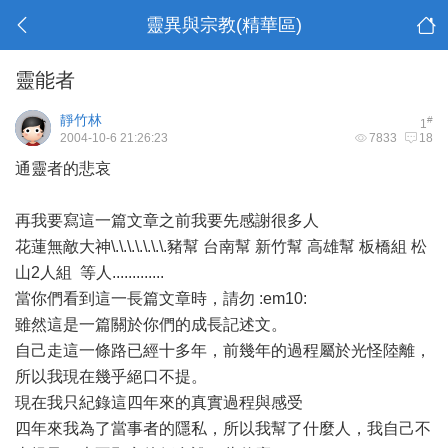
靈異與宗教(精華區)
靈能者
靜竹林
#
1
2004-10-6 21:26:23
7833
18
通靈者的悲哀
再我要寫這一篇文章之前我要先感謝很多人
花蓮無敵大神\.\.\.\.\.\.\.豬幫 台南幫 新竹幫 高雄幫 板橋組 松
山2人組 等人.............
當你們看到這一長篇文章時，請勿 :em10:
雖然這是一篇關於你們的成長記述文。
自己走這一條路已經十多年，前幾年的過程屬於光怪陸離，
所以我現在幾乎絕口不提。
現在我只紀錄這四年來的真實過程與感受
四年來我為了當事者的隱私，所以我幫了什麼人，我自己不