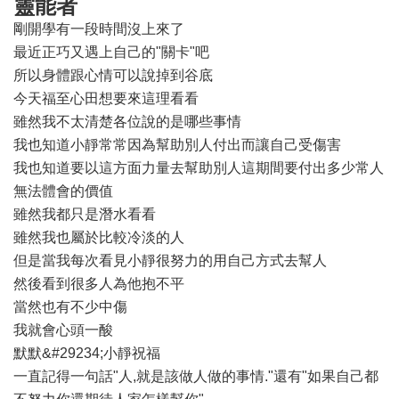
靈能者
剛開學有一段時間沒上來了
最近正巧又遇上自己的"關卡"吧
所以身體跟心情可以說掉到谷底
今天福至心田想要來這理看看
雖然我不太清楚各位說的是哪些事情
我也知道小靜常常因為幫助別人付出而讓自己受傷害
我也知道要以這方面力量去幫助別人這期間要付出多少常人
無法體會的價值
雖然我都只是潛水看看
雖然我也屬於比較冷淡的人
但是當我每次看見小靜很努力的用自己方式去幫人
然後看到很多人為他抱不平
當然也有不少中傷
我就會心頭一酸
默默&#29234;小靜祝福
一直記得一句話"人,就是該做人做的事情."還有"如果自己都