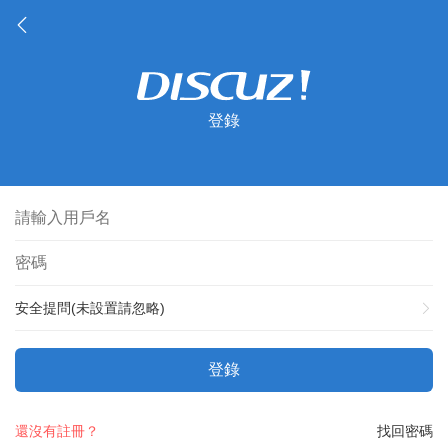
登錄
安全提問(未設置請忽略)
登錄
還沒有註冊？
找回密碼