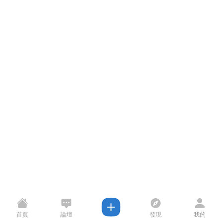
首頁
論壇
發現
我的