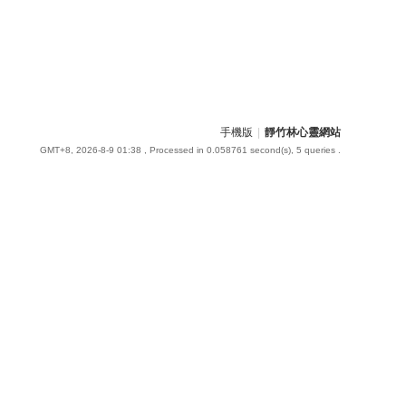
手機版
|
靜竹林心靈網站
GMT+8, 2026-8-9 01:38
, Processed in 0.058761 second(s), 5 queries .