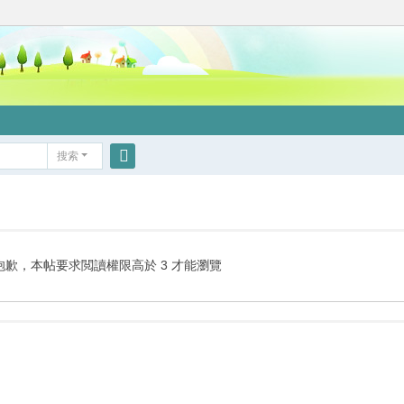
搜索
搜
索
抱歉，本帖要求閲讀權限高於 3 才能瀏覽