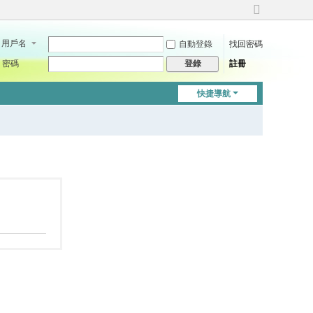
切
換
用戶名
自動登錄
找回密碼
到
寬
密碼
註冊
登錄
版
快捷導航