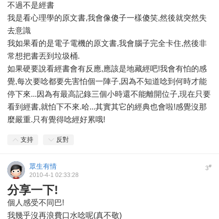
不過不是經書
我是看心理學的原文書,我會像傻子一樣傻笑,然後就突然失
去意識
我如果看的是電子電機的原文書,我會腦子完全卡住,然後非
常想把書丟到垃圾桶.
如果硬要說看經書會有反應,應該是地藏經吧!我會有怕的感
覺,每次要唸都要先害怕個一陣子,因為不知道唸到何時才能
停下來...因為有最高記錄三個小時還不能離開位子,現在只要
看到經書,就怕下不來.哈...其實其它的經典也會啦!感覺沒那
麼嚴重.只有覺得唸經好累哦!
支持
反對
眾生有情
#
3
2010-4-1 02:33:28
分享一下!
個人感受不同巴!
我幾乎沒再浪費口水唸呢(真不敬)