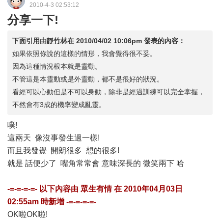
2010-4-3 02:53:12
分享一下!
下面引用由
靜竹林
在
2010/04/02 10:06pm
發表的內容：
如果依照你說的這樣的情形，我會覺得很不妥。
因為這種情況根本就是靈動。
不管這是本靈動或是外靈動，都不是很好的狀況。
看經可以心動但是不可以身動，除非是經過訓練可以完全掌握，
不然會有3成的機率變成亂靈。
噗!
這兩天 像沒事發生過一樣!
而且我發覺 開朗很多 想的很多!
就是 話便少了 嘴角常常會 意味深長的 微笑兩下 哈
-=-=-=-=- 以下內容由
眾生有情
在
2010年04月03日
02:55am
時新增 -=-=-=-=-
OK啦OK啦!