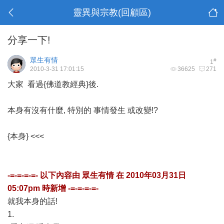
靈異與宗教(回顧區)
分享一下!
眾生有情
#
1
2010-3-31 17:01:15
36625
271
大家 看過{佛道教經典}後.
本身有沒有什麼, 特別的 事情發生 或改變!?
{本身} <<<
-=-=-=-=- 以下內容由
眾生有情
在
2010年03月31日
05:07pm
時新增 -=-=-=-=-
就我本身的話!
1.