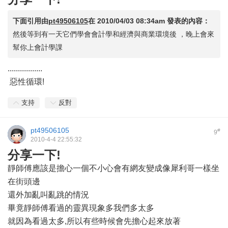
下面引用由
pt49506105
在
2010/04/03 08:34am
發表的內容：
然後等到有一天它們學會會計學和經濟與商業環境後 ，晚上會來
幫你上會計學課
.................
惡性循環!
支持
反對
pt49506105
#
9
2010-4-4 22:55:32
分享一下!
靜師傅應該是擔心一個不小心會有網友變成像犀利哥一樣坐
在街頭邊
還外加亂叫亂跳的情況
畢竟靜師傅看過的靈異現象多我們多太多
就因為看過太多,所以有些時候會先擔心起來放著