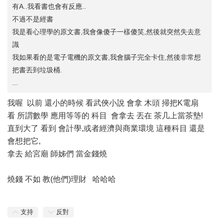
有A..我看書也會有反應..
不過不是經書
我是看心理學的原文書,我會像傻子一樣傻笑,然後就突然失去意
識
我如果看的是電子電機的原文書,我會腦子完全卡住,然後非常想
把書丟到垃圾桶.
...
我喔 以前 還小的時候 看武俠小說 會拿 木頭 掃把K電扇
看 所謂數學 應用等等的 科目 會拿去 丟在 茶几上當茶墊!
直到大了 看到 會計學,或者經濟與商業環境 這種科目 還是
會想把它,
拿去 給宮廟 師姊們 當金錢燒
燒錢 不如 教(他們)理財 哈哈哈
支持
反對