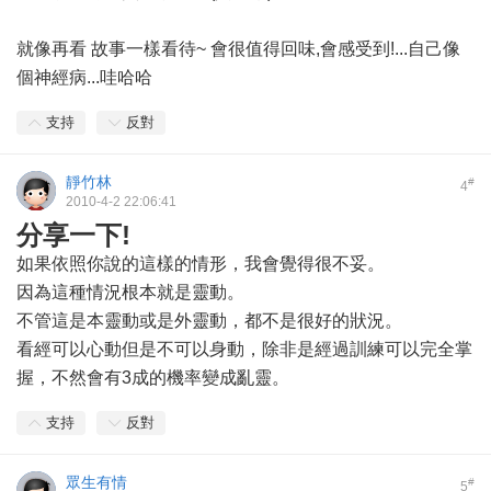
就像再看 故事一樣看待~ 會很值得回味,會感受到!...自己像
個神經病...哇哈哈
支持
反對
靜竹林
#
4
2010-4-2 22:06:41
分享一下!
如果依照你說的這樣的情形，我會覺得很不妥。
因為這種情況根本就是靈動。
不管這是本靈動或是外靈動，都不是很好的狀況。
看經可以心動但是不可以身動，除非是經過訓練可以完全掌
握，不然會有3成的機率變成亂靈。
支持
反對
眾生有情
#
5