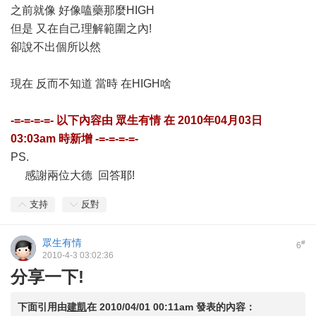
之前就像 好像嗑藥那麼HIGH
但是 又在自己理解範圍之內!
卻說不出個所以然
現在 反而不知道 當時 在HIGH啥
-=-=-=-=- 以下內容由
眾生有情
在
2010年04月03日
03:03am
時新增 -=-=-=-=-
PS.
感謝兩位大德 回答耶!
支持
反對
眾生有情
#
6
2010-4-3 03:02:36
分享一下!
下面引用由
建凱
在
2010/04/01 00:11am
發表的內容：