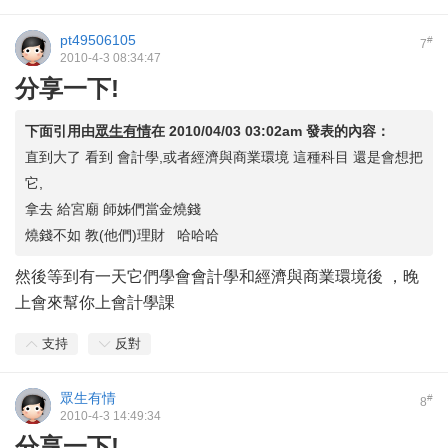
pt49506105
#
7
2010-4-3 08:34:47
分享一下!
下面引用由
眾生有情
在
2010/04/03 03:02am
發表的內容：
直到大了 看到 會計學,或者經濟與商業環境 這種科目 還是會想把
它,
拿去 給宮廟 師姊們當金燒錢
燒錢不如 教(他們)理財 哈哈哈
然後等到有一天它們學會會計學和經濟與商業環境後 ，晚
上會來幫你上會計學課
支持
反對
眾生有情
#
8
2010-4-3 14:49:34
分享一下!