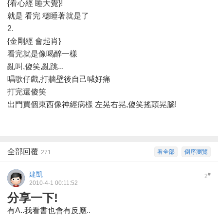
{看心經 睡大覺}!
就是 看完 穩睡著就是了
2.
{金剛經 會起肖}
看完就是像喝醉一樣
亂叫,傻笑,亂跳...
唱歌仔戲,打牆壁後自己喊好痛
打完還傻笑
出門買個東西像神經病樣 左晃右晃,傻笑搖頭晃腦!
全部回覆
看全部
倒序瀏覽
271
建凱
#
2
2010-4-1 00:11:52
分享一下!
有A..我看書也會有反應..