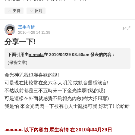
支持
反對
眾生有情
#
143
2010-4-29 14:11:39
分享一下!
下面引用由
nirmala
在
2010/04/29 08:50am
發表的內容：
(保密文章)
金光神咒我也滿喜歡的說!
可是現在比較常在念六字大明咒 或觀音靈感箴言!
不然以前都是三不五時來一下金光燦爛!(熟的呢)
可是這樣在外面就感覺不夠韜光內斂(樹大招風耶)
我是怕 來金光閃閃一下被有心人士亂搞可就 好玩了! 哈哈哈
-=-=-=-=- 以下內容由
眾生有情
在
2010年04月29日