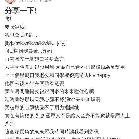
2010-4-29 21:59:25
分享一下!
噗!
要唸經哦!
我也會...就是...
[fly]念經念經念經念經....[/fly]
呵...這個我最會...真的
再來是安土地靜口意身真言
六字大明咒則很少用到,因為自己會不自覺歸類為反擊用
上上個星期日我老公和同學聚餐完還去ktv happy
他回來後人坐在客聽看電視
我在房間睡覺就被跟回來的東東壓住心臟
哇咧剛好那幾天我心臟不舒服mc來外加腹瀉
我被壓的心臟快受不了用力推開牠
實在有夠狠的,別的靈壓人不是讓人全身不能動就是壓人上
八卦
這個頭長角的東東壓我時同時讓我看到影像