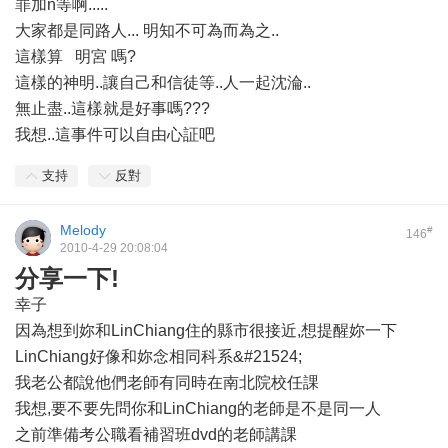
罪加n等啊.....
大家都是同路人... 明知不可為而為之..
這樣算 明宮 嗎?
這樣的神明..讓自己和信徒等..人一起沈淪..
無止盡..這樣就是好事嗎???
我想..這事件可以自由心証吧
支持
反對
Melody
#
146
2010-4-29 20:08:04
分享一下!
幸子
因為想到妳和LinChiang住的縣市很接近,想提醒妳一下
LinChiang好像和妳念相同科系&#21524;
我老公都說他們老師有同時在南北院校任課
我想,要不要先問你和LinChiang的老師是不是同一人
之前準備考公職看補習班dvd的老師講課