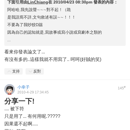
下面引用由
LinChiang
在
2010/04/23 08:30pm
發表的內容：
阿哈哈,我先說聲∼∼∼對不起！（跪
是我語焉不詳,文句敘述有誤∼∼！！！
不要為了我吵狡D踹
因為自己的認知就是,寫故事或寫小說或寫劇本之類的
...
看來你發表論文了...
有沒有多的..這樣我就不用寫了.. 呵呵(好賊的笑)
支持
反對
小幸子
#
145
2010-4-29 17:34:45
分享一下!
.... 被下符
只是用了... 有何用呢.?????
因果還不起啊.....