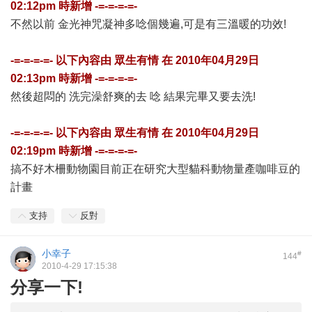
02:12pm
時新增 -=-=-=-=-
不然以前 金光神咒凝神多唸個幾遍,可是有三溫暖的功效!
-=-=-=-=- 以下內容由
眾生有情
在
2010年04月29日
02:13pm
時新增 -=-=-=-=-
然後超悶的 洗完澡舒爽的去 唸 結果完畢又要去洗!
-=-=-=-=- 以下內容由
眾生有情
在
2010年04月29日
02:19pm
時新增 -=-=-=-=-
搞不好木柵動物園目前正在研究大型貓科動物量產咖啡豆的
計畫
支持
反對
小幸子
#
144
2010-4-29 17:15:38
分享一下!