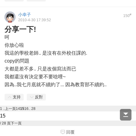
小幸子
#
150
2010-4-30 17:39:52
分享一下!
呵
你放心啦
我這的學校老師.. 是沒有在外校任課的.
copy的問題
大都是差不多.. 只是改個寫法而已
我都還沒有決定要不要唸哩~
因為..我七月底就不續約了... 因為教育部不續約..
支持
反對
1 ..
上一頁
14
15
16
.. 28
/ 28 頁
下一頁
回覆