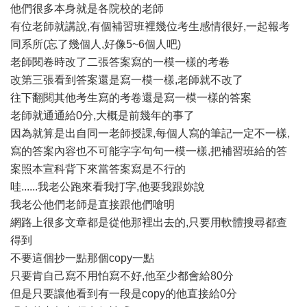
他們很多本身就是各院校的老師
有位老師就講說,有個補習班裡幾位考生感情很好,一起報考
同系所(忘了幾個人,好像5~6個人吧)
老師閱卷時改了二張答案寫的一模一樣的考卷
改第三張看到答案還是寫一模一樣,老師就不改了
往下翻閱其他考生寫的考卷還是寫一模一樣的答案
老師就通通給0分,大概是前幾年的事了
因為就算是出自同一老師授課,每個人寫的筆記一定不一樣,
寫的答案內容也不可能字字句句一模一樣,把補習班給的答
案照本宣科背下來當答案寫是不行的
哇......我老公跑來看我打字,他要我跟妳說
我老公他們老師是直接跟他們嗆明
網路上很多文章都是從他那裡出去的,只要用軟體搜尋都查
得到
不要這個抄一點那個copy一點
只要肯自己寫不用怕寫不好,他至少都會給80分
但是只要讓他看到有一段是copy的他直接給0分