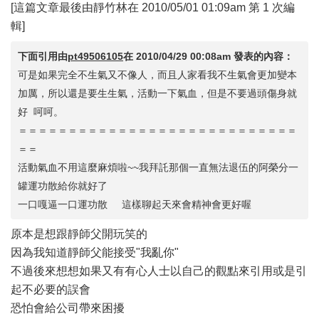
[這篇文章最後由靜竹林在 2010/05/01 01:09am 第 1 次編
輯]
下面引用由
pt49506105
在
2010/04/29 00:08am
發表的內容：
可是如果完全不生氣又不像人，而且人家看我不生氣會更加變本
加厲，所以還是要生生氣，活動一下氣血，但是不要過頭傷身就
好 呵呵。
＝＝＝＝＝＝＝＝＝＝＝＝＝＝＝＝＝＝＝＝＝＝＝＝＝＝＝＝
＝＝
活動氣血不用這麼麻煩啦~~我拜託那個一直無法退伍的阿榮分一
罐運功散給你就好了
一口嘎逼一口運功散 這樣聊起天來會精神會更好喔
原本是想跟靜師父開玩笑的
因為我知道靜師父能接受"我亂你"
不過後來想想如果又有有心人士以自己的觀點來引用或是引
起不必要的誤會
恐怕會給公司帶來困擾