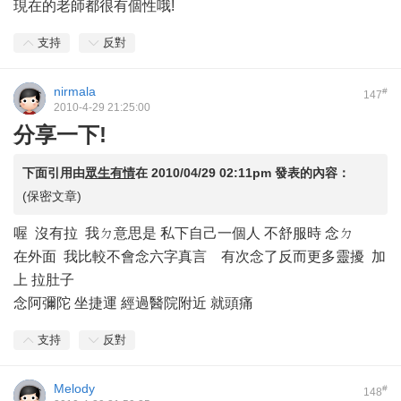
現在的老師都很有個性哦!
支持
反對
nirmala
#
147
2010-4-29 21:25:00
分享一下!
下面引用由
眾生有情
在
2010/04/29 02:11pm
發表的內容：
(保密文章)
喔 沒有拉 我ㄉ意思是 私下自己一個人 不舒服時 念ㄉ
在外面 我比較不會念六字真言 有次念了反而更多靈擾 加
上 拉肚子
念阿彌陀 坐捷運 經過醫院附近 就頭痛
支持
反對
Melody
#
148