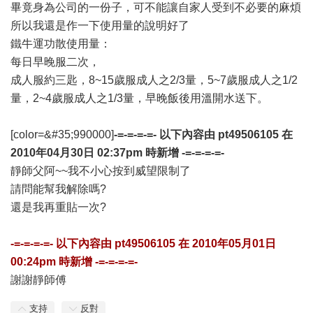
畢竟身為公司的一份子，可不能讓自家人受到不必要的麻煩
所以我還是作一下使用量的說明好了
鐵牛運功散使用量：
每日早晚服二次，
成人服約三匙，8~15歲服成人之2/3量，5~7歲服成人之1/2
量，2~4歲服成人之1/3量，早晚飯後用溫開水送下。
[color=&#35;990000]
-=-=-=-=- 以下內容由
pt49506105
在
2010年04月30日 02:37pm
時新增 -=-=-=-=-
靜師父阿~~我不小心按到威望限制了
請問能幫我解除嗎?
還是我再重貼一次?
-=-=-=-=- 以下內容由
pt49506105
在
2010年05月01日
00:24pm
時新增 -=-=-=-=-
謝謝靜師傅
支持
反對