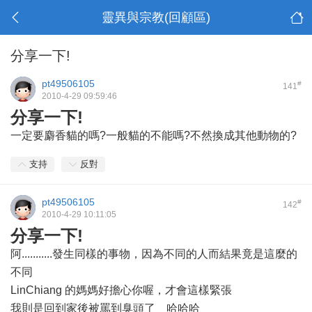
靈異與宗教(回顧區)
分享一下!
pt49506105
#
141
2010-4-29 09:59:46
分享一下!
一定要麝香貓的嗎?一般貓的不能嗎?不然換成其他動物的?
支持
反對
pt49506105
#
142
2010-4-29 10:11:05
分享一下!
阿...........發生同樣的事物，因為不同的人而結果竟是這麼的
不同
LinChiang 的媽媽好擔心你喔，才會這樣緊張
我則是回到家後被罵到臭頭了 哈哈哈