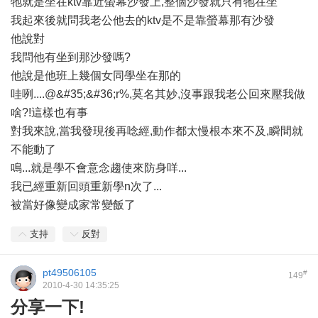
牠就是坐在ktv靠近螢幕沙發上,整個沙發就只有牠在坐
我起來後就問我老公他去的ktv是不是靠螢幕那有沙發
他說對
我問他有坐到那沙發嗎?
他說是他班上幾個女同學坐在那的
哇咧....@&#35;&#36;r%,莫名其妙,沒事跟我老公回來壓我做
啥?!這樣也有事
對我來說,當我發現後再唸經,動作都太慢根本來不及,瞬間就
不能動了
鳴...就是學不會意念趨使來防身咩...
我已經重新回頭重新學n次了...
被當好像變成家常變飯了
支持
反對
pt49506105
#
149
2010-4-30 14:35:25
分享一下!