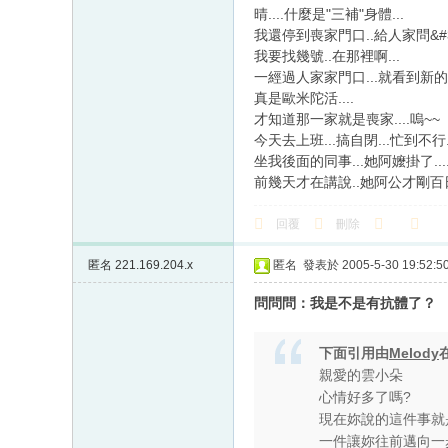
晴....什麼是"三補"身體...
我還停到喪家門口..給人家問&#35
我要找幾號..在那裡啊...
一經過人家家門口...就看到新
真是歐米陀活....
才知道那一家就是喪家....嗚~~
今天去上班...搞自閉...忙到不行.
坐我後面的同事...她阿嬤掛了...
前幾天才在講說..她阿公才剛百日
回覆
刪除
匿名
221.169.204.x
匿名
發表於 2005-5-30 19:52:5
問問問：我是不是有抗體了？
下面引用由
Melody
親愛的雲小朵
心情好多了嗎?
現在妳說的這件事就
一件讓妳往前邁向一