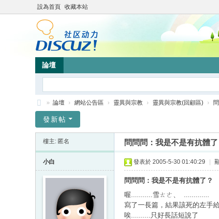
設為首頁
收藏本站
論壇
»
論壇
›
網站公告區
›
靈異與宗教
›
靈異與宗教(回顧區)
›
問
靜
發新帖
竹
樓主: 匿名
問問問：我是不是有抗體了
林
心
小白
發表於 2005-5-30 01:40:29
|
靈
問問問：我是不是有抗體了？
網
喔...........雪ㄊㄜ、 .............
站
寫了一長篇，結果該死的左手給
唉..........只好長話短說了