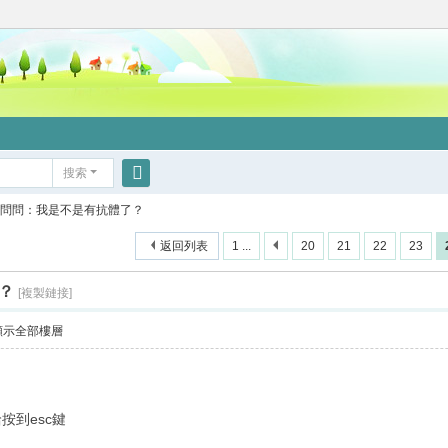
搜索
搜
問問：我是不是有抗體了？
索
返回列表
1 ...
20
21
22
23
？
[複製鏈接]
顯示全部樓層
按到esc鍵