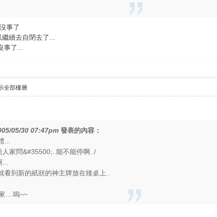
.我沒事了
繼續去自閉去了...
事了...
示全部樓層
005/05/30 07:47pm
發表的內容：
...
家問&#35500;..能不能停啊../
..
.就看到新的紙狀的神主牌放在矮桌上..
...嗚~~