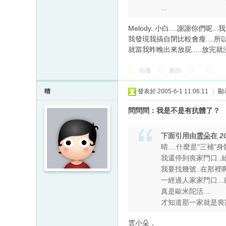
...
Melody..小白....謝謝你們呢..
我發現我搞自閉比較會瘦....所以
就當我昨晚出來放屁.....放完就沒
回覆
刪除
晴
發表於 2005-6-1 11:06:11
|
顯
問問問：我是不是有抗體了？
下面引用由
雲朵
在
2
晴....什麼是"三補"身體
我還停到喪家門口..給人
我要找幾號..在那裡啊.
一經過人家家門口..
真是歐米陀活....
才知道那一家就是喪家.
雲小朵，