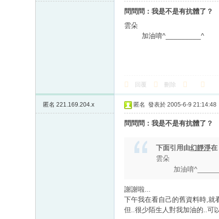
問問問：我是不是有抗體了？
雲朵
加油唷^_________^
回覆
刪除
匿名
221.169.204.x
匿名
發表於 2005-6-9 21:14:48
問問問：我是不是有抗體了？
下面引用由
幻靜淨
雲朵
加油唷^_______
謝謝啦...
下午我在看自己的舊資料時,就看
但..很少陌生人對我加油的..可