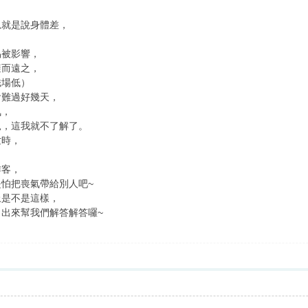
思就是說身體差，
易被影響，
避而遠之，
磁場低）
會難過好幾天，
氣，
見，這我就不了解了。
世時，
作客，
怕把喪氣帶給別人吧~
上是不是這樣，
出來幫我們解答解答囉~