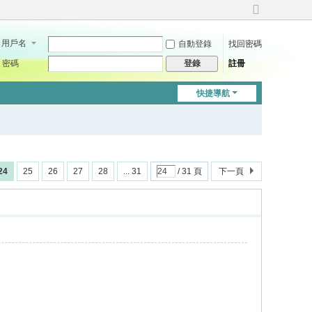
切
換
用戶名
自動登錄
找回密碼
到
寬
密碼
註冊
登錄
版
快捷導航
24
25
26
27
28
... 31
/ 31 頁
下一頁