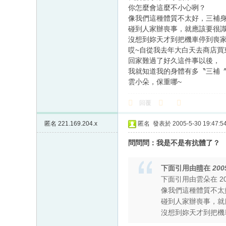
你怎麼會這麼不小心咧？
像我們這種體質不太好，三補
碰到人家辦喪事，就應該要很
沒想到妳天才到把機車停到喪
哎~自從我去年大白天去商店買
回家難過了好久這件事以後，
我就知道我的身體有多〝三補
雲小朵，保重哪~
回覆
匿名
221.169.204.x
匿名
發表於 2005-5-30 19:47:5
問問問：我是不是有抗體了？
下面引用由
晴
在
200
下面引用由雲朵在 200
像我們這種體質不太
碰到人家辦喪事，就
沒想到妳天才到把機車