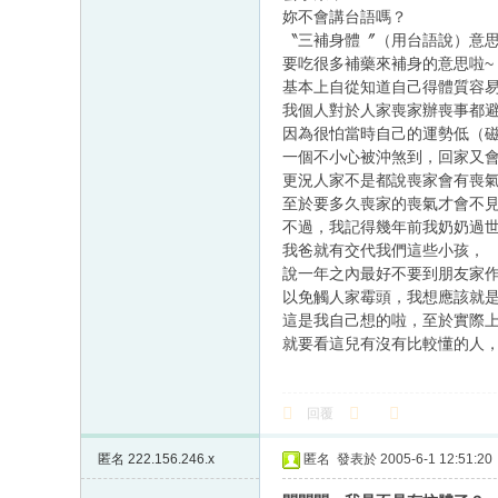
妳不會講台語嗎？
〝三補身體〞（用台語說）意
要吃很多補藥來補身的意思啦~
基本上自從知道自己得體質容
我個人對於人家喪家辦喪事都
因為很怕當時自己的運勢低（
一個不小心被沖煞到，回家又
更況人家不是都說喪家會有喪
至於要多久喪家的喪氣才會不
不過，我記得幾年前我奶奶過
我爸就有交代我們這些小孩，
說一年之內最好不要到朋友家
以免觸人家霉頭，我想應該就是
這是我自己想的啦，至於實際
就要看這兒有沒有比較懂的人，
回覆
匿名
222.156.246.x
匿名
發表於 2005-6-1 12:51:20