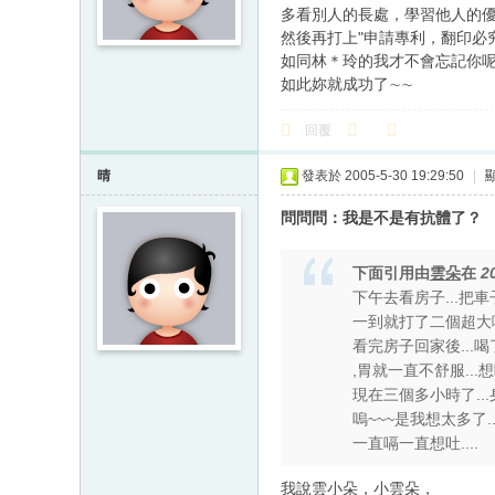
多看別人的長處，學習他人的
然後再打上"申請專利，翻印必究
如同林＊玲的我才不會忘記你呢∼
如此妳就成功了∼∼
回覆
晴
發表於 2005-5-30 19:29:50
|
問問問：我是不是有抗體了？
下面引用由
雲朵
在
2
下午去看房子...把
一到就打了二個超大嗝.
看完房子回家後...喝
,胃就一直不舒服...想吐.
現在三個多小時了...身
嗚~~~是我想太多了...
一直嗝一直想吐....
我說雲小朵，小雲朵，