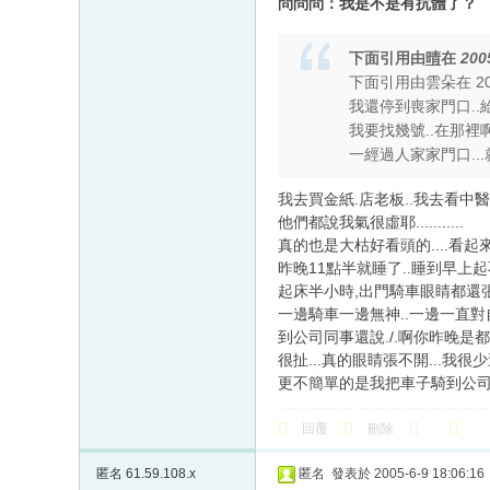
問問問：我是不是有抗體了？
下面引用由
晴
在
200
下面引用由雲朵在 2005
我還停到喪家門口..給人
我要找幾號..在那裡啊.
一經過人家家門口...
我去買金紙.店老板..我去看中醫.
他們都說我氣很虛耶...........
真的也是大枯好看頭的....看起來很
昨晚11點半就睡了..睡到早上起不
起床半小時,出門騎車眼睛都還張不
一邊騎車一邊無神..一邊一直對
到公司同事還說./.啊你昨晚是都沒
很扯...真的眼睛張不開...我很
更不簡單的是我把車子騎到公司了..
回覆
刪除
匿名
61.59.108.x
匿名
發表於 2005-6-9 18:06:16