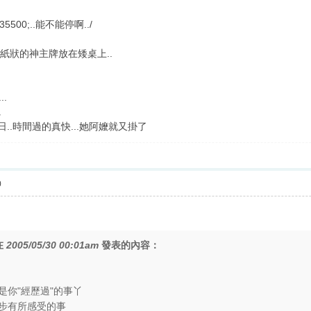
500;..能不能停啊../
的紙狀的神主牌放在矮桌上..
..
.
..時間過的真快...她阿嬤就又掛了
0
在
2005/05/30 00:01am
發表的內容：
是你"經歷過"的事丫
步有所感受的事