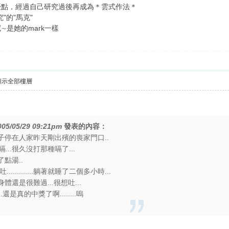
優點，經過自己研究過後再成為＊雲式作法＊
"的"馬克"
是她的mark一樣
顯示全部樓層
005/05/29 09:21pm
發表的內容：
車子停在人家昨天剛出殯的喪家門口..
..很久沒打那種嗝了...
了點湯..
............躺著就睡了二個多小時...
體還是很難過...很想吐...
還是真的中獎了啊........嗚