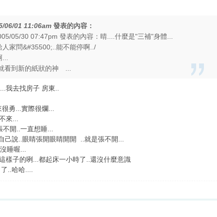
5/06/01 11:06am
發表的內容：
/05/30 07:47pm 發表的內容：晴....什麼是"三補"身體...
家問&#35500;..能不能停啊../
..
就看到新的紙狀的神 ...
..我去找房子 房東..
勇...實際很爛...
來...
開..一直想睡...
自己說..眼睛張開眼睛開開
..就是張不開...
睡喔...
少這樣子的咧...都起床一小時了..還沒什麼意識
哈哈....