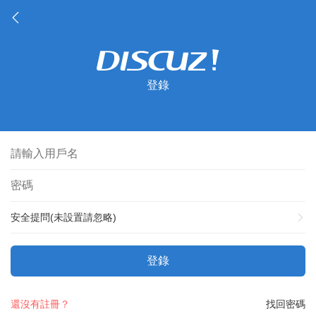
登錄
安全提問(未設置請忽略)
登錄
還沒有註冊？
找回密碼