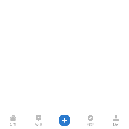
首頁
論壇
發現
我的