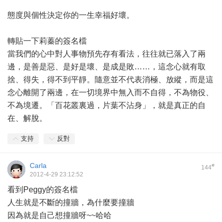
態度與個性決定你的一生幸福好壞。
轉貼一下莉蓁的簽名檔
當我們的心中對人事物預先存有看法，往往就已落入了兩
邊，是善是惡、是好是壞、是成是敗……，這念心就有取
捨、得失，得不到平靜。隨意並不代表消極、放縱，而是這
念心離開了兩邊，在一切境界中無入而不自得，不為物役、
不為境遷。「百花叢裏過，片葉不沾身」，就是真正的自
在、解脫。
支持
反對
Carla
#
144
2012-4-29 23:12:52
看到Peggy的簽名檔
人生就是不斷的撞牆，為什麼要撞牆
因為就是自己想撞牆呀~~哈哈