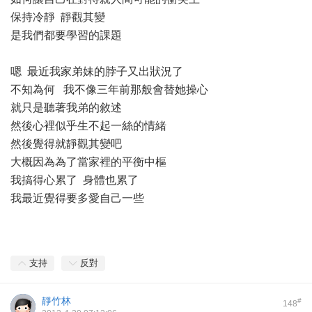
保持冷靜 靜觀其變
是我們都要學習的課題
嗯 最近我家弟妹的脖子又出狀況了
不知為何 我不像三年前那般會替她操心
就只是聽著我弟的敘述
然後心裡似乎生不起一絲的情緒
然後覺得就靜觀其變吧
大概因為為了當家裡的平衡中樞
我搞得心累了 身體也累了
我最近覺得要多愛自己一些
支持
反對
靜竹林
#
148