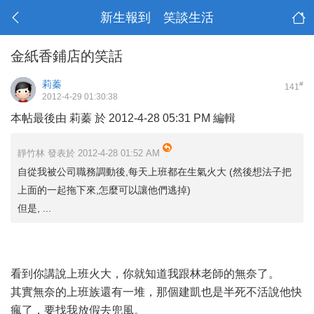
新生報到 笑談生活
金紙香鋪店的笑話
莉蓁
#
141
2012-4-29 01:30:38
本帖最後由 莉蓁 於 2012-4-28 05:31 PM 編輯
靜竹林 發表於 2012-4-28 01:52 AM
自從我被公司職務調動後,每天上班都在生氣火大 (然後想法子把
上面的一起拖下來,怎麼可以讓他們逃掉)
但是, ...
看到你講說上班火大，你就知道我跟林老師的無奈了。
其實無奈的上班族還有一堆，那個建凱也是半死不活說他快
瘋了，要找我放假去兜風。