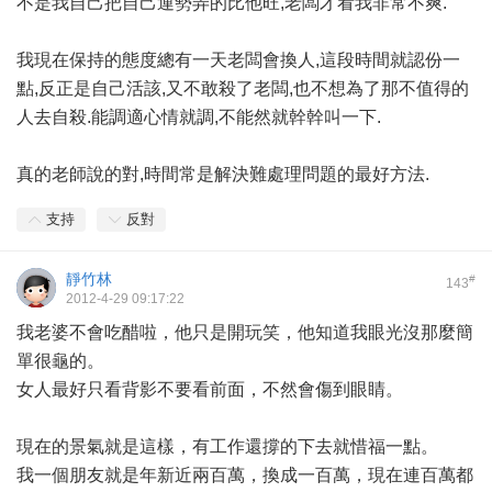
不是我自己把自己運勢弄的比他旺,老闆才看我非常不爽.
我現在保持的態度總有一天老闆會換人,這段時間就認份一
點,反正是自己活該,又不敢殺了老闆,也不想為了那不值得的
人去自殺.能調適心情就調,不能然就幹幹叫一下.
真的老師說的對,時間常是解決難處理問題的最好方法.
支持
反對
靜竹林
#
143
2012-4-29 09:17:22
我老婆不會吃醋啦，他只是開玩笑，他知道我眼光沒那麼簡
單很龜的。
女人最好只看背影不要看前面，不然會傷到眼睛。
現在的景氣就是這樣，有工作還撐的下去就惜福一點。
我一個朋友就是年新近兩百萬，換成一百萬，現在連百萬都