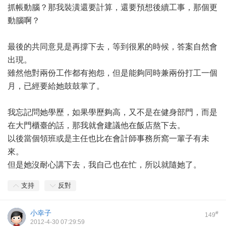
抓帳動腦？那我裝潢還要計算，還要預想後續工事，那個更
動腦啊？
最後的共同意見是再撐下去，等到很累的時候，答案自然會
出現。
雖然他對兩份工作都有抱怨，但是能夠同時兼兩份打工一個
月，已經要給她鼓鼓掌了。
我忘記問她學歷，如果學歷夠高，又不是在健身部門，而是
在大門櫃臺的話，那我就會建議他在飯店熬下去。
以後當個領班或是主任也比在會計師事務所窩一輩子有未
來。
但是她沒耐心講下去，我自己也在忙，所以就隨她了。
支持
反對
小幸子
#
149
2012-4-30 07:29:59