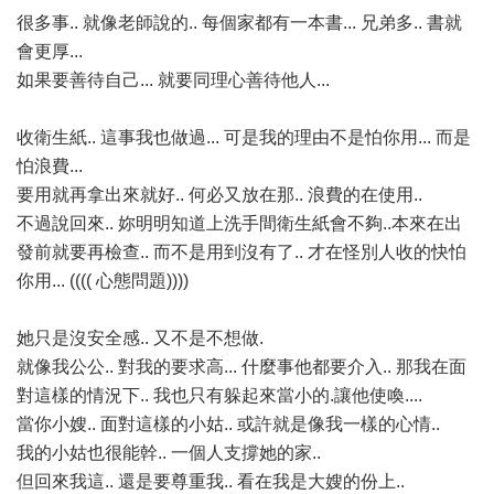
很多事.. 就像老師說的.. 每個家都有一本書... 兄弟多.. 書就
會更厚...
如果要善待自己... 就要同理心善待他人...
收衛生紙.. 這事我也做過... 可是我的理由不是怕你用... 而是
怕浪費...
要用就再拿出來就好.. 何必又放在那.. 浪費的在使用..
不過說回來.. 妳明明知道上洗手間衛生紙會不夠..本來在出
發前就要再檢查.. 而不是用到沒有了.. 才在怪別人收的快怕
你用... (((( 心態問題))))
她只是沒安全感.. 又不是不想做.
就像我公公.. 對我的要求高... 什麼事他都要介入.. 那我在面
對這樣的情況下.. 我也只有躲起來當小的.讓他使喚....
當你小嫂.. 面對這樣的小姑.. 或許就是像我一樣的心情..
我的小姑也很能幹.. 一個人支撐她的家..
但回來我這.. 還是要尊重我.. 看在我是大嫂的份上..