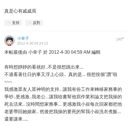
真是心有戚戚焉
支持
反對
小幸子
#
145
2012-4-30 04:24:13
本帖最後由 小幸子 於 2012-4-30 04:59 AM 編輯
有時想靜靜的看就好..不是很想跳出來...
不過看著往日的事又浮上心頭.. 真的是... 很想按個"讚"啦
~~~
我感激眾友人眾神明的支持.. 讓我有份工作來轉移家務事的
爭吵..更感激..我老公.. 讓我唸書幫他寫作業和論文把我操的
死去活來.. 沒時間想家務事... 更感激我小叔每次回家都把他
老婆帶回她娘家.. 然後把我操的要死的幫我小叔洗衣煮飯...
還要讓車.....