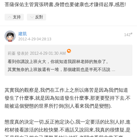
菩薩保佑主管賞張聘書,身體也要健康也才賺得起厚,感恩!
支持
反對
建凱
#
142
2012-4-29 04:28:13
莉蓁 發表於 2012-4-29 01:30 AM
看到你講說上班火大，你就知道我跟林老師的無奈了。
其實無奈的上班族還有一堆，那個建凱也是半死不活說 ...
其實我的觀察是,我們在工作上之所以痛苦是因為我們知道
發生了什麼事,就是因為知道發生什麼事,那更要堅持下去,不
能被這個變態的世界所打倒(別人看來我們是變態).
態度真的決定一切,反正抱定決心,我一定要活的比別人好,進
棺材後看誰活的比較快樂.不過話又說回來,我真的很懷疑,是