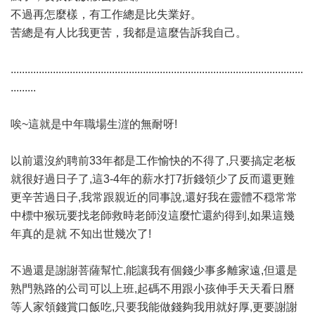
不過再怎麼樣，有工作總是比失業好。
苦總是有人比我更苦，我都是這麼告訴我自己。
........................................................................................................
.........
唉~這就是中年職場生漄的無耐呀!
以前還沒約聘前33年都是工作愉快的不得了,只要搞定老板
就很好過日子了,這3-4年的薪水打7折錢領少了反而還更難
更辛苦過日子,我常跟親近的同事說,還好我在靈體不穏常常
中標中猴玩要找老師救時老師沒這麼忙還約得到,如果這幾
年真的是就 不知出世幾次了!
不過還是謝謝菩薩幫忙,能讓我有個錢少事多離家遠,但還是
熟門熟路的公司可以上班,起碼不用跟小孩伸手天天看日曆
等人家領錢賞口飯吃,只要我能做錢夠我用就好厚,更要謝謝