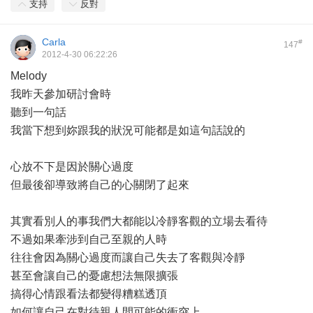
支持
反對
Carla
#
147
2012-4-30 06:22:26
Melody
我昨天參加研討會時
聽到一句話
我當下想到妳跟我的狀況可能都是如這句話說的
心放不下是因於關心過度
但最後卻導致將自己的心關閉了起來
其實看別人的事我們大都能以冷靜客觀的立場去看待
不過如果牽涉到自己至親的人時
往往會因為關心過度而讓自己失去了客觀與冷靜
甚至會讓自己的憂慮想法無限擴張
搞得心情跟看法都變得糟糕透頂
如何讓自己在對待親人間可能的衝突上