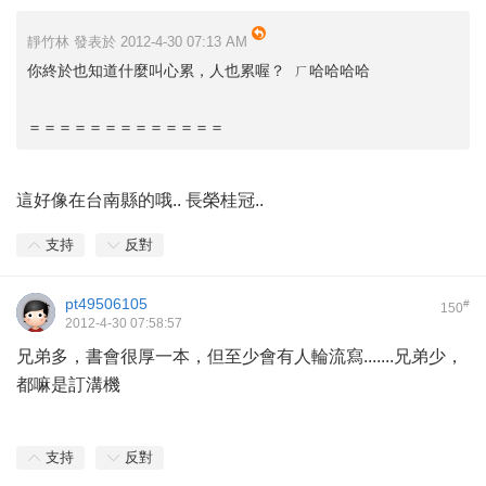
靜竹林 發表於 2012-4-30 07:13 AM
你終於也知道什麼叫心累，人也累喔？ ㄏ哈哈哈哈
＝＝＝＝＝＝＝＝＝＝＝＝＝
這好像在台南縣的哦.. 長榮桂冠..
支持
反對
pt49506105
#
150
2012-4-30 07:58:57
兄弟多，書會很厚一本，但至少會有人輪流寫.......兄弟少，
都嘛是訂溝機
支持
反對