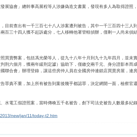
究發展協會」總幹事高展程等人涉嫌偽造文書案，發現有多人為取得證照
」，目前查出有一千三百七十八人涉案遭列被告，其中一千三百四十三人
另兩百三十四人獲不起訴處分，七人移轉他署管轄偵辦，僅剩一人尚未偵
證照買賣弊案，包括馮光榮等人，從九十八年十月到九十九年四月，並未
被判刑六個月，獲兩年緩刑定讞）協助下，僅繳交兩千元、身分證影本而
全國聯合會」辦理登錄，讓這些房仲人員在全國房仲連鎖店買賣房屋，連
被告罪責不重，加上所有被告到案後幾乎都認罪，決定網開一面，檢察官
泥、水電工假證照案，當時傳喚五千名被告，創下司法史被告人數最多紀
w/2013/new/jan/11/today-t2.htm