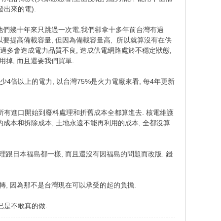
出來的電).
但他們幾十年來只跳過一次電,我們卻拿十多年前台灣有過
以要提高備載容量, 但因為備載容量高, 所以就算沒有在供
發電過多會造成電力品質不良, 造成供電網路處於不穩定狀態,
掉, 而且還要我們買單.
少4倍以上的電力, 以台灣75%是火力電廠來看, 每4年更新
所有進口開始到廢料處理和折舊成本全都算進去. 核電維護
的成本和拆除成本, 土地永遠不能再利用的成本, 全都沒算
理跟日本福島都一樣, 而且還沒有因福島的問題而改版. 錢
運轉, 因為那不是台灣現在可以承受的起的負擔.
已是不敢真的做.