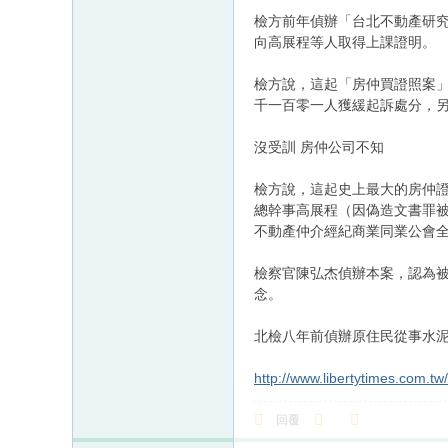
檢方前年偵辦「台北不動產研
向高展程等人取得上課證明。
檢方說，這起「房仲買證照案
千一百零一人獲緩起訴處分，
沒受訓 房仲公司不知
檢方說，這起史上最大的房仲
總幹事高展程（因偽造文書罪
不動產仲介經紀商業同業公會
檢察官陳弘杰偵辦本案，認為
念。
北檢八年前偵辦原住民從事水
http://www.libertytimes.com.t
回覆