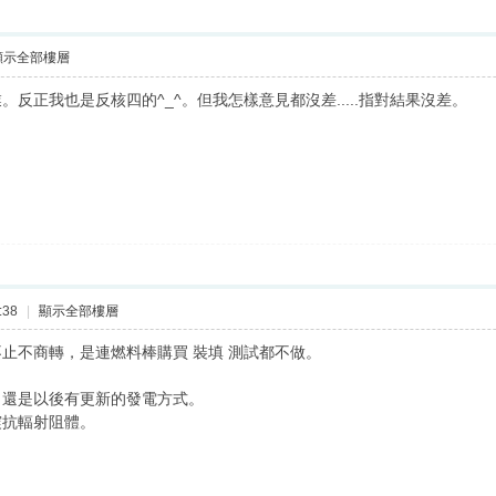
顯示全部樓層
反正我也是反核四的^_^。但我怎樣意見都沒差.....指對結果沒差。
:38
|
顯示全部樓層
止不商轉，是連燃料棒購買 裝填 測試都不做。
，還是以後有更新的發電方式。
震抗輻射阻體。