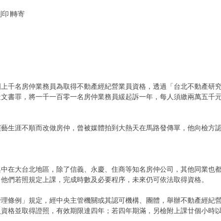
列印∣轉寄
國上千名房仲業務員為取得不動產經紀營業員資格，透過「台北不動產研
造文書罪，將一千一百零一名房仲業務員緩起訴一年，每人須繳兩萬五千
。
演藝生涯不順而改做房仲，曾被媒體拍到大熱天在馬路發傳單，他向檢方
集中在大台北地區，除了信義、永慶、住商等知名房仲公司，其他同業也
，他們若照規定上課，完成時數及必要程序，未來仍可依法取得資格。
管理條例」規定，經中央主管機關或其認可機構、團體，舉辦不動產經紀
員資格並取得證照，有效期限達四年；若四年期滿，另檢附上課廿個小時