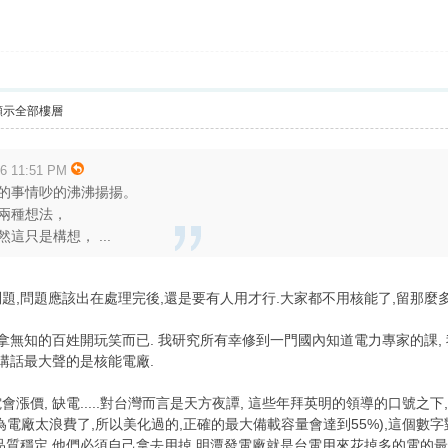
顯示全部樓層
 11:51 PM
的事情吵的沸沸揚揚。
兩種想法，
這只是構想， ...
題,問題應該出在處理完後,還是要有人用才行.大家都不用核能了,留那麼
後拿無知的百姓開玩笑而已. 我研究所有幸修到一門國內知道電力專家的課,
講話最大聲的是核能電廠.
漲價, 缺電.....對台灣而言是天方夜譚, 這些年拜英明的領導的口號之下
為電廠太浪費了,所以美化過的,正確的最大備載容量會達到55%),這個數字
品質穩定,他們必須自己拿去用掉,明潭發電廠就是台電用來花掉多的電的最