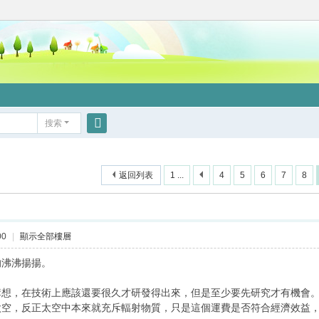
搜索
搜
索
返回列表
1 ...
4
5
6
7
8
00
|
顯示全部樓層
的沸沸揚揚。
，
構想，在技術上應該還要很久才研發得出來，但是至少要先研究才有機會
太空，反正太空中本來就充斥輻射物質，只是這個運費是否符合經濟效益