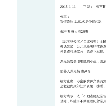
2013-1-11 字型： ∣發言∣
分享：
買假證照 1101名房仲緩起訴
假證明 每人罰2萬5
〔記者林俊宏／台北報導〕全
夫馮光榮；台北地檢署昨依偽
仲員遭司法處分，也創下紀錄
馮光榮曾是瓊瑤戲劇小生，因
前藝人馮光榮 也列名
檢方查出，涉案的房仲業務員
全數被內政部註銷資格，據悉
檢方表示，依「不動產經紀業
登錄，即擁有不動產經紀營業