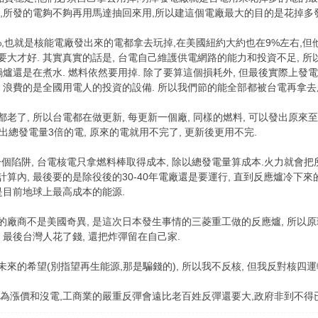
後,所發的電夠不夠再用馬達抽回來用,所以建這個電廠最大的目的是花掉多發
%,也就是核能電廠發出來的電都拿去玩掉,在美國紐約大約也在9%左右,
要大才好. 其實真實的話是, 台電自己維護供電網路的能力和投資不足, 所
 鍋爐還是在煮水. 燃料依然要用掉. 除了要算這個損耗外, 但最後實際上
. 浪費的是全國用電人的投資的設備. 所以我們節的能全部都被台電再拿去用
老了, 所以台電都在做更新, 每更新一個廠, 同樣的燃料, 可以發出原來至
出總發電量3倍的電, 原來的電就用不完了, 更新後更用不完.
個陷阱, 台電核電只拿燃料棒取得成本, 除以總發電量算成本.火力就會把
計算內, 最後要的是除役後的30-40年電廠還是要運行, 直到反應爐冷下來
能是目前地球上最高成本的能源.
的廠商不是美國奇異, 是這次日本發生事情的三菱重工做的反應爐, 所以原
 最後台灣人花了錢, 還把炸彈留在自己家.
未來的希望(別指望再生能源,那是騙錢的), 所以我不反核, 但我反對核四
,因為漲價和沒電,工商業的嚴重反彈會遠比老百姓反彈還要大,政府非到不得