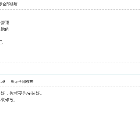
示全部樓層
否營運
承擔的
吧
:59
|
顯示全部樓層
裝好，你就要先先裝好。
再來修改。