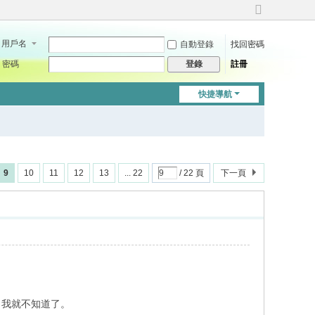
切
換
用戶名
自動登錄
找回密碼
到
寬
密碼
註冊
登錄
版
快捷導航
9
10
11
12
13
... 22
/ 22 頁
下一頁
。
，我就不知道了。