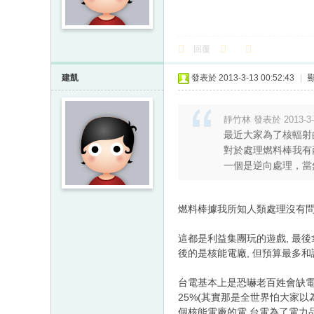
回覆
建凱
發表於 2013-3-13 00:52:43
|
靜竹林 發表於 2013-3-6
最近大家為了核輻射
對於處理燃料棒我有
一個是逆向處理，當然
燃料棒據我所知人類處理沒有問
這都是利益集團玩的遊戲, 最
後的是核能電廠, 但預算最多和
台電基本上是恐嚇老百姓會缺電會
25%(其實那是全世界怕大家以
個核能電廠的電,台電為了電力