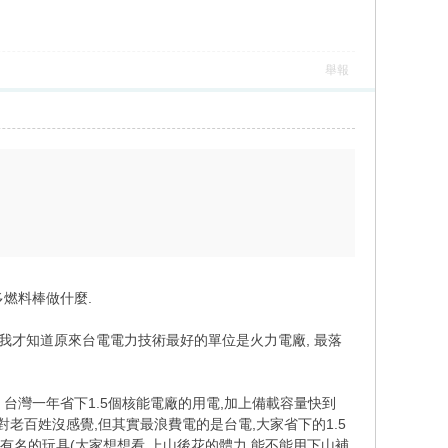
舉報
多燃料棒做什麼.
 我才知道原來台電電力技術最好的單位是火力電廠, 最落
, 台灣一年省下1.5個核能電廠的用電,加上備載容量快到
對老百姓沒感覺,但其實最浪費電的是台電,大家省下的1.5
有名的玩具(大家想想看,上山後花的體力,能不能用下山補