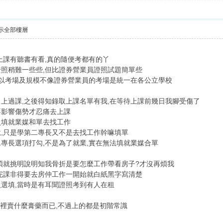
示全部樓層
上課有聽書有看,真的隨便考都有的丫
照稍難一些些,但比證券營業員證照試題簡單些
所以考場及規模不像證券營業員的考場是統一在各公立學校
上過課,之後得知錄取上課名單有我,在等待上課前幾日我腳受傷了
不影響傷勢才忍痛去上課
員填就業媒和單去找工作
,只是學第二專長又不是去找工作幹嘛填單
專長選項打勾,不是為了就業,實在無法填就業媒合單
煩就挑明說明知我骨折是要怎麼工作帶看房子?才沒再煩我
完課非得要去房仲工作一開始就白紙黑字寫清楚
選填,當時是有耳聞證照考到有人在租
蘆裡賣什麼膏藥而已,不過上的都是初階常識