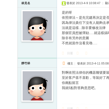
林見名
發表於 2013-4-9 10:08:47
|
顯
是的呀
依照律法～是先完建再決定是
因為律法責任下沒有人能夠去
法就是這樣...除非要修改法律
那個官員想被彈劾.....就這樣搞
除非有另外的意圖
不然就當作沒看見嚕.....
回覆
靜竹林
樓主
|
發表於 2013-4-11 05:08
對啊依照法律你的機器幾號要
至於客戶喜不喜歡，等裝好了
你兩點留言
我就5點對答夠意思吧。
回覆