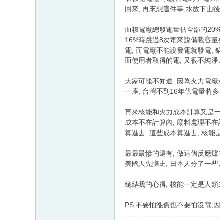
回來, 再來想這件事,水放下山
而核電廠總發電量佔全部的20
16%時跳過8次電來說備載容量
電, 而電廠不能說發電就發電,
而使用者取得的電, 又很不純淨
大家可能不知道, 因為火力電廠都
一座, 台灣不到16年供電量將多
再來核能和火力成本計算又是一
成本不在計算內, 廢料處理不在
算進去. 這些成本算進去, 核
最最最慘的還有, 做這個反應爐
美國人先賺走, 日本人分了一些,
總結我的心得, 核能一定是人類
PS.不要怕漲價也不要怕沒電