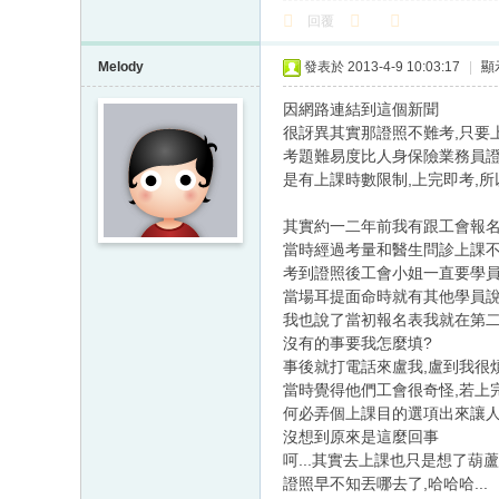
回覆
Melody
發表於 2013-4-9 10:03:17
|
顯
因網路連結到這個新聞
很訝異其實那證照不難考,只要
考題難易度比人身保險業務員證
是有上課時數限制,上完即考,
其實約一二年前我有跟工會報名
當時經過考量和醫生問診上課
考到證照後工會小姐一直要學
當場耳提面命時就有其他學員說
我也說了當初報名表我就在第二
沒有的事要我怎麼填?
事後就打電話來盧我,盧到我很
當時覺得他們工會很奇怪,若上
何必弄個上課目的選項出來讓人
沒想到原來是這麼回事
呵...其實去上課也只是想了葫
證照早不知丟哪去了,哈哈哈...