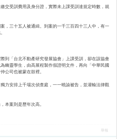
，繳交受訓費用及身分證，實際未上課受訓達規定時數，就
到案，三十五人被通緝。到案的一千三百四十三人中，有一
結。
實際到「台北不動產研究發展協會」上課受訓，卻在該協會
成為幽靈學生，由高展程製作假證明文件，再向「中華民國
房仲公司也被蒙在鼓裡。
還獨力安排上千場次偵查庭，一一曉諭被告，並灌輸法律觀
錄，本案則是歷年次高。
舉報