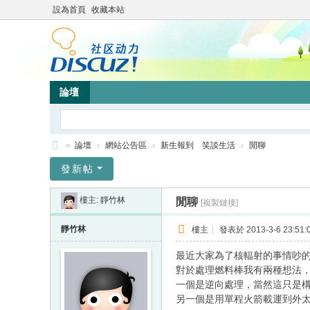
設為首頁
收藏本站
論壇
»
論壇
›
網站公告區
›
新生報到 笑談生活
›
閒聊
靜
發新帖
竹
樓主:
靜竹林
閒聊
[複製鏈接]
林
心
靜竹林
樓主
|
發表於 2013-3-6 23:51:
靈
最近大家為了核輻射的事情吵
網
對於處理燃料棒我有兩種想法
一個是逆向處理，當然這只是
站
另一個是用單程火箭載運到外