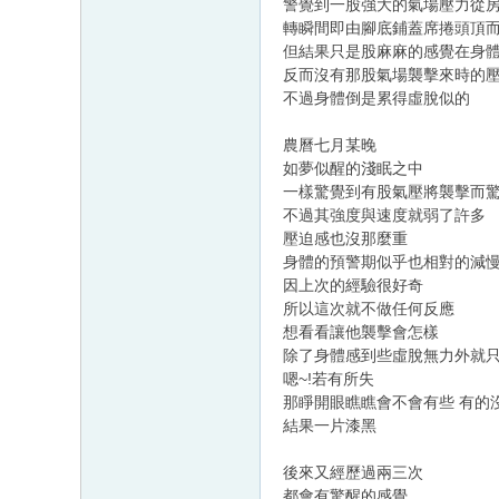
警覺到一股強大的氣場壓力從
轉瞬間即由腳底鋪蓋席捲頭頂而
但結果只是股麻麻的感覺在身
反而沒有那股氣場襲擊來時的
不過身體倒是累得虛脫似的
農曆七月某晚
如夢似醒的淺眠之中
一樣驚覺到有股氣壓將襲擊而
不過其強度與速度就弱了許多
壓迫感也沒那麼重
身體的預警期似乎也相對的減
因上次的經驗很好奇
所以這次就不做任何反應
想看看讓他襲擊會怎樣
除了身體感到些虛脫無力外就
嗯~!若有所失
那睜開眼瞧瞧會不會有些 有的
結果一片漆黑
後來又經歷過兩三次
都會有驚醒的感覺