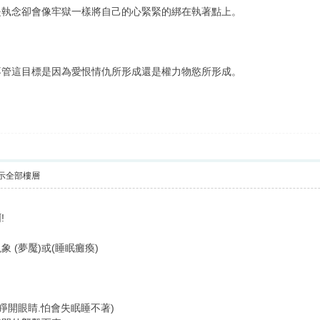
是執念卻會像牢獄一樣將自己的心緊緊的綁在執著點上。
不管這目標是因為愛恨情仇所形成還是權力物慾所形成。
示全部樓層
!
 (夢魘)或(睡眠癱瘓)
睜開眼睛.怕會失眠睡不著)