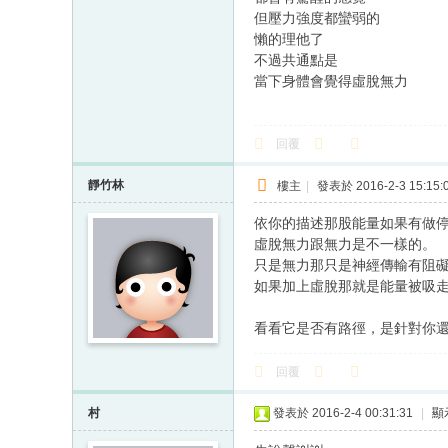
但壓力強度都蠻弱的
懶的理他了
不過共通點是
當下身體會覺得虛脫無力
回覆
靜竹林
樓主
|
發表於 2016-2-3 15:15:
依你的描述那股能量如果有做
虛脫無力跟無力是不一樣的。
只是無力那只是神經傳輸有阻
如果加上虛脫那就是能量被吸
看看它是否有路徑，是針對你
回覆
村
發表於 2016-2-4 00:31:31
|
顯