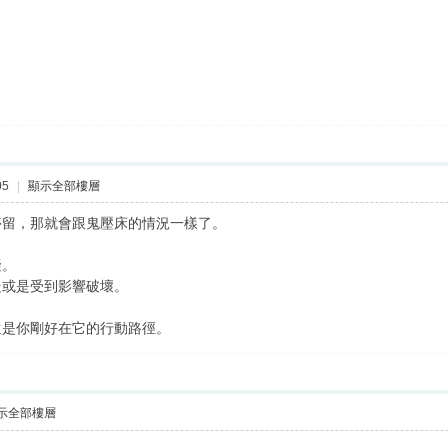
05
|
顯示全部樓層
停留，那就會跟鬼壓床的情況一樣了。
礙。
走或是受到影響破壞。
還是你剛好在它的行動路徑。
示全部樓層