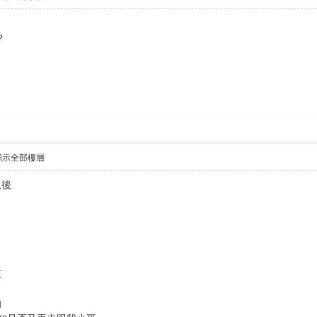
?
顯示全部樓層
飯後
來
的