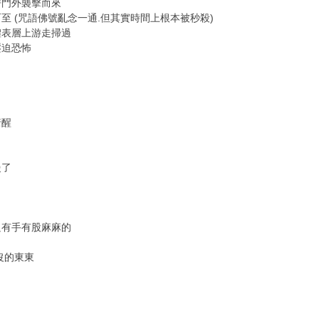
房門外襲擊而來
至 (咒語佛號亂念一通.但其實時間上根本被秒殺)
體表層上游走掃過
壓迫恐怖
驚醒
慢了
只有手有股麻麻的
沒的東東