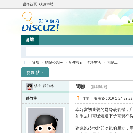
設為首頁
收藏本站
論壇
»
論壇
›
網站公告區
›
新生報到 笑談生活
›
閒聊二
靜
發新帖
竹
樓主:
靜竹林
閒聊二
[複製鏈接]
林
心
靜竹林
樓主
|
發表於 2016-1-24 23:23
靈
幸好當初我裝的是冷暖氣機，店
網
如果是用電暖爐這下子電費不
站
建議以後換北部冷氣的朋友，