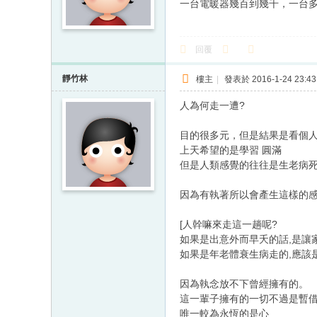
一台電暖器幾百到幾千，一台
回覆
靜竹林
樓主
|
發表於 2016-1-24 23:43
人為何走一遭?
目的很多元，但是結果是看個
上天希望的是學習 圓滿
但是人類感覺的往往是生老病
因為有執著所以會產生這樣的
[人幹嘛來走這一趟呢?
如果是出意外而早夭的話,是讓
如果是年老體衰生病走的,應該
因為執念放不下曾經擁有的。
這一輩子擁有的一切不過是暫
唯一較為永恆的是心