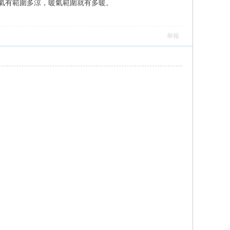
氣有範圍多涼，暖氣範圍就有多暖。
舉報