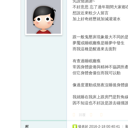
先說聲謝謝~
不好意思 忘了過年期間大家都
想說近來較少人留言
加上好奇經歷就加減灌灌水
跟一般鬼壓床現象最大不同的
夢魘或睡眠癱瘓是睡夢中發生
而我這種是醒過來去面對
有查過睡眠癱瘓
常因身體疲倦與精神不協調所
但它身體會僵住而我可以動
像過度運動或熬夜沒睡後身體
我就睡在我床上跟房門是對角
因不知這也不好說是誰去碰撞
回覆
村
發表於 2016-2-18 00:40:41
|