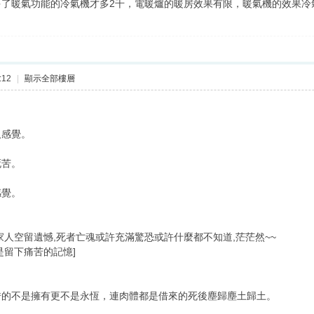
多了暖氣功能的冷氣機才多2千，電暖爐的暖房效果有限，暖氣機的效果冷
:12
|
顯示全部樓層
人感覺。
死苦。
感覺。
家人空留遺憾,死者亡魂或許充滿驚恐或許什麼都不知道,茫茫然~~
是留下痛苦的記憶]
借的不是擁有更不是永恆，連肉體都是借來的死後塵歸塵土歸土。