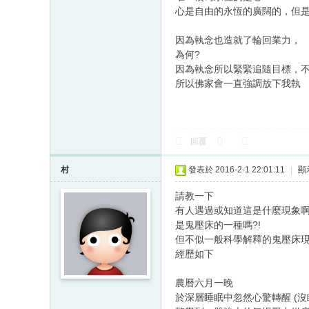
心是自由的永恆的廣闊的，但
因為執念也造就了輪回業力，
為何?
因為執念所以緊緊追隨目標，
所以佛家會一直強調放下我執
回覆
村
發表於 2016-2-1 22:01:11
|
顯
請教一下
有人遇過或知道這是什麼現象啊
是鬼壓床的一種嗎?!
但不似一般科學解釋的鬼壓床現象
經歷如下
農曆六月一晚
於深層睡眠中忽然心驚轉醒 (沒