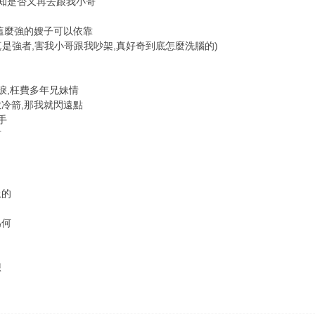
知是否又再去跟我小哥
這麼強的嫂子可以依靠
真是強者,害我小哥跟我吵架,真好奇到底怎麼洗腦的)
淚,枉費多年兄妹情
冷箭,那我就閃遠點
手
何
上的
為何
想