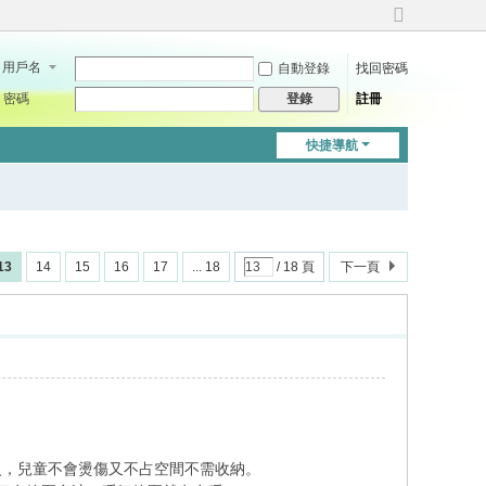
切
換
用戶名
自動登錄
找回密碼
到
寬
密碼
註冊
登錄
版
快捷導航
13
14
15
16
17
... 18
/ 18 頁
下一頁
火，兒童不會燙傷又不占空間不需收納。