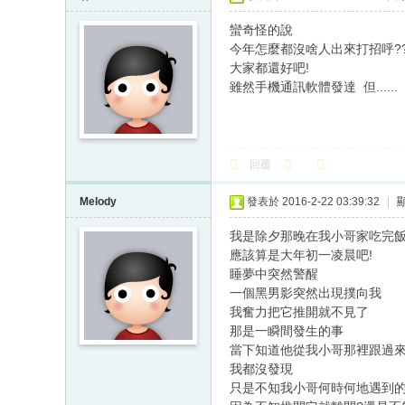
蠻奇怪的說
今年怎麼都沒啥人出來打招呼?
大家都還好吧!
雖然手機通訊軟體發達 但......
回覆
Melody
發表於 2016-2-22 03:39:32
|
我是除夕那晚在我小哥家吃完
應該算是大年初一凌晨吧!
睡夢中突然警醒
一個黑男影突然出現撲向我
我奮力把它推開就不見了
那是一瞬間發生的事
當下知道他從我小哥那裡跟過
我都沒發現
只是不知我小哥何時何地遇到