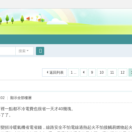
搜索
搜
索
返回列表
1 ...
9
10
11
12
:02
|
顯示全部樓層
裡一點都不冷電費也很省一天才40幾塊。
得了了。
用變頻冷暖氣機省電省錢，線路安全不怕電線過熱起火不怕接觸易燃物起