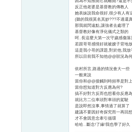
因為不知推開它就離開?還是不
反正他老婆是基督教的傳教人
她表妹說我命很好,很少有人有
(聽的我很莫名其妙???不過還
那我就閃遠點,讓強者去處理了
基督教好像有淨化儀式之類的
呵..長這麼大第一次守歲感傷落
若跟哥哥感情好就被嫂子背地放
這是我小哥的課題,對於他,我放
所以目前我不知他@@狀況為
依村所言,路過的情況會大一些
一般來說
當你和@@接觸到時頻率是對
當你想知道對方反應為何?
搞不好對方反而也想看你反應
就比方二位車頭對車頭的駕駛
是說即然沒事,事情過了就算了
建議不要因好奇探究而一再回
才不會因意念牽引循環
哈哈...斷念!了緣!我也學了好久