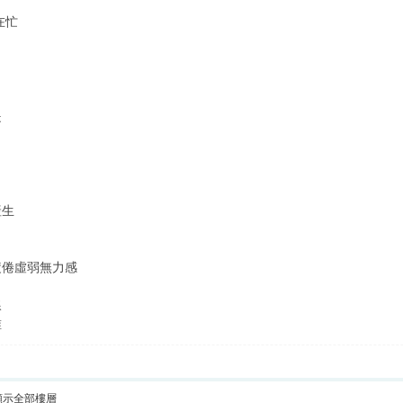
在忙
是
產生
疲倦虛弱無力感
線
誰
顯示全部樓層