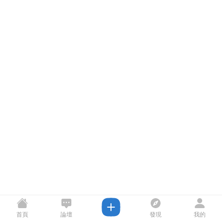
首頁
論壇
發現
我的