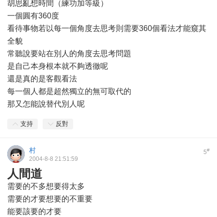
胡思亂想時間（練功加等級）
一個圓有360度
看待事物若以每一個角度去思考則需要360個看法才能窺其
全貌
常聽說要站在別人的角度去思考問題
是自己本身根本就不夠透徹呢
還是真的是客觀看法
每一個人都是超然獨立的無可取代的
那又怎能說替代別人呢
支持
反對
村
#
5
2004-8-8 21:51:59
人間道
需要的不多想要得太多
需要的才要想要的不重要
能要該要的才要