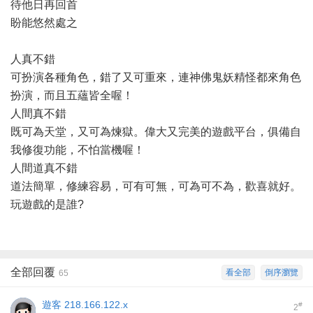
待他日再回首
盼能悠然處之
人真不錯
可扮演各種角色，錯了又可重來，連神佛鬼妖精怪都來角色
扮演，而且五蘊皆全喔！
人間真不錯
既可為天堂，又可為煉獄。偉大又完美的遊戲平台，俱備自
我修復功能，不怕當機喔！
人間道真不錯
道法簡單，修練容易，可有可無，可為可不為，歡喜就好。
玩遊戲的是誰?
全部回覆
看全部
倒序瀏覽
65
遊客
218.166.122.x
#
2