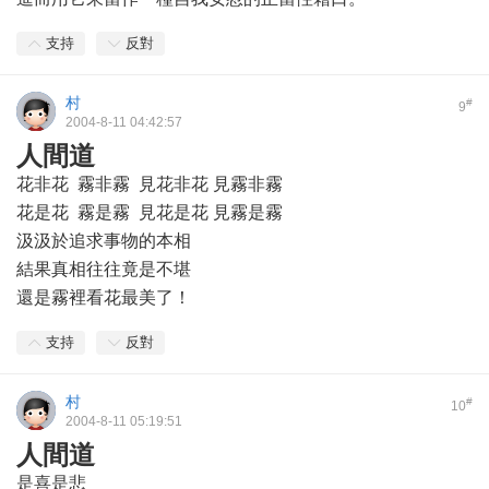
支持
反對
村
#
9
2004-8-11 04:42:57
人間道
花非花 霧非霧 見花非花 見霧非霧
花是花 霧是霧 見花是花 見霧是霧
汲汲於追求事物的本相
結果真相往往竟是不堪
還是霧裡看花最美了！
支持
反對
村
#
10
2004-8-11 05:19:51
人間道
是喜是悲