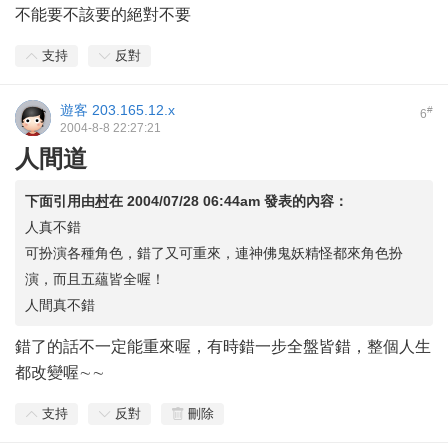
不能要不該要的絕對不要
支持
反對
遊客
203.165.12.x
#
6
2004-8-8 22:27:21
人間道
下面引用由
村
在
2004/07/28 06:44am
發表的內容：
人真不錯
可扮演各種角色，錯了又可重來，連神佛鬼妖精怪都來角色扮
演，而且五蘊皆全喔！
人間真不錯
錯了的話不一定能重來喔，有時錯一步全盤皆錯，整個人生
都改變喔∼∼
支持
反對
刪除