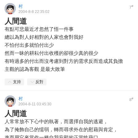
村
#
7
2004-8-8 22:35:02
人間道
有點可悲最近才忽然了悟一件事
總以為對人好相對的人家也會對我好
不怕付出多就怕付出少
然而一昧的耕耘付出收穫的卻很少真的很少
有時過多的付出而沒考慮到對方的需求反而造成其負擔
主觀的認為客觀 是最大敗筆
支持
反對
村
#
8
2004-8-11 03:45:30
人間道
人常常放不下心中的執著，而選擇自我的逃避，
為了掩飾自己的懦弱，轉而尋求外在的慰藉與肯定，
進而用它來當作一種自我安慰的正當性藉口。