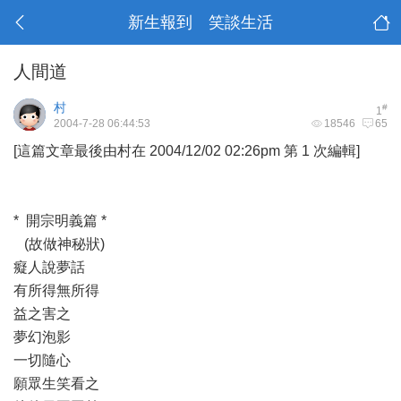
新生報到 笑談生活
人間道
村
#
1
2004-7-28 06:44:53
18546
65
[這篇文章最後由村在 2004/12/02 02:26pm 第 1 次編輯]
* 開宗明義篇 *
(故做神秘狀)
癡人說夢話
有所得無所得
益之害之
夢幻泡影
一切隨心
願眾生笑看之