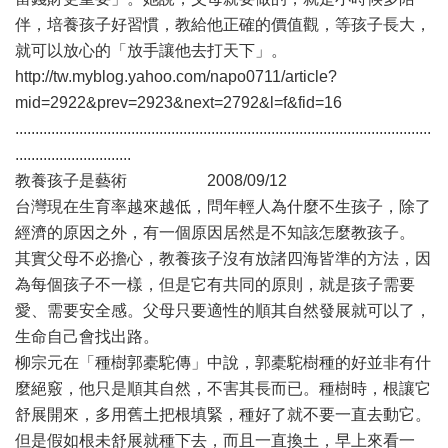
伴，培養孩子好習慣，教給他正確的價值觀，等孩子長大，
就可以放心的「放手讓他去打天下」。
http://tw.myblog.yahoo.com/napo0711/article?
mid=2922&prev=2923&next=2792&l=f&fid=16
........................................................................................................
.............................
教養孩子是藝術 2008/09/12
台灣現在生育率越來越低，問年輕人為什麼不生孩子，除了
經濟的原因之外，有一個原因居然是不知該怎麼教孩子。
其實父母不必擔心，教養孩子沒有放諸四海皆準的方法，因
為每個孩子不一樣，但是它有共同的原則，就是孩子需要
愛、需要安全感。父母只要適性的順其自然發展就可以了，
生命自己會找出路。
柳宗元在「種樹郭橐駝傳」中說，郭橐駝樹種的好並非有什
麼絕竅，他只是順其自然，不害其長而已。種樹時，根讓它
舒展開來，多用舊土把根填緊，種好了就不要一直去動它。
但是假如根未舒展就種下去，而且一直換土，早上來看一