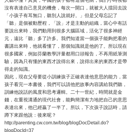
人聽不懂？其實，中國的孩子都有這個毛病，我們小時候都
沒有表達自己意見的機會，每次一開口，就被大人擋回去說
「小孩子有耳無口，聽別人說就好。」但是父母忘記了
「聽」是個被動歷程，「說」才是主動的組織，當心中有話
要說出來時，我們動用到很多大腦區域，活化了很多神經
元，遠比「聽」多了許多。我們知道當一個孩子能夠把看的
書講出來時，他就看懂了，那個知識就是他的了。所以現在
很多國家，例如芬蘭教學評量都用口頭報告，不再用紙筆測
驗，因為只有懂的東西才說得出來，說得出來的東西才是帶
得走的知識。
因此，現在父母要從小訓練孩子正確表達他意思的能力，當
孩子看完一本書後，我們可以請他把故事內容講給我們聽，
訓練他說話的風度和思考邏輯。二十一世紀，時間就是金
錢，在重視溝通的現代社會，能夠簡潔有力地把自己的意思
表達出來，他已經贏了一半了。所以，下次孩子說話時，請
蹲下來跟他說：後來呢？
http://parenting.cw.com.tw/blog/blogDocDetail.do?
blogDocId=37