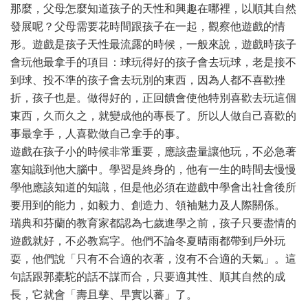
那麼，父母怎麼知道孩子的天性和興趣在哪裡，以順其自然
發展呢？父母需要花時間跟孩子在一起，觀察他遊戲的情
形。遊戲是孩子天性最流露的時候，一般來說，遊戲時孩子
會玩他最拿手的項目：球玩得好的孩子會去玩球，老是接不
到球、投不準的孩子會去玩別的東西，因為人都不喜歡挫
折，孩子也是。做得好的，正回饋會使他特別喜歡去玩這個
東西，久而久之，就變成他的專長了。所以人做自己喜歡的
事最拿手，人喜歡做自己拿手的事。
遊戲在孩子小的時候非常重要，應該盡量讓他玩，不必急著
塞知識到他大腦中。學習是終身的，他有一生的時間去慢慢
學他應該知道的知識，但是他必須在遊戲中學會出社會後所
要用到的能力，如毅力、創造力、領袖魅力及人際關係。
瑞典和芬蘭的教育家都認為七歲進學之前，孩子只要盡情的
遊戲就好，不必教寫字。他們不論冬夏晴雨都帶到戶外玩
耍，他們說「只有不合適的衣著，沒有不合適的天氣」。這
句話跟郭橐駝的話不謀而合，只要適其性、順其自然的成
長，它就會「壽且孳、早實以蕃」了。