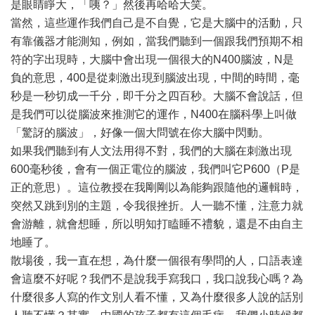
是眼睛睜大，「咦？」然後再哈哈大笑。
當然，這些運作我們自己是不自覺，它是大腦中的活動，只
有靠儀器才能測知，例如，當我們聽到一個跟我們預期不相
符的字出現時，大腦中會出現一個很大的N400腦波，N是
負的意思，400是從刺激出現到腦波出現，中間的時間，毫
秒是一秒切成一千分，即千分之四百秒。大腦不會說話，但
是我們可以從腦波來推測它的運作，N400在腦科學上叫做
「驚訝的腦波」，好像一個大問號在你大腦中閃動。
如果我們聽到有人文法用得不對，我們的大腦在刺激出現
600毫秒後，會有一個正電位的腦波，我們叫它P600（P是
正的意思）。這位教授在我剛剛以為能夠跟隨他的邏輯時，
突然又跳到別的主題，令我很挫折。人一聽不懂，注意力就
會游離，就會想睡，所以明知打瞌睡不禮貌，還是不由自主
地睡了。
散場後，我一直在想，為什麼一個很有學問的人，口語表達
會這麼不好呢？我們不是說我手寫我口，我口說我心嗎？為
什麼很多人寫的作文別人看不懂，又為什麼很多人說的話別