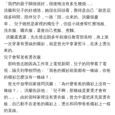
「我們的親子關係很好，很後悔沒有多生幾個…」
洪蘭和兒子的好感情，她現在回頭看，覺得是自己「願意花
很多時間」陪伴兒子，一路「陪」出來的。洪蘭很慶
幸， 兒子雖然是家裡的獨生子，但從小就會幫忙擦地板、
洗衣服、曬衣服，還會自己煮飯、煮麵。
洪蘭還透露，先生曾志朗多年前擔任教育部長時，身上第
一次穿著有燙線的襯衫，就是曾允中拿著熨斗，在床上燙出
來的。
兒子會幫老爸燙衣服
那時曾志朗因為工作常上電視新聞，兒子的同學看了電
視，隔天到學校問他：「我爸的襯衫前面都有一條線，你爸
的襯衫怎麼沒有一條線？」
曾允中放學回家後問洪蘭：「為什麼爸爸的襯衫上沒有一
條線？」。洪蘭告訴他：「兒子啊，那條線是要燙才會有
的…」。由於當時家裡沒有燙衣板，曾允中還把床充當燙衣
板，自己動手在老爸的襯衫上，燙出和同學爸爸襯衫上一樣
的直線。