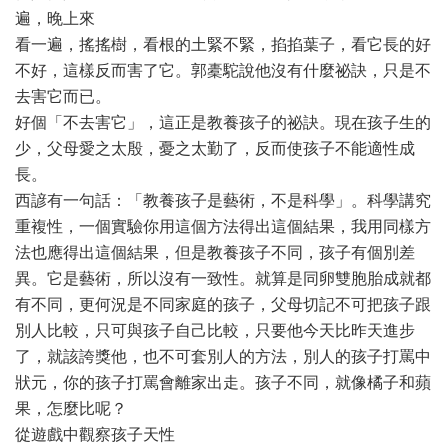
遍，晚上來
看一遍，搖搖樹，看根的土緊不緊，掐掐葉子，看它長的好
不好，這樣反而害了它。郭橐駝說他沒有什麼祕訣，只是不
去害它而已。
好個「不去害它」，這正是教養孩子的祕訣。現在孩子生的
少，父母愛之太殷，憂之太勤了，反而使孩子不能適性成
長。
西諺有一句話：「教養孩子是藝術，不是科學」。科學講究
重複性，一個實驗你用這個方法得出這個結果，我用同樣方
法也應得出這個結果，但是教養孩子不同，孩子有個別差
異。它是藝術，所以沒有一致性。就算是同卵雙胞胎成就都
有不同，更何況是不同家庭的孩子，父母切記不可把孩子跟
別人比較，只可與孩子自己比較，只要他今天比昨天進步
了，就該誇獎他，也不可套別人的方法，別人的孩子打罵中
狀元，你的孩子打罵會離家出走。孩子不同，就像橘子和蘋
果，怎麼比呢？
從遊戲中觀察孩子天性