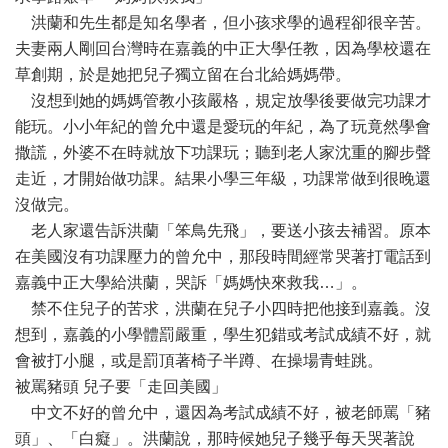
洪蘭和先生都是知名學者，但小孩求學的過程卻很辛苦。
夫妻兩人剛回台灣時在嘉義的中正大學任教，因為學校還在
草創期，於是她把兒子獨立留在台北給媽媽帶。
沒想到她的媽媽管教小孩嚴格，規定放學後要做完功課才
能玩。小小年紀的曾允中還是愛玩的年紀，為了玩竟然學會
撒謊，外婆不在時就放下功課玩；聽到老人家沈重的腳步聲
走近，才開始做功課。結果小學三年級，功課常做到很晚還
沒做完。
老人家還告訴洪蘭「笨鳥先飛」，要送小孩去補習。原本
在美國沒有功課壓力的曾允中，那段時間經常哭著打電話到
嘉義中正大學給洪蘭，哭訴「媽媽快來救我…」。
禁不住兒子的苦求，洪蘭在兒子小四時把他接到嘉義。沒
想到，嘉義的小學體罰嚴重，學生犯錯或考試成績不好，就
會被打小腿，或是罰頂著椅子半蹲、在操場青蛙跳。
被罵豬頭 兒子要「走回美國」
中文不好的曾允中，還因為考試成績不好，被老師罵「豬
頭」、「白癡」。洪蘭說，那時候她兒子幾乎每天哭著說