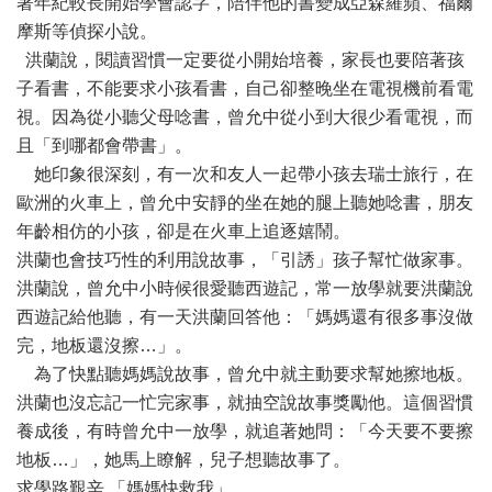
著年紀較長開始學會認字，陪伴他的書變成亞森羅蘋、福爾
摩斯等偵探小說。
洪蘭說，閱讀習慣一定要從小開始培養，家長也要陪著孩
子看書，不能要求小孩看書，自己卻整晚坐在電視機前看電
視。因為從小聽父母唸書，曾允中從小到大很少看電視，而
且「到哪都會帶書」。
她印象很深刻，有一次和友人一起帶小孩去瑞士旅行，在
歐洲的火車上，曾允中安靜的坐在她的腿上聽她唸書，朋友
年齡相仿的小孩，卻是在火車上追逐嬉鬧。
洪蘭也會技巧性的利用說故事，「引誘」孩子幫忙做家事。
洪蘭說，曾允中小時候很愛聽西遊記，常一放學就要洪蘭說
西遊記給他聽，有一天洪蘭回答他：「媽媽還有很多事沒做
完，地板還沒擦…」。
為了快點聽媽媽說故事，曾允中就主動要求幫她擦地板。
洪蘭也沒忘記一忙完家事，就抽空說故事獎勵他。這個習慣
養成後，有時曾允中一放學，就追著她問：「今天要不要擦
地板…」，她馬上瞭解，兒子想聽故事了。
求學路艱辛 「媽媽快救我」