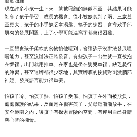
過度照顧
現在許多小孩一生下來，就被照顧的無微不至，其結果可能
剝奪了孩子學習、成長的機會。從小被餵食到了兩、三歲甚
至更大，孩子的小手缺乏拿湯匙、筷子的練習，會導致手部
肌肉的發展問題，上了小學可能連寫字都會很困難。
一直餵食孩子柔軟的食物怕他噎到，會讓孩子沒辦法發展咀
嚼能力，甚至沒辦法正確發音。有些孩子一出生就一直被抱
在懷裡，出門就用推車、在家也是坐在嬰兒車裡，缺乏爬行
的練習，甚至連腳都很少落地，其實腳底的接觸對刺激腦部
神經、發展語言能力很重要。
怕孩子冷、怕孩子熱、怕孩子受傷、怕孩子在外面被欺負，
處處保護的結果，反而是在傷害孩子，父母應漸漸放手，在
安全範圍之內，讓孩子有探索冒險的空間，有運用自己身體
與心智的機會。