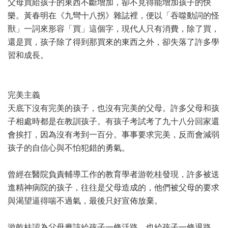
父母買給孩子的東西不斷增加，卻不見得能增加孩子的快
樂。黃春明在《九彎十八拐》雜誌裡，便以「吞噬動詞的怪
獸」一詞來形容「買」這個字，現代人只有消費，除了買，
還是買，孩子除了得到那買來的東西之外，卻失落了許多學
習和成長。
完美主義
天底下沒有完美的孩子，也沒有完美的父母。許多父母和孩
子相處時都是在教訓孩子。有孩子考試考了九十八分回家還
會挨打，因為沒有考到一百分。事事要求完美，反而會減弱
孩子的自信心與不怕犯錯的勇氣。
曾經在醫院負責輔導工作的教育學者游乾桂發現，許多被送
進精神病院的孩子，往往是父母造成的，他們被父母的要求
與渴望逼得喘不過氣，最後只好宣佈放棄。
游乾桂認為父母應該給孩子一條活路，也給孩子一條退路，