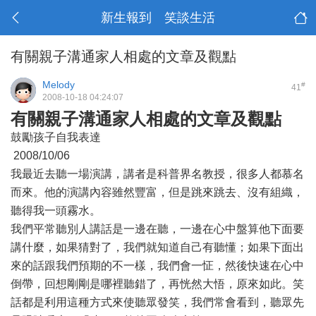
新生報到 笑談生活
有關親子溝通家人相處的文章及觀點
Melody
#
41
2008-10-18 04:24:07
有關親子溝通家人相處的文章及觀點
鼓勵孩子自我表達
2008/10/06
我最近去聽一場演講，講者是科普界名教授，很多人都慕名
而來。他的演講內容雖然豐富，但是跳來跳去、沒有組織，
聽得我一頭霧水。
我們平常聽別人講話是一邊在聽，一邊在心中盤算他下面要
講什麼，如果猜對了，我們就知道自己有聽懂；如果下面出
來的話跟我們預期的不一樣，我們會一怔，然後快速在心中
倒帶，回想剛剛是哪裡聽錯了，再恍然大悟，原來如此。笑
話都是利用這種方式來使聽眾發笑，我們常會看到，聽眾先