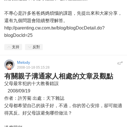
不專心是許多爸爸媽媽煩惱的課題，先提出來和大家分享，
還有九個問題會陸續整理解答。
http://parenting.cw.com.tw/blog/blogDocDetail.do?
blogDocId=25
支持
反對
Melody
#
42
2008-10-18 05:15:28
有關親子溝通家人相處的文章及觀點
父母最常犯的十大教養錯誤
2008/09/19
作者：許芳菊 出處：天下雜誌
父母都希望自己的孩子好，不過，你的苦心安排，卻可能適
得其反。好父母該避免哪些做法？