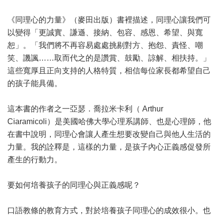
《同理心的力量》（麥田出版）書裡描述，同理心讓我們可
以變得「更誠實、謙遜、接納、包容、感恩、希望、與寬
恕」。「我們將不再容易處處挑剔對方、抱怨、責怪、嘲
笑、譏諷……取而代之的是讚賞、鼓勵、諒解、相扶持。」
這些寬厚且正向支持的人格特質，相信每位家長都希望自己
的孩子能具備。
這本書的作者之一亞瑟．喬拉米卡利（ Arthur
Ciaramicoli）是美國哈佛大學心理系講師、也是心理師，他
在書中說明，同理心會讓人產生想要改變自己與他人生活的
力量。我的詮釋是，這樣的力量，是孩子內心正義感促發所
產生的行動力。
要如何培養孩子的同理心與正義感呢？
口語教條的教育方式，對於培養孩子同理心的成效很小。也