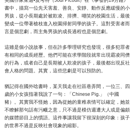
美國作家茱迪•皮考特（Jodi Picoult）在《事發的19分鐘》
書中，描寫一位先天害羞、善良、安靜、動作反應緩慢的小
男孩，從小長期處於被欺凌、排擠、嘲笑的校園生活，最後
變成一位帶著槍枝進入校園掃射同學的孩子。這對受害者而
言是個悲劇，而主角男孩的成長過程也是個悲劇。
這雖是個小說故事，但在許多學理研究也發現，很多犯罪者
有相同的成長經歷。他們可能在求學階段就常出現霸凌同儕
的行為，或者自己是長期被人欺凌的孩子，最後都出現反社
會人格的問題。其實，這些悲劇是可以預防的。
猶記得在國外唸書時，某天我走在社區巷弄間，一位三、四
歲的小女孩指著我說了一句：「Chinese Pig.」（中國
豬）。其實我不怪她，因為從她的童稚表情可以確定，她並
不瞭解那句話有污衊之意，只不過是模仿週遭大人或是偏頗
的媒體節目上的慣語。這件事讓我留下很深刻的印象：孩子
的世界不過是反映社會現象的縮影。