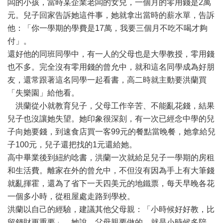
闆的小孩，當時某企業老闆的女兒，一個月的零用錢是2萬
元。兒子回家告訴她這件事，她就拿出當時的薪水單，告訴
他：「你一學期的學費是17萬，我要三個月不吃不喝才夠
付」。
還好他的同班同學中，有一人的父母也是大學教授，零用錢
也不多。完全沒有零用錢的曾允中，就和這名同學成為好朋
友，還常跟著這名同學一起看書，高二時就主動要洪蘭買
「失樂園」給他看。
洪蘭從小就教育兒子，父母工作辛苦、不能亂花錢，結果
兒子也沒讓她失望。她印象很深刻，有一次已經念中學的兒
子向她要錢，到速食店買一客99元的餐點當晚餐，她拿給兒
子100元，兒子還把找的1元還給她。
高中畢業後到紐約唸書，洪蘭一次就給足兒子一學期的房租
和生活費。離家在外的曾允中，不但沒有因為手上有大筆錢
就亂揮霍，還為了省下一天四美元的地鐵票，每天早晚各花
一個多小時，從租屋處走路到學校。
洪蘭以自己的經驗，建議其他父母親：「小時候好好教，比
留錢財更重要」。她說，父母親要做的，就是小時候多陪