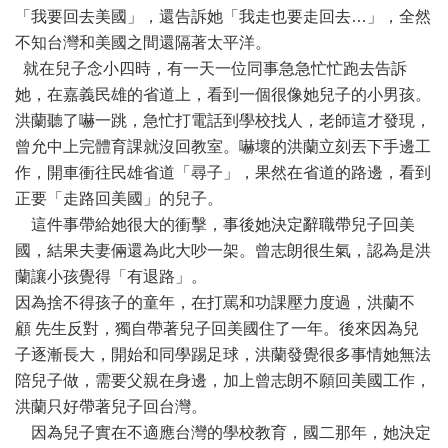
「我要回去美國」，還告訴她「我走也要走回去…」，全然
不知台灣和美國之間還隔著太平洋。
就在兒子念小四時，有一天一位同事急急忙忙跑去告訴
她，在嘉義民雄的省道上，看到一個很像她兒子的小男孩。
洪蘭聽了嚇一跳，急忙打電話到學校找人，老師這才發現，
曾允中上完體育課就沒回教室。嚇壞的洪蘭立刻丟下手邊工
作，開車衝往民雄省道「尋子」，果然在省道的路邊，看到
正要「走路回美國」的兒子。
這件事帶給她很大的衝擊，事後她決定辭職帶兒子回美
國，結果夫妻倆還為此大吵一架。曾志朗很生氣，認為是洪
蘭讓小孩覺得「有退路」。
因為捨不得孩子的童年，在打罵和功課壓力度過，洪蘭不
顧 先生反對，獨自帶著兒子回美國住了一年。後來因為兒
子逐漸長大，開始和同學踢足球，洪蘭發覺很多事情她無法
陪兒子做，需要父親在身邊，加上曾志朗不願回美國工作，
洪蘭只好帶著兒子回台灣。
因為兒子實在不適應台灣的學校教育，國二那年，她決定