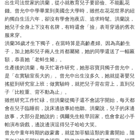
出生司法世家的洪蘭，從小就教育兒子要節儉、不能亂花
錢。曾允中中學畢業到美國念大學時，雖然在花花世界的紐
約獨自生活六年，卻沒有學會泡夜店、追求時髦。洪蘭說，
她兒子全身上下沒有名牌，有時還會「撿」表哥穿過的舊衣
服來穿。
洪蘭36歲才生下獨子，在當時算是高齡產婦。因為高齡生
子，加上她和兒子兩人生肖都屬豬，她的同學還送了一幅匾
額，恭喜她「老蚌生豬」。
生產後的洪蘭，每天忙著作研究，她形容寶貝獨子曾允中，
是「在實驗室長大的」。曾允中出生沒多久，她就提著嬰兒
搖籃到研究室上班；做實驗時，就把兒子背在背上，直到兒
子「比較重、背不動為止」。
雖然研究工作忙碌，但洪蘭從獨子還不會認字開始，每天都
會在兒子臨睡前，說床邊故事給他聽。洪蘭說，兒子的床邊
故事，大部分是她說的；偶爾先生較早回家，也會拿起小手
帕演布袋戲，邊說邊演逗得兒子哈哈大笑。
曾允中童年時期的啟蒙書，就從加菲貓這類的童書開始，隨