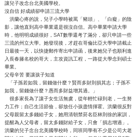
讓兒子改念台北美國學校。
沒自信 好成績卻申請三流大學
洪蘭心疼的說，兒子小學時被罵「豬頭」、「白癡」的陰
影，讓他直到高中畢業還是很沒自信。高中畢業申請大學
時，他明明成績很好，SAT數學還考了滿分，卻只申請一些
三流的州立大學。她發現後，才趕在哥倫比亞大學申請截止
日最後一天，以快捷郵件寄出申請函，後來她兒子也順利進
入長春籐名校的哥大，主攻資訊工程，一路從大學念到碩士
畢業。
父母辛苦 要讓孩子知道
「子孫若如我，留錢做什麼？賢而多財則損其志；子孫不
如我，留錢做什麼？愚而多財益增其過。」
很多家長為了讓子女生活無虞，從年輕忙碌到老，一生努
力工作；自己生活節儉，卻放任小孩盡情揮霍。洪蘭很反對
父母親留太多錢給子女，她用清朝禁菸名臣林則徐的家訓，
提醒為人父母者，留太多錢財給子女，只會「損志增過」。
洪蘭的兒子念台北美國學校時，同班同學有不少是公司大老