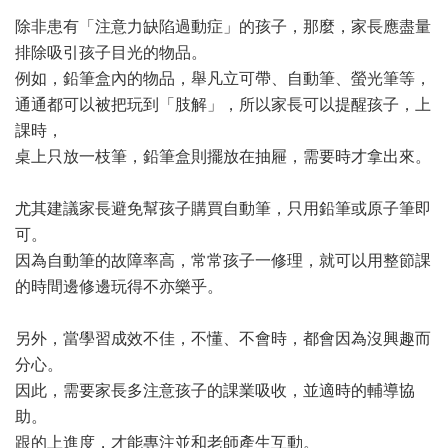
除非患有「注意力缺陷過動症」的孩子，那麼，家長應盡量
排除吸引孩子目光的物品。
例如，鉛筆盒內的物品，舉凡立可帶、自動筆、螢光筆等，
通通都可以被把玩到「肢解」，所以家長可以提醒孩子，上
課時，
桌上只放一枝筆，鉛筆盒則擺放在抽屜，需要時才拿出來。
尤其建議家長避免幫孩子購買自動筆，只用鉛筆或原子筆即
可。
因為自動筆的故障率高，常常孩子一修理，就可以用整節課
的時間邊修邊玩得不亦樂乎。
另外，當學習成效不佳，不懂、不會時，都會因為沒興趣而
分心。
因此，需要家長多注意孩子的課業吸收，並適時的輔導協
助。
跟的上進度，才能專注並和老師產生互動。