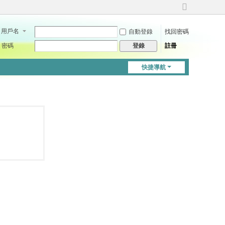
切
換
用戶名
自動登錄
找回密碼
到
寬
密碼
註冊
登錄
版
快捷導航