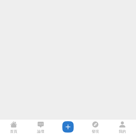
首頁
論壇
發現
我的