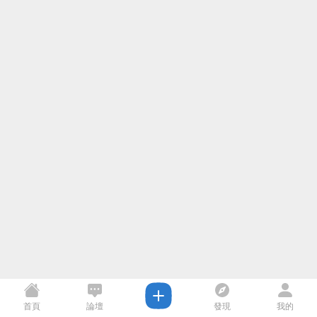
首頁
論壇
發現
我的