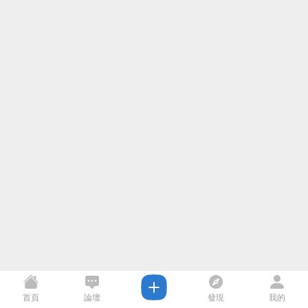
首頁
論壇
發現
我的