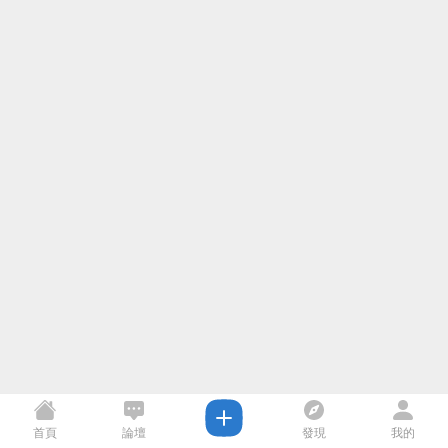
首頁
論壇
發現
我的