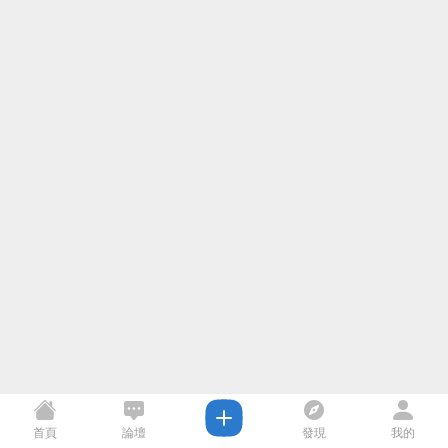
首頁
論壇
發現
我的