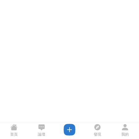
首頁
論壇
發現
我的