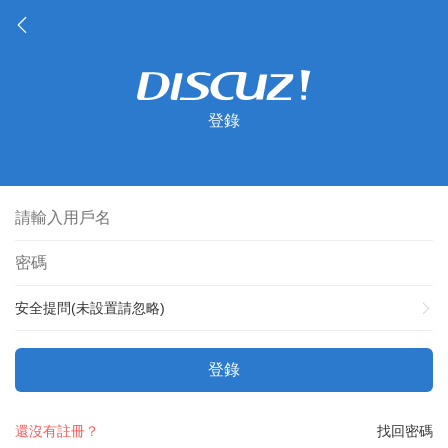
登錄
安全提問(未設置請忽略)
登錄
還沒有註冊？
找回密碼