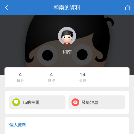
和南的資料
和南
4
4
14
積分
威望
金錢
Ta的主題
發短消息
個人資料