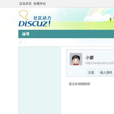
設為首頁
收藏本站
論壇
›
靜
竹
小媛
https://www.bbs.jin9
林
心
主題
個人資料
靈
還沒有相關動態
網
站