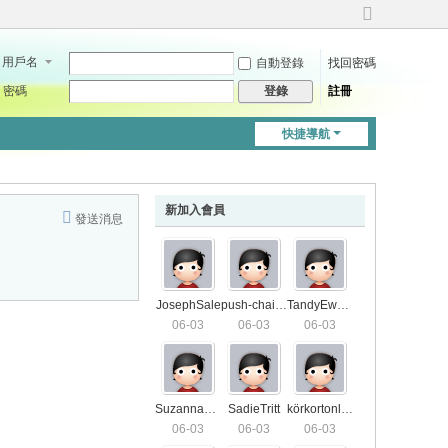
切
換
用戶名
自動登錄
找回密碼
到
寬
密碼
註冊
登錄
版
快捷導航
新加入會員
發送消息
JosephSale
push-chair7571
TandyEwald
06-03
06-03
06-03
SuzannaS01
SadieTritt
körkortonline4406
06-03
06-03
06-03