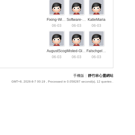
Fixing-Window-Locks2459
Software-For-SEO-Agency5648
KatieMaria
06-03
06-03
06-03
AugustScog
Misted-Glass-Repair5115
Falschgeld-Verkaufen-Darknet9186
06-03
06-03
06-03
手機版
|
靜竹林心靈網站
GMT+8, 2026-8-7 00:19
, Processed in 0.058287 second(s), 12 queries .